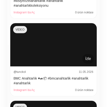
#kisiyeozelanahtarlik #anahtarlik
#anahtarlıkkoleksiyonu
Instagram’da Aç
0 ürün noktası
VIDEO
İzle
@tunckol
11.05.2026
BMC Anahtarlık ♥️🚙📦 #bmcanahtarlik #anahtarlik
#anahtarlık
Instagram’da Aç
0 ürün noktası