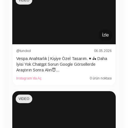
VIDEO
İzle
@tunckol
06.05.2026
Vespa Anahtarlık | Kişiye Özel Tasarım. ♥️ 🛵 Daha
İyisi Yok Chatgpt Sorun Google Görsellerde
Araştırın Sonra Alın😇…
Instagram’da Aç
0 ürün noktası
VIDEO