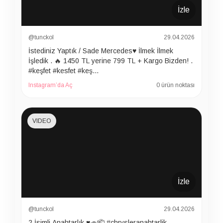
İzle
@tunckol
29.04.2026
İstediniz Yaptık / Sade Mercedes♥️ İlmek İlmek
İşledik . 🔥 1450 TL yerine 799 TL + Kargo Bizden! .
#keşfet #kesfet #keş…
Instagram’da Aç
0 ürün noktası
VIDEO
İzle
@tunckol
29.04.2026
2 İsimli Anahtarlık ♥️🚙📦 #chrysleranahtarlik