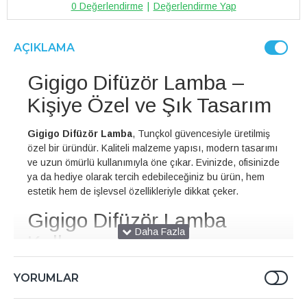
0 Değerlendirme
|
Değerlendirme Yap
AÇIKLAMA
Gigigo Difüzör Lamba –
Kişiye Özel ve Şık Tasarım
Gigigo Difüzör Lamba
, Tunçkol güvencesiyle üretilmiş
özel bir üründür. Kaliteli malzeme yapısı, modern tasarımı
ve uzun ömürlü kullanımıyla öne çıkar. Evinizde, ofisinizde
ya da hediye olarak tercih edebileceğiniz bu ürün, hem
estetik hem de işlevsel özellikleriyle dikkat çeker.
Gigigo Difüzör Lamba
Kullanım Alanları
Gigigo Difüzör Lamba, dekoratif ve fonksiyonel yapısıyla
YORUMLAR
farklı alanlarda kullanılabilir. İç mekan dekorasyonunda,
özel günlerde ya da kişisel kullanım için idealdir. Özellikle