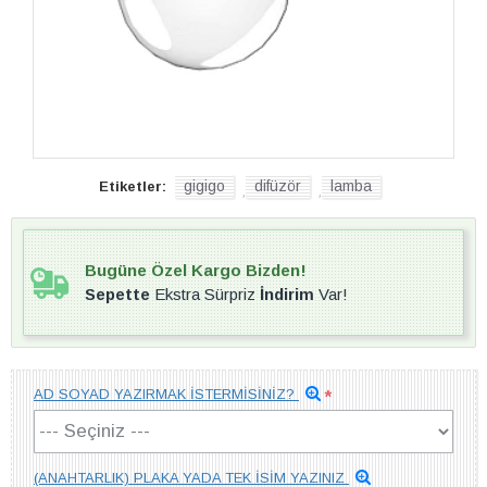
gigigo
difüzör
lamba
Etiketler:
,
,
Bugüne Özel Kargo Bizden!
Sepette
Ekstra Sürpriz
İndirim
Var!
AD SOYAD YAZIRMAK İSTERMİSİNİZ?
(ANAHTARLIK) PLAKA YADA TEK İSİM YAZINIZ