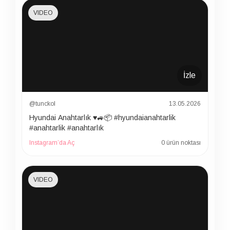
VIDEO
İzle
@tunckol
13.05.2026
Hyundai Anahtarlık ♥️🚙📦 #hyundaianahtarlik
#anahtarlik #anahtarlık
Instagram’da Aç
0 ürün noktası
VIDEO