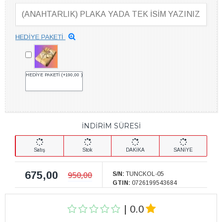
HEDİYE PAKETİ
HEDİYE PAKETİ
(+190,00 )
İNDİRİM SÜRESİ
Satış
Stok
DAKİKA
SANİYE
675,00
950,00
S/N:
TUNCKOL-05
GTIN:
0726199543684
| 0.0