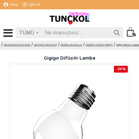
Giriş
Üye Ol
TÜMÜ
DEKORASYON & OFİS
DEKOR ÜRÜNLER
GİGİGO MUMLUK
GİGİGO YEDEK PARÇA
Gigigo Difüzör Lamba
Gigigo Difüzör Lamba
-29 %