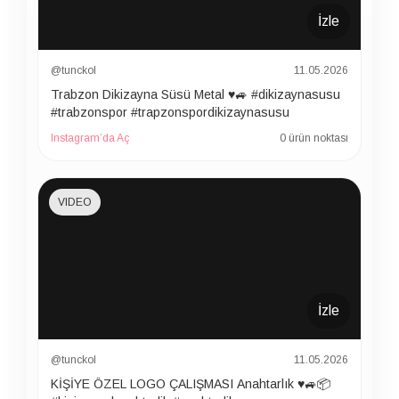
İzle
@tunckol
11.05.2026
Trabzon Dikizayna Süsü Metal ♥️🚙 #dikizaynasusu
#trabzonspor #trapzonspordikizaynasusu
Instagram’da Aç
0 ürün noktası
VIDEO
İzle
@tunckol
11.05.2026
KİŞİYE ÖZEL LOGO ÇALIŞMASI Anahtarlık ♥️🚙📦