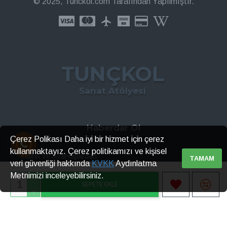
© 2025, Tunckol.com Tarafından Yapılmıştır.
TUNÇKOL
Sanat Atölyesi
Haberdar Ol
Çerez Polikası Daha iyi bir hizmet için çerez
kullanmaktayız. Çerez politikamızı ve kişisel
İndirin ve Avantajlardan
TAMAM
veri güvenliği hakkında
KVKK
Aydınlatma
Metnimizi inceleyebilirsiniz.
GÖNDER
SEPETE EKLE