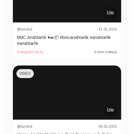
İzle
@tunckol
11.05.2026
BMC Anahtarlık ♥️🚙📦 #bmcanahtarlik #anahtarlik
#anahtarlık
Instagram’da Aç
0 ürün noktası
VIDEO
İzle
@tunckol
06.05.2026