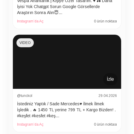
Vespa Anahtarlık | Kişiye Özel Tasarım. ♥️ 🛵 Daha
İyisi Yok Chatgpt Sorun Google Görsellerde
Araştırın Sonra Alın😇…
Instagram’da Aç
0 ürün noktası
VIDEO
İzle
@tunckol
29.04.2026
İstediniz Yaptık / Sade Mercedes♥️ İlmek İlmek
İşledik . 🔥 1450 TL yerine 799 TL + Kargo Bizden! .
#keşfet #kesfet #keş…
Instagram’da Aç
0 ürün noktası