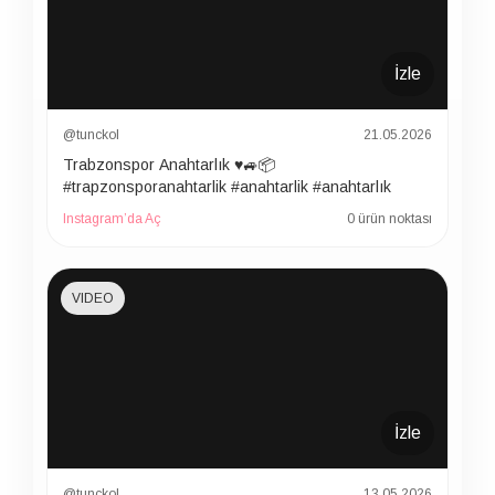
İzle
@tunckol
21.05.2026
Trabzonspor Anahtarlık ♥️🚙📦
#trapzonsporanahtarlik #anahtarlik #anahtarlık
Instagram’da Aç
0 ürün noktası
VIDEO
İzle
@tunckol
13.05.2026