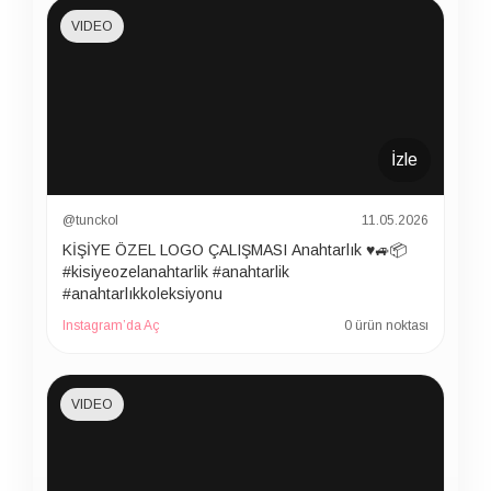
VIDEO
İzle
@tunckol
11.05.2026
KİŞİYE ÖZEL LOGO ÇALIŞMASI Anahtarlık ♥️🚙📦
#kisiyeozelanahtarlik #anahtarlik
#anahtarlıkkoleksiyonu
Instagram’da Aç
0 ürün noktası
VIDEO