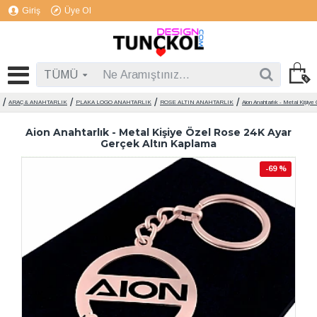
Giriş
Üye Ol
TÜMÜ
ARAÇ & ANAHTARLIK
PLAKA LOGO ANAHTARLIK
ROSE ALTIN ANAHTARLIK
Aion Anahtarlık - Metal Kişiy
Aion Anahtarlık - Metal Kişiye Özel Rose 24K Ayar
Gerçek Altın Kaplama
-69 %