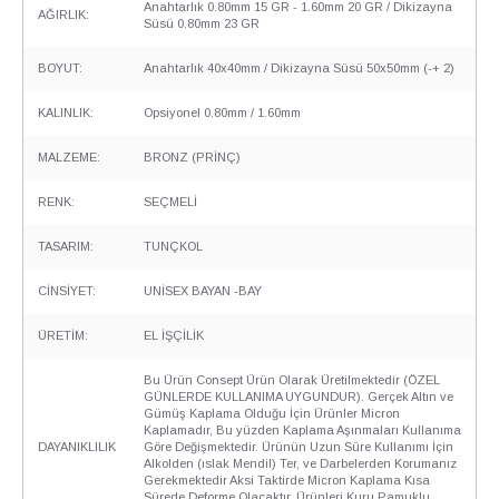
Anahtarlık 0.80mm 15 GR - 1.60mm 20 GR / Dikizayna
AĞIRLIK:
Süsü 0.80mm 23 GR
BOYUT:
Anahtarlık 40x40mm / Dikizayna Süsü 50x50mm (-+ 2)
KALINLIK:
Opsiyonel 0.80mm / 1.60mm
MALZEME:
BRONZ (PRİNÇ)
RENK:
SEÇMELİ
TASARIM:
TUNÇKOL
CİNSİYET:
UNİSEX BAYAN -BAY
ÜRETİM:
EL İŞÇİLİK
Bu Ürün Consept Ürün Olarak Üretilmektedir (ÖZEL
GÜNLERDE KULLANIMA UYGUNDUR). Gerçek Altın ve
Gümüş Kaplama Olduğu İçin Ürünler Micron
Kaplamadır, Bu yüzden Kaplama Aşınmaları Kullanıma
DAYANIKLILIK
Göre Değişmektedir. Ürünün Uzun Süre Kullanımı İçin
Alkolden (ıslak Mendil) Ter, ve Darbelerden Korumanız
Gerekmektedir Aksi Taktirde Micron Kaplama Kısa
Sürede Deforme Olacaktır. Ürünleri Kuru Pamuklu