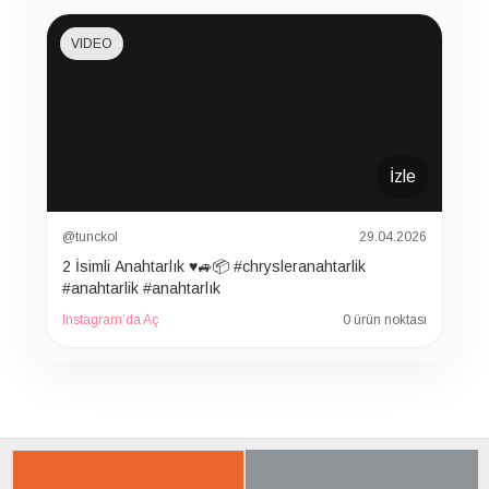
VIDEO
İzle
@tunckol
29.04.2026
2 İsimli Anahtarlık ♥️🚙📦 #chrysleranahtarlik
#anahtarlik #anahtarlık
Instagram’da Aç
0 ürün noktası
İLGILI ÜRÜNER
SON BAKTIKLARIN