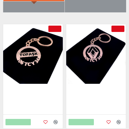
ÇOK SATILANLAR
AYRICA SATIN ALDI
-69 %
-69 %
Tofaş Anahtarlık - Metal Kişiye
Renault Anahtarlık - Metal
Özel Rose 24K Ayar Gerçek
Kişiye Özel Rose 24K Ayar
Altın Kaplama
Gerçek Altın Kaplama
799,00
799,00
2.598,00
2.598,00
Sepete Ekle
Sepete Ekle