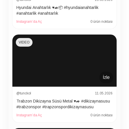
Hyundai Anahtarlık ♥️🚙📦 #hyundaianahtarlik
#anahtarlik #anahtarlık
Instagram’da Aç
0 ürün noktası
VIDEO
İzle
@tunckol
11.05.2026
Trabzon Dikizayna Süsü Metal ♥️🚙 #dikizaynasusu
#trabzonspor #trapzonspordikizaynasusu
Instagram’da Aç
0 ürün noktası