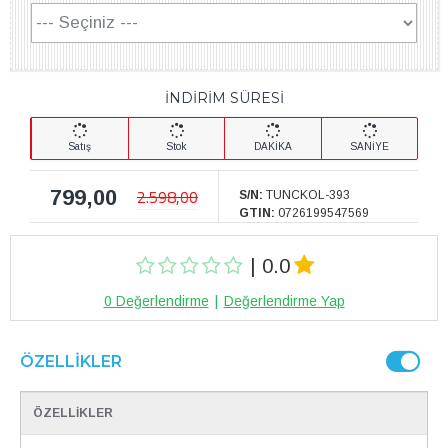
İNDİRİM SÜRESİ
Satış
Stok
DAKİKA
SANİYE
799,00
2.598,00
S/N:
TUNCKOL-393
GTIN:
0726199547569
| 0.0
0 Değerlendirme
|
Değerlendirme Yap
ÖZELLIKLER
ÖZELLİKLER