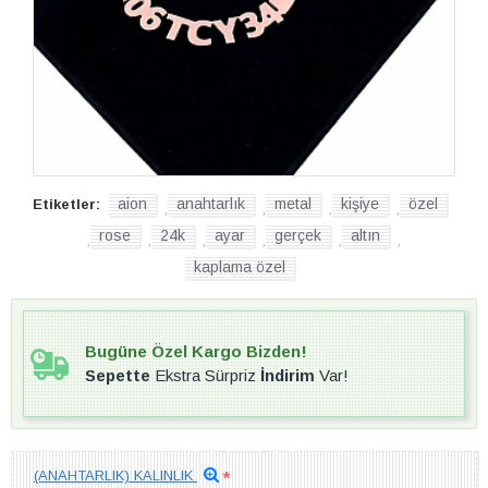
aion
anahtarlık
metal
kişiye
özel
Etiketler:
,
,
,
,
rose
24k
ayar
gerçek
altın
,
,
,
,
,
,
kaplama özel
Bugüne Özel Kargo Bizden!
Sepette
Ekstra Sürpriz
İndirim
Var!
(ANAHTARLIK) KALINLIK