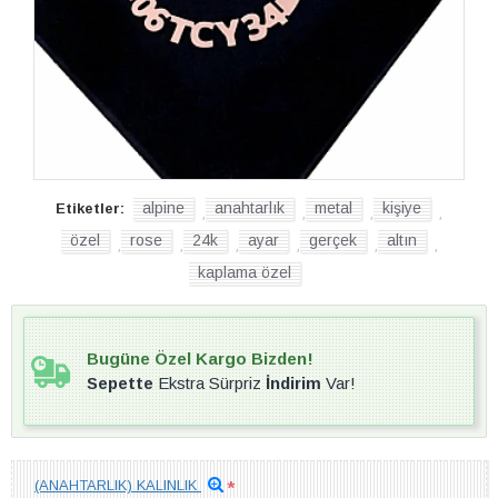
alpine
anahtarlık
metal
kişiye
Etiketler:
,
,
,
,
özel
rose
24k
ayar
gerçek
altın
,
,
,
,
,
,
kaplama özel
Bugüne Özel Kargo Bizden!
Sepette
Ekstra Sürpriz
İndirim
Var!
(ANAHTARLIK) KALINLIK