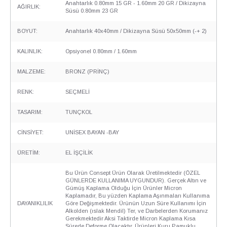
Anahtarlık 0.80mm 15 GR - 1.60mm 20 GR / Dikizayna
AĞIRLIK:
Süsü 0.80mm 23 GR
BOYUT:
Anahtarlık 40x40mm / Dikizayna Süsü 50x50mm (-+ 2)
KALINLIK:
Opsiyonel 0.80mm / 1.60mm
MALZEME:
BRONZ (PRİNÇ)
RENK:
SEÇMELİ
TASARIM:
TUNÇKOL
CİNSİYET:
UNİSEX BAYAN -BAY
ÜRETİM:
EL İŞÇİLİK
Bu Ürün Consept Ürün Olarak Üretilmektedir (ÖZEL
GÜNLERDE KULLANIMA UYGUNDUR). Gerçek Altın ve
Gümüş Kaplama Olduğu İçin Ürünler Micron
Kaplamadır, Bu yüzden Kaplama Aşınmaları Kullanıma
DAYANIKLILIK
Göre Değişmektedir. Ürünün Uzun Süre Kullanımı İçin
Alkolden (ıslak Mendil) Ter, ve Darbelerden Korumanız
Gerekmektedir Aksi Taktirde Micron Kaplama Kısa
Sürede Deforme Olacaktır. Ürünleri Kuru Pamuklu