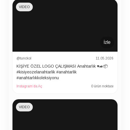
VIDEO
İzle
@tunckol
11.05.2026
KİŞİYE ÖZEL LOGO ÇALIŞMASI Anahtarlık ♥️🚙📦
#kisiyeozelanahtarlik #anahtarlik
#anahtarlıkkoleksiyonu
Instagram’da Aç
0 ürün noktası
VIDEO