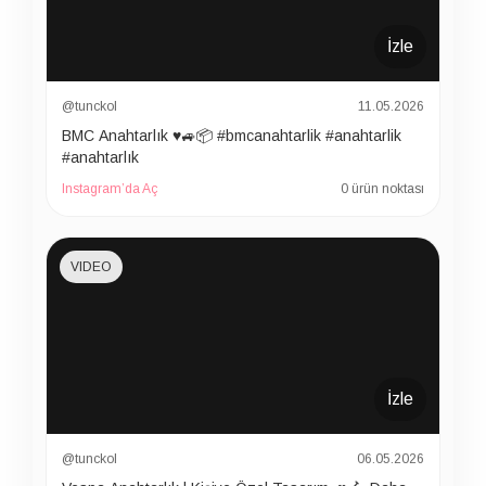
İzle
@tunckol
11.05.2026
BMC Anahtarlık ♥️🚙📦 #bmcanahtarlik #anahtarlik
#anahtarlık
Instagram’da Aç
0 ürün noktası
VIDEO
İzle
@tunckol
06.05.2026