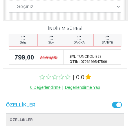
İNDİRİM SÜRESİ
Satış
Stok
DAKİKA
SANİYE
799,00
2.598,00
S/N:
TUNCKOL-393
GTIN:
0726199547569
| 0.0
0 Değerlendirme
|
Değerlendirme Yap
ÖZELLIKLER
ÖZELLİKLER