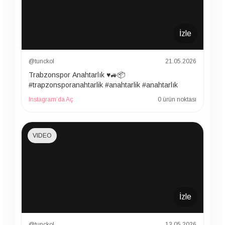
İzle
@tunckol
21.05.2026
Trabzonspor Anahtarlık ♥️🚙📦
#trapzonsporanahtarlik #anahtarlik #anahtarlık
Instagram’da Aç
0 ürün noktası
VIDEO
İzle
@tunckol
13.05.2026