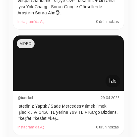
Vespa Anahtarlık | Kişiye Özel Tasarım. ♥️ 🛵 Daha
İyisi Yok Chatgpt Sorun Google Görsellerde
Araştırın Sonra Alın😇…
Instagram’da Aç
0 ürün noktası
VIDEO
İzle
@tunckol
29.04.2026
İstediniz Yaptık / Sade Mercedes♥️ İlmek İlmek
İşledik . 🔥 1450 TL yerine 799 TL + Kargo Bizden! .
#keşfet #kesfet #keş…
Instagram’da Aç
0 ürün noktası