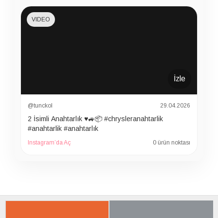
VIDEO
İzle
@tunckol
29.04.2026
2 İsimli Anahtarlık ♥️🚙📦 #chrysleranahtarlik
#anahtarlik #anahtarlık
Instagram’da Aç
0 ürün noktası
İLGILI ÜRÜNER
SON BAKTIKLARIN