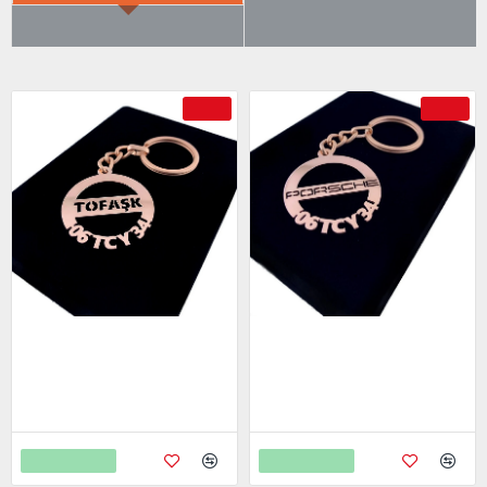
ÇOK SATILANLAR
AYRICA SATIN ALDI
-69 %
-69 %
Tofaş Anahtarlık - Metal Kişiye
Porsche Anahtarlık - Metal
Özel Rose 24K Ayar Gerçek
Kişiye Özel Rose 24K Ayar
Altın Kaplama
Gerçek Altın Kaplama
799,00
799,00
2.598,00
2.598,00
Sepete Ekle
Sepete Ekle