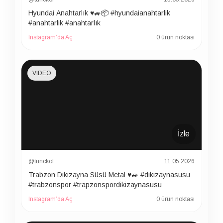
Hyundai Anahtarlık ♥️🚙📦 #hyundaianahtarlik
#anahtarlik #anahtarlık
Instagram’da Aç
0 ürün noktası
VIDEO
İzle
@tunckol
11.05.2026
Trabzon Dikizayna Süsü Metal ♥️🚙 #dikizaynasusu
#trabzonspor #trapzonspordikizaynasusu
Instagram’da Aç
0 ürün noktası