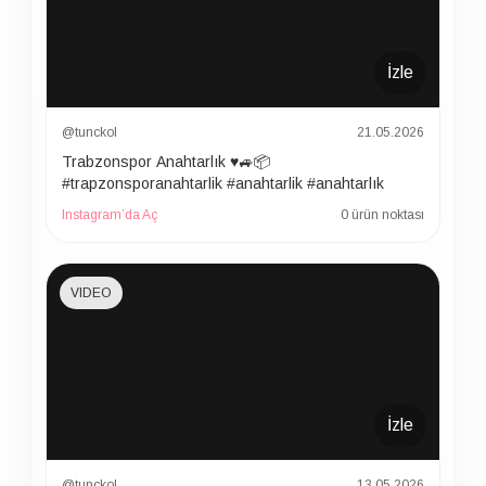
İzle
@tunckol
21.05.2026
Trabzonspor Anahtarlık ♥️🚙📦
#trapzonsporanahtarlik #anahtarlik #anahtarlık
Instagram’da Aç
0 ürün noktası
VIDEO
İzle
@tunckol
13.05.2026