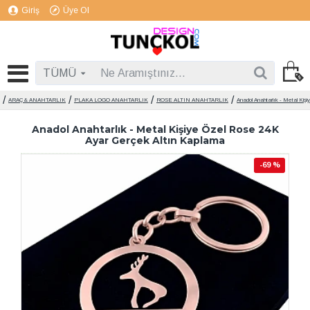
Giriş
Üye Ol
TÜMÜ
ARAÇ & ANAHTARLIK
PLAKA LOGO ANAHTARLIK
ROSE ALTIN ANAHTARLIK
Anadol Anahtarlık - Metal Ki
Anadol Anahtarlık - Metal Kişiye Özel Rose 24K
Ayar Gerçek Altın Kaplama
-69 %