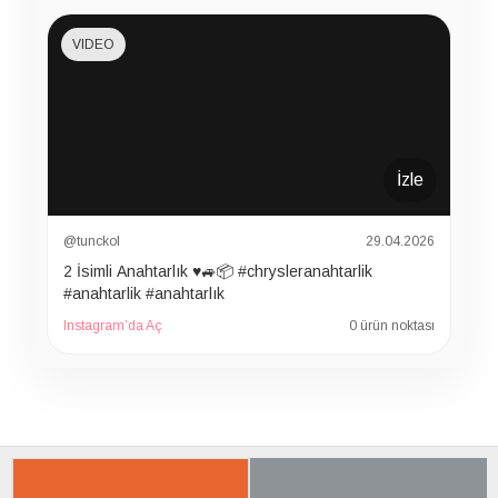
VIDEO
İzle
@tunckol
29.04.2026
2 İsimli Anahtarlık ♥️🚙📦 #chrysleranahtarlik
#anahtarlik #anahtarlık
Instagram’da Aç
0 ürün noktası
İLGILI ÜRÜNER
SON BAKTIKLARIN