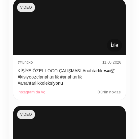
VIDEO
İzle
@tunckol
11.05.2026
KİŞİYE ÖZEL LOGO ÇALIŞMASI Anahtarlık ♥️🚙📦
#kisiyeozelanahtarlik #anahtarlik
#anahtarlıkkoleksiyonu
Instagram’da Aç
0 ürün noktası
VIDEO