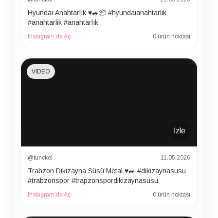
Hyundai Anahtarlık ♥️🚙📦 #hyundaianahtarlik
#anahtarlik #anahtarlık
Instagram’da Aç
0 ürün noktası
VIDEO
İzle
@tunckol
11.05.2026
Trabzon Dikizayna Süsü Metal ♥️🚙 #dikizaynasusu
#trabzonspor #trapzonspordikizaynasusu
Instagram’da Aç
0 ürün noktası