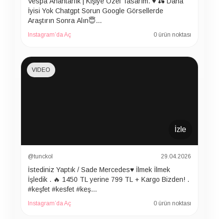
Vespa Anahtarlık | Kişiye Özel Tasarım. ♥️ 🛵 Daha
İyisi Yok Chatgpt Sorun Google Görsellerde
Araştırın Sonra Alın😇…
Instagram’da Aç
0 ürün noktası
VIDEO
İzle
@tunckol
29.04.2026
İstediniz Yaptık / Sade Mercedes♥️ İlmek İlmek
İşledik . 🔥 1450 TL yerine 799 TL + Kargo Bizden! .
#keşfet #kesfet #keş…
Instagram’da Aç
0 ürün noktası