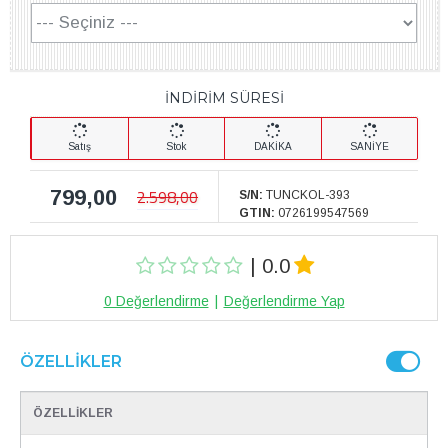
İNDİRİM SÜRESİ
Satış
Stok
DAKİKA
SANİYE
799,00
2.598,00
S/N:
TUNCKOL-393
GTIN:
0726199547569
| 0.0
0 Değerlendirme
|
Değerlendirme Yap
ÖZELLIKLER
ÖZELLİKLER