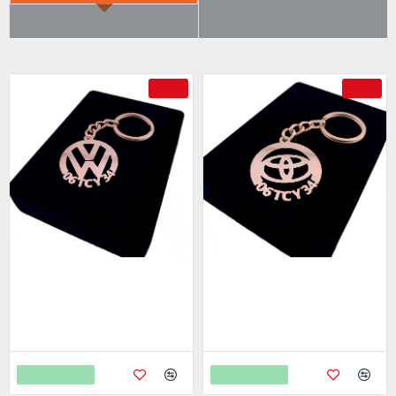
ÇOK SATILANLAR
AYRICA SATIN ALDI
-69 %
-69 %
Volkwagen Anahtarlık - Metal
Toyota Anahtarlık - Metal Kişiye
Kişiye Özel Rose 24K Ayar
Özel Rose 24K Ayar Gerçek
Gerçek Altın Kaplama
Altın Kaplama
799,00
799,00
2.598,00
2.598,00
Sepete Ekle
Sepete Ekle