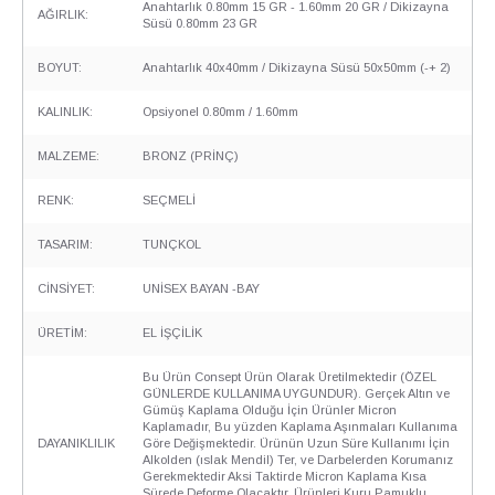
Anahtarlık 0.80mm 15 GR - 1.60mm 20 GR / Dikizayna
AĞIRLIK:
Süsü 0.80mm 23 GR
BOYUT:
Anahtarlık 40x40mm / Dikizayna Süsü 50x50mm (-+ 2)
KALINLIK:
Opsiyonel 0.80mm / 1.60mm
MALZEME:
BRONZ (PRİNÇ)
RENK:
SEÇMELİ
TASARIM:
TUNÇKOL
CİNSİYET:
UNİSEX BAYAN -BAY
ÜRETİM:
EL İŞÇİLİK
Bu Ürün Consept Ürün Olarak Üretilmektedir (ÖZEL
GÜNLERDE KULLANIMA UYGUNDUR). Gerçek Altın ve
Gümüş Kaplama Olduğu İçin Ürünler Micron
Kaplamadır, Bu yüzden Kaplama Aşınmaları Kullanıma
DAYANIKLILIK
Göre Değişmektedir. Ürünün Uzun Süre Kullanımı İçin
Alkolden (ıslak Mendil) Ter, ve Darbelerden Korumanız
Gerekmektedir Aksi Taktirde Micron Kaplama Kısa
Sürede Deforme Olacaktır. Ürünleri Kuru Pamuklu