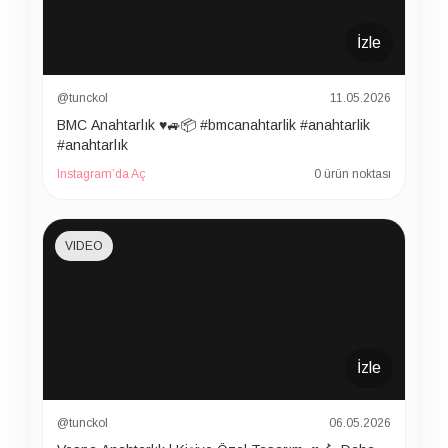
İzle
@tunckol
11.05.2026
BMC Anahtarlık ♥️🚙📦 #bmcanahtarlik #anahtarlik
#anahtarlık
Instagram’da Aç
0 ürün noktası
VIDEO
İzle
@tunckol
06.05.2026