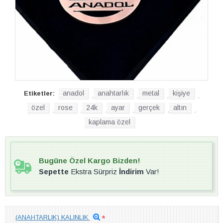
anadol
anahtarlık
metal
kişiye
Etiketler:
,
,
,
,
özel
rose
24k
ayar
gerçek
altın
,
,
,
,
,
,
kaplama özel
Bugüne Özel Kargo Bizden!
Sepette
Ekstra Sürpriz
İndirim
Var!
(ANAHTARLIK) KALINLIK