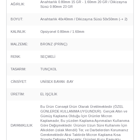
Anahtarlık 0.80mm 15 GR - 1.60mm 20 GR / Dikizayna
AĞIRLIK:
Süsü 0.80mm 23 GR
BOYUT:
Anahtarlık 40x40mm / Dikizayna Süsü 50x50mm (-+ 2)
KALINLIK:
Opsiyonel 0.80mm / 1.60mm
MALZEME:
BRONZ (PRİNÇ)
RENK:
SEÇMELİ
TASARIM:
TUNÇKOL
CİNSİYET:
UNİSEX BAYAN -BAY
ÜRETİM:
EL İŞÇİLİK
Bu Ürün Consept Ürün Olarak Üretilmektedir (ÖZEL
GÜNLERDE KULLANIMA UYGUNDUR). Gerçek Altın ve
Gümüş Kaplama Olduğu İçin Ürünler Micron
Kaplamadır, Bu yüzden Kaplama Aşınmaları Kullanıma
DAYANIKLILIK
Göre Değişmektedir. Ürünün Uzun Süre Kullanımı İçin
Alkolden (ıslak Mendil) Ter, ve Darbelerden Korumanız
Gerekmektedir Aksi Taktirde Micron Kaplama Kısa
Sürede Deforme Olacaktır. Ürünleri Kuru Pamuklu