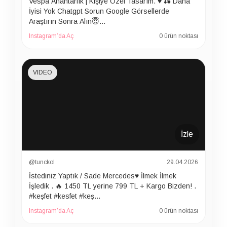
Vespa Anahtarlık | Kişiye Özel Tasarım. ♥️ 🛵 Daha
İyisi Yok Chatgpt Sorun Google Görsellerde
Araştırın Sonra Alın😇…
Instagram’da Aç
0 ürün noktası
VIDEO
İzle
@tunckol
29.04.2026
İstediniz Yaptık / Sade Mercedes♥️ İlmek İlmek
İşledik . 🔥 1450 TL yerine 799 TL + Kargo Bizden! .
#keşfet #kesfet #keş…
Instagram’da Aç
0 ürün noktası