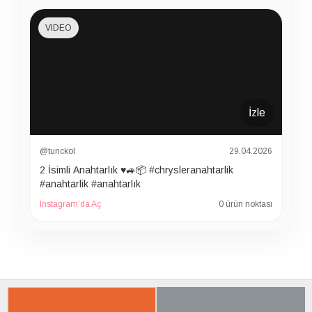
VIDEO
İzle
@tunckol
29.04.2026
2 İsimli Anahtarlık ♥️🚙📦 #chrysleranahtarlik
#anahtarlik #anahtarlık
Instagram’da Aç
0 ürün noktası
İLGILI ÜRÜNER
SON BAKTIKLARIN