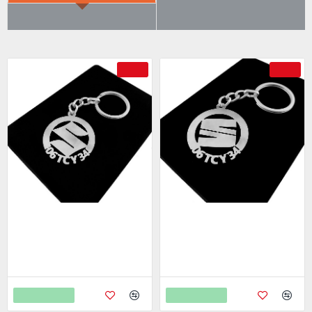
ÇOK SATILANLAR
AYRICA SATIN ALDI
-69 %
-69 %
Suzuki Anahtarlık - Metal Kişiye
Seat Anahtarlık - Metal Kişiye
Özel 925 Ayar Gümüş Kaplama
Özel 925 Ayar Gümüş Kaplama
799,00
799,00
2.598,00
2.598,00
Sepete Ekle
Sepete Ekle