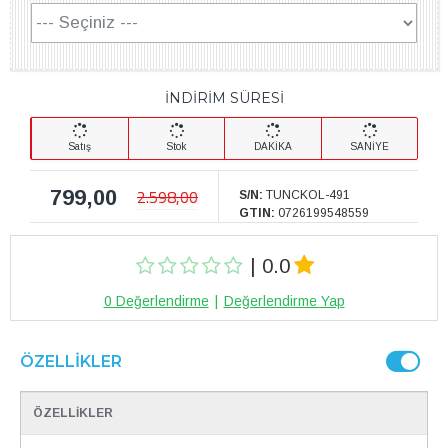
İNDİRİM SÜRESİ
Satış
Stok
DAKİKA
SANİYE
799,00
2.598,00
S/N:
TUNCKOL-491
GTIN:
0726199548559
| 0.0
0 Değerlendirme
|
Değerlendirme Yap
ÖZELLIKLER
ÖZELLİKLER