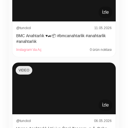
İzle
@tunckol
11.05.2026
BMC Anahtarlık ♥️🚙📦 #bmcanahtarlik #anahtarlik
#anahtarlık
Instagram’da Aç
0 ürün noktası
VIDEO
İzle
@tunckol
06.05.2026