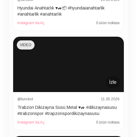
Hyundai Anahtarlık ♥️🚙📦 #hyundaianahtarlik
#anahtarlik #anahtarlık
Instagram’da Aç
0 ürün noktası
VIDEO
İzle
@tunckol
11.05.2026
Trabzon Dikizayna Süsü Metal ♥️🚙 #dikizaynasusu
#trabzonspor #trapzonspordikizaynasusu
Instagram’da Aç
0 ürün noktası