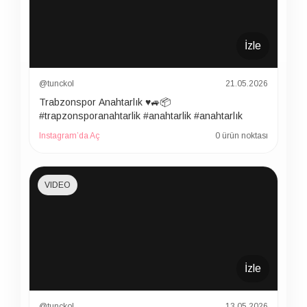
İzle
@tunckol
21.05.2026
Trabzonspor Anahtarlık ♥️🚙📦
#trapzonsporanahtarlik #anahtarlik #anahtarlık
Instagram’da Aç
0 ürün noktası
VIDEO
İzle
@tunckol
13.05.2026