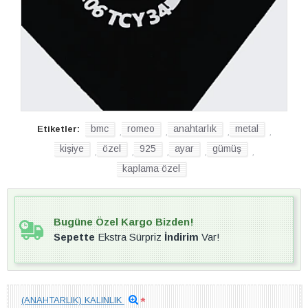
bmc
romeo
anahtarlık
metal
Etiketler:
,
,
,
,
kişiye
özel
925
ayar
gümüş
,
,
,
,
,
kaplama özel
Bugüne Özel Kargo Bizden!
Sepette
Ekstra Sürpriz
İndirim
Var!
(ANAHTARLIK) KALINLIK