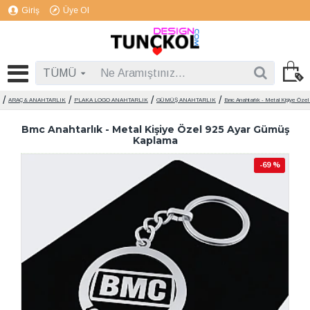
Giriş
Üye Ol
TÜMÜ
ARAÇ & ANAHTARLIK
PLAKA LOGO ANAHTARLIK
GÜMÜŞ ANAHTARLIK
Bmc Anahtarlık - Metal Kişiye Öze
Bmc Anahtarlık - Metal Kişiye Özel 925 Ayar Gümüş
Kaplama
-69 %