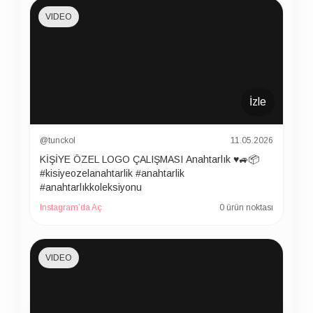
VIDEO
İzle
@tunckol
11.05.2026
KİŞİYE ÖZEL LOGO ÇALIŞMASI Anahtarlık ♥️🚙📦
#kisiyeozelanahtarlik #anahtarlik
#anahtarlıkkoleksiyonu
Instagram’da Aç
0 ürün noktası
VIDEO