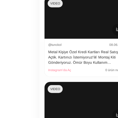
VIDEO
İ
@tunckol
08.06
Metal Kişiye Özel Kredi Kartları Real Satı
Açtik. Kartınızı İstemiyoruz!🚨 Montaj Kiti
Gönderiyoruz. Ömür Boyu Kullanım…
Instagram’da Aç
0 ürün n
VIDEO
İ