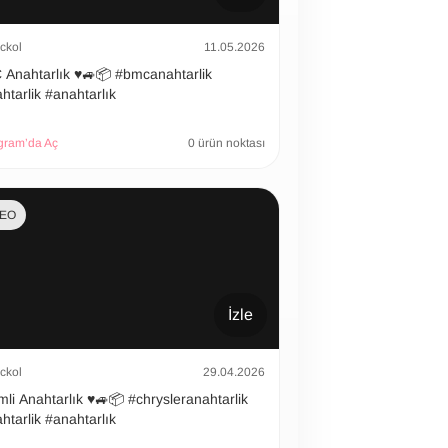
ckol
11.05.2026
htarlık ♥️🚙📦 #bmcanahtarlik
htarlik #anahtarlık
gram’da Aç
0 ürün noktası
DEO
İzle
ckol
29.04.2026
 Anahtarlık ♥️🚙📦 #chrysleranahtarlik
htarlik #anahtarlık