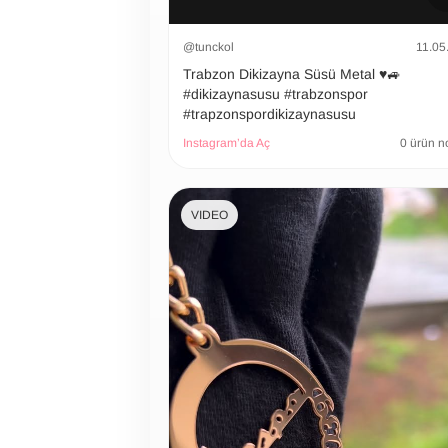
@tunckol
11.05
Trabzon Dikizayna Süsü Metal ♥️🚙
#dikizaynasusu #trabzonspor
#trapzonspordikizaynasusu
Instagram’da Aç
0 ürün n
VIDEO