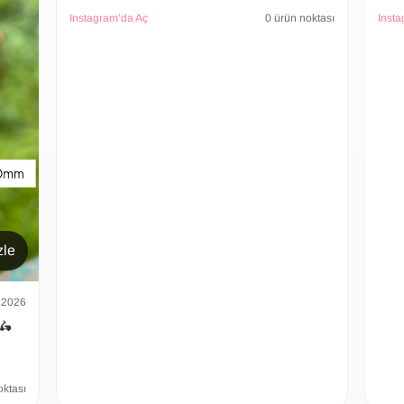
Instagram’da Aç
0 ürün noktası
Insta
zle
.2026
 🛵
oktası