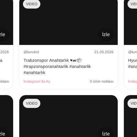
VIDEO
VI
zle
İzle
.2026
@tunckol
21.05.2026
@tun
şa
Trabzonspor Anahtarlık ♥️🚙📦
Hyundai
#trapzonsporanahtarlik #anahtarlik
#ana
#anahtarlık
oktası
Instagram’da Aç
0 ürün noktası
Insta
VIDEO
VI
zle
İzle