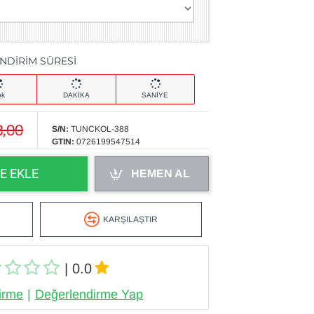
İNDİRİM SÜRESİ
ok
DAKİKA
SANİYE
8,00
S/N:
TUNCKOL-388
GTIN:
0726199547514
E EKLE
HEMEN AL
KARŞILAŞTIR
| 0.0
irme
|
Değerlendirme Yap