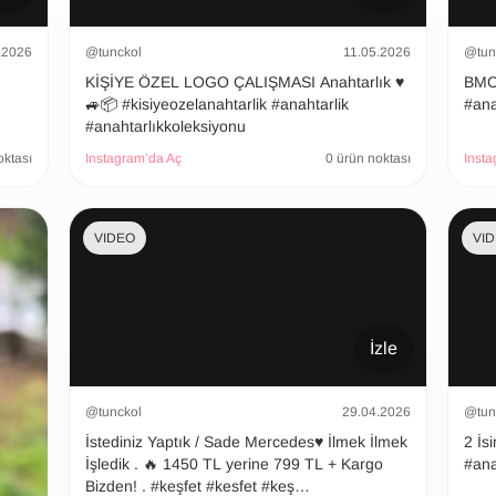
.2026
@tunckol
11.05.2026
@tun
KİŞİYE ÖZEL LOGO ÇALIŞMASI Anahtarlık ♥️
BMC Ana
🚙📦 #kisiyeozelanahtarlik #anahtarlik
#ana
#anahtarlıkkoleksiyonu
oktası
Instagram’da Aç
0 ürün noktası
Insta
VIDEO
VI
İzle
@tunckol
29.04.2026
@tun
İstediniz Yaptık / Sade Mercedes♥️ İlmek İlmek
2 İsimli
İşledik . 🔥 1450 TL yerine 799 TL + Kargo
#ana
Bizden! . #keşfet #kesfet #keş…