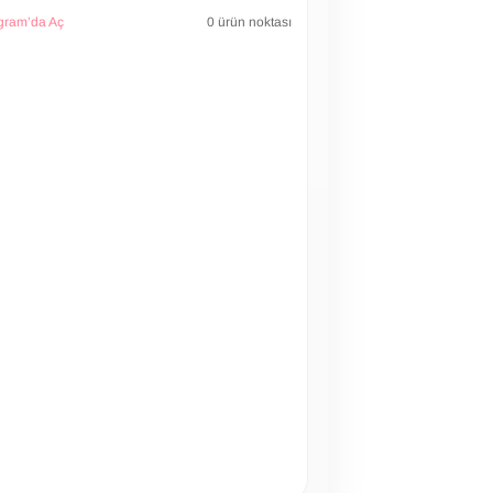
gram’da Aç
0 ürün noktası