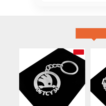
İLGILI ÜRÜN
-69 %