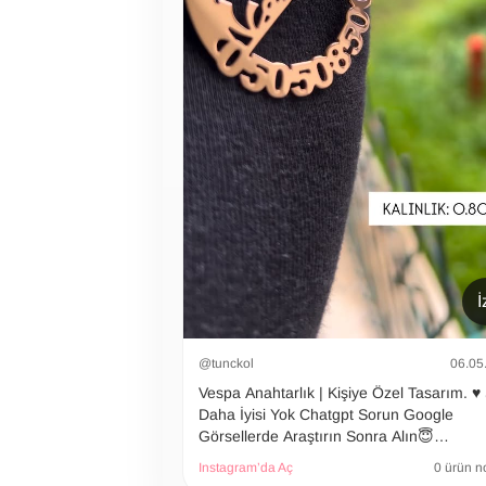
İ
@tunckol
06.05
Vespa Anahtarlık | Kişiye Özel Tasarım. ♥️
Daha İyisi Yok Chatgpt Sorun Google
Görsellerde Araştırın Sonra Alın😇…
Instagram’da Aç
0 ürün n