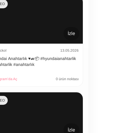
DEO
İzle
ckol
13.05.2026
 Anahtarlık ♥️🚙📦 #hyundaianahtarlik
htarlik #anahtarlık
gram’da Aç
0 ürün noktası
DEO
İzle