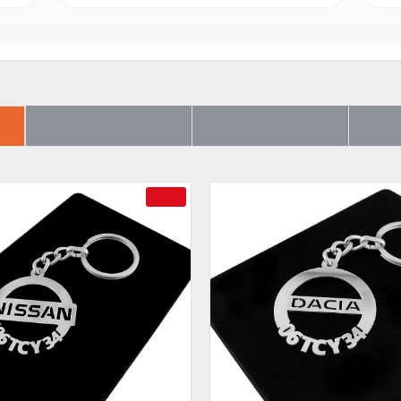
ER
SON BAKTIKLARIN
ÇOK SATILANLAR
AYRI
-69 %