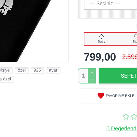
Satış
St
799,00
2.59
kişiye
özel
925
ayar
,
,
,
,
SEPET
a özel
FAVORIME EKLE
0 Değerlend