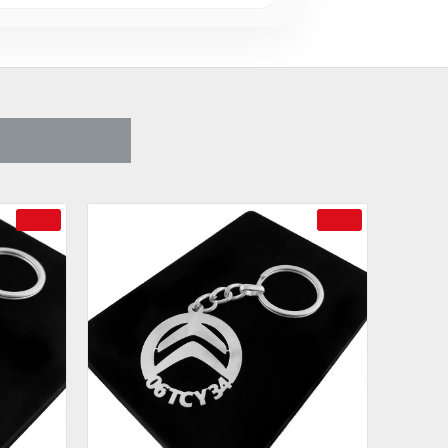
CA SATIN ALDI
-69 %
-69 %