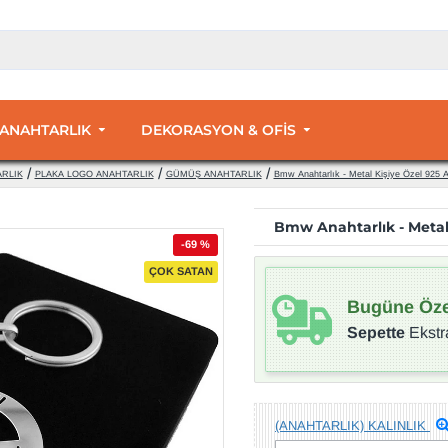
 ANAHTARLIK
DEKORASYON & OFİS
RLIK
PLAKA LOGO ANAHTARLIK
GÜMÜŞ ANAHTARLIK
Bmw Anahtarlık - Metal Kişiye Özel 925
Bmw Anahtarlık - Meta
-69 %
ÇOK SATAN
Bugüne Öze
Sepette
Ekstr
(ANAHTARLIK) KALINLIK