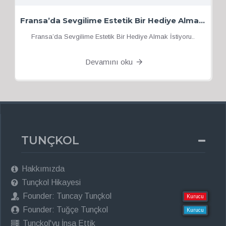
Fransa’da Sevgilime Estetik Bir Hediye Almak İstiyorum
Fransa’da Sevgilime Estetik Bir Hediye Almak İstiyoru..
Devamını oku
TUNÇKOL
Hakkımızda
Tunçkol Hikayesi
Founder: Tuncay Tunçkol
Kurucu
Founder: Tuğçe Tunçkol
Kurucu
Tunçkol'yu İnşa Ettik