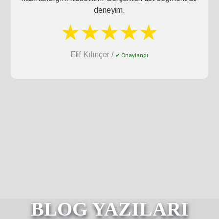
deneyim.
★★★★★
Elif Kılınçer /
✔ Onaylandı
BLOG YAZILARI