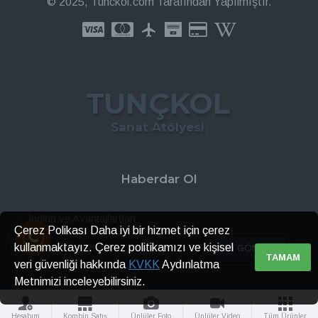
© 2025, Tunckol.com Tarafından Yapılmıştır.
TUNÇKOL
Sanat Atölyesi
Haberdar Ol
İndirin ve Avantajlardan
Çerez Polikası Daha iyi bir hizmet için çerez
kullanmaktayız. Çerez politikamızı ve kişisel
GÖNDER
TAMAM
veri güvenliği hakkında
KVKK
Aydınlatma
Metnimizi inceleyebilirsiniz.
Hesabım
Kombin Satış
Ünlüler Foto
Ünlüler Video
Tüm Ürünler