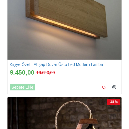
Kişiye Özel - Ahşap Duvar Üstü Led Modern Lamba
9.450,00
19.650,00
Sepete Ekle
-38 %