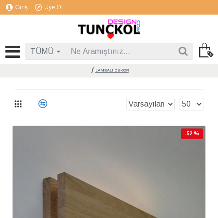
Giriş
Üye Ol
TÜMÜ
LAMBALI DEKOR
-52 %