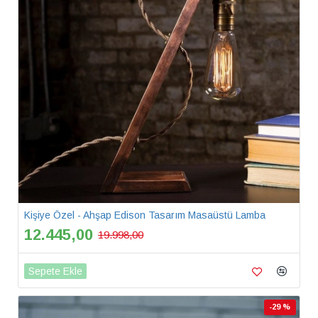
Kişiye Özel - Ahşap Edison Tasarım Masaüstü Lamba
12.445,00
19.998,00
Sepete Ekle
-29 %