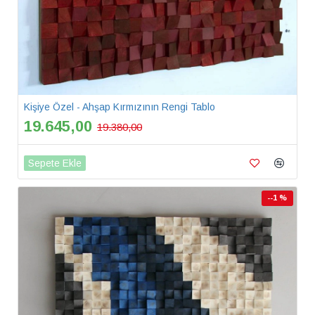
Kişiye Özel - Ahşap Kırmızının Rengi Tablo
19.645,00
19.380,00
Sepete Ekle
--1 %