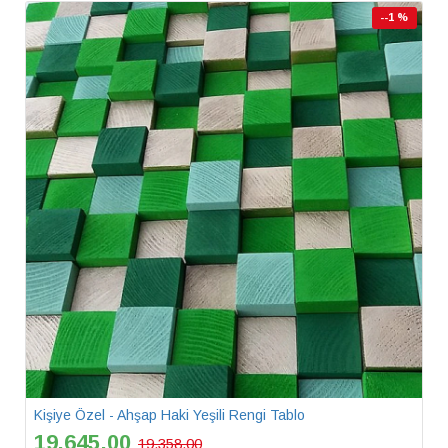
--1 %
Kişiye Özel - Ahşap Haki Yeşili Rengi Tablo
19.645,00
19.358,00