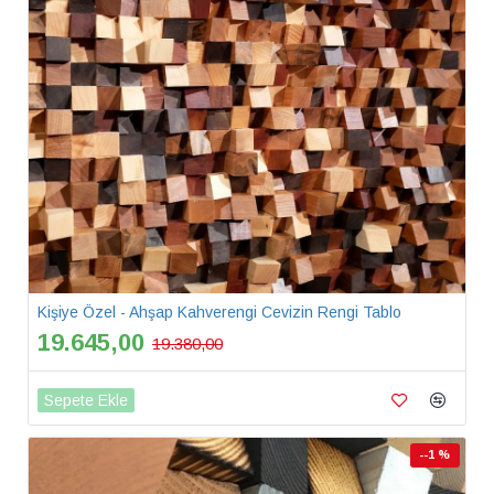
Kişiye Özel - Ahşap Kahverengi Cevizin Rengi Tablo
19.645,00
19.380,00
Sepete Ekle
--1 %