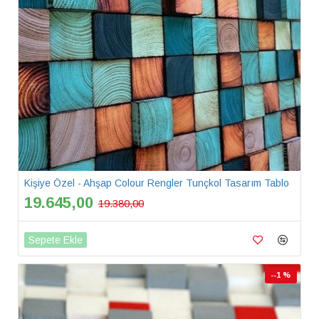
Kişiye Özel - Ahşap Colour Rengler Tunçkol Tasarım Tablo
19.645,00
19.380,00
Sepete Ekle
--1 %