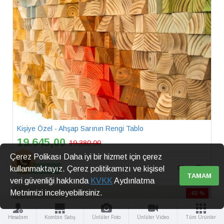
Kişiye Özel - Ahşap Sarının Rengi Tablo
19.645,00
19.380,00
Çerez Polikası Daha iyi bir hizmet için çerez
Sepete Ekle
kullanmaktayız. Çerez politikamızı ve kişisel
TAMAM
veri güvenliği hakkında
KVKK
Aydınlatma
Metnimizi inceleyebilirsiniz.
-63 %
Hesabım
Kombin Satış
Ünlüler Foto
Ünlüler Video
Tüm Ürünler