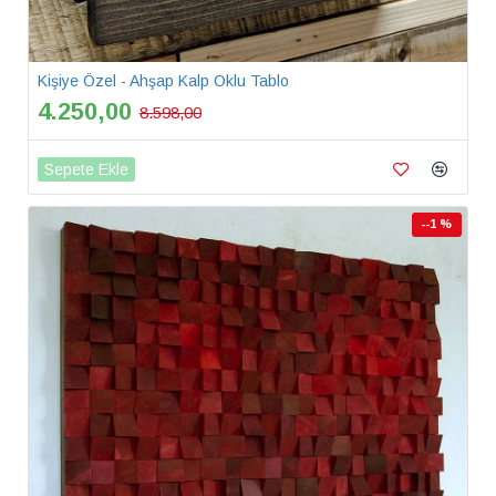
Kişiye Özel - Ahşap Kalp Oklu Tablo
4.250,00
8.598,00
Sepete Ekle
--1 %