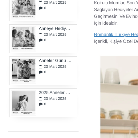
Kokulu Mumlar, Son Y
23
Mart
2025
0
Sağlayan Hediyeler Ar
Geçirmesini Ve Evind
İçin İdealdir.
Anneye Hediye Fikirleri
Romantik Türkiye Hed
23
Mart
2025
0
İçerikli, Kişiye Özel 
Anneler Günü Hediye Önerileri
23
Mart
2025
0
2025 Anneler Günü Hediyeleri
23
Mart
2025
0