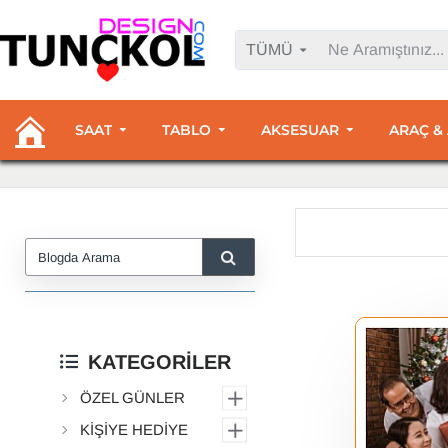
TÜMÜ
SAAT
TABLO
AKSESUAR
ARAÇ &
KATEGORİLER
ÖZEL GÜNLER
KİŞİYE HEDİYE