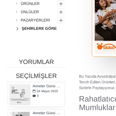
ÜRÜNLER
ÜNLÜLER
PAZARYERLERİ
ŞEHİRLERE GÖRE
YORUMLAR
SEÇİLMİŞLER
Bu Yazıda Avustralya’
Tercih Edilen Ürünler
Anneler Günü Ne Zaman?
Sizlerle Paylaşıyoruz.
04
Mayıs
2025
0
Rahatlatıc
Mumluklar
Anneler Günü Hediyeleri