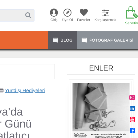
Giriş
Üye Ol
Favoriler
Karşılaştırmak
Sepeti
BLOG
FOTOGRAF GALERISI
ENLER
Yurtdışı Hediyeleri
ya’da
er Günü
tlatıcı