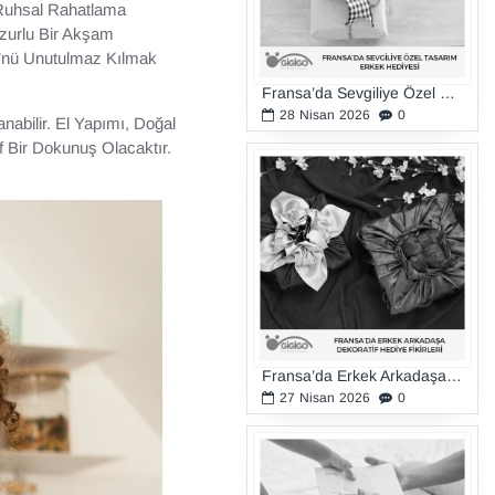
 Ruhsal Rahatlama
uzurlu Bir Akşam
ü’nü Unutulmaz Kılmak
Fransa’da Sevgiliye Özel Tasarım Erkek Hediyesi
28
Nisan
2026
0
nabilir. El Yapımı, Doğal
f Bir Dokunuş Olacaktır.
Fransa’da Erkek Arkadaşa Dekoratif Hediye Fikirleri
27
Nisan
2026
0