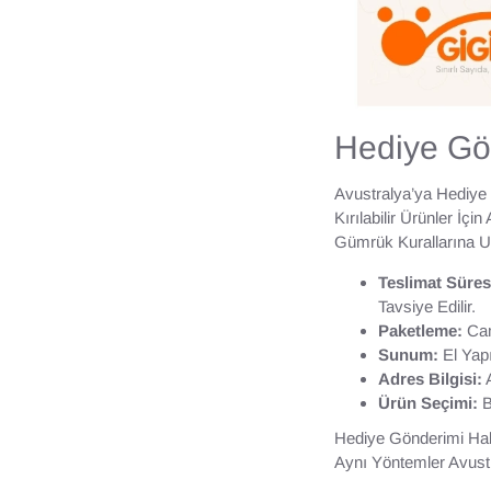
Hediye Gö
Avustralya’ya Hediye
Kırılabilir Ürünler İ
Gümrük Kurallarına Uy
Teslimat Süres
Tavsiye Edilir.
Paketleme:
Cam
Sunum:
El Yapı
Adres Bilgisi:
A
Ürün Seçimi:
B
Hediye Gönderimi Hakk
Aynı Yöntemler Avustr