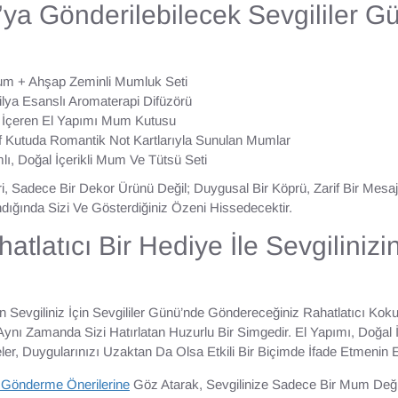
’ya Gönderilebilecek Sevgililer G
m + Ahşap Zeminli Mumluk Seti
lya Esanslı Aromaterapi Difüzörü
 İçeren El Yapımı Mum Kutusu
f Kutuda Romantik Not Kartlarıyla Sunulan Mumlar
lı, Doğal İçerikli Mum Ve Tütsü Seti
i, Sadece Bir Dekor Ürünü Değil; Duygusal Bir Köprü, Zarif Bir Mesaj T
ndığında Sizi Ve Gösterdiğiniz Özeni Hissedecektir.
atlatıcı Bir Hediye İle Sevgiliniz
 Sevgiliniz İçin Sevgililer Günü’nde Göndereceğiniz Rahatlatıcı Ko
Aynı Zamanda Sizi Hatırlatan Huzurlu Bir Simgedir. El Yapımı, Doğal İç
r, Duygularınızı Uzaktan Da Olsa Etkili Bir Biçimde İfade Etmenin E
 Gönderme Önerilerine
Göz Atarak, Sevgilinize Sadece Bir Mum Değil