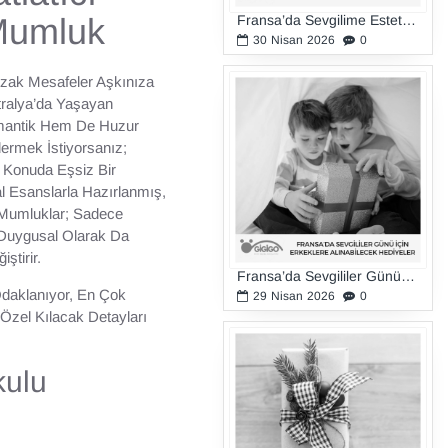
Mumluk
Fransa’da Sevgilime Estetik Bir Hediye Almak İstiyorum
30
Nisan
2026
0
Uzak Mesafeler Aşkınıza
tralya’da Yaşayan
mantik Hem De Huzur
ermek İstiyorsanız;
 Konuda Eşsiz Bir
 Esanslarla Hazırlanmış,
 Mumluklar; Sadece
 Duygusal Olarak Da
ştirir.
Fransa’da Sevgililer Günü İçin Erkeklere Alınabilecek Hediyeler
Odaklanıyor, En Çok
29
Nisan
2026
0
Özel Kılacak Detayları
kulu