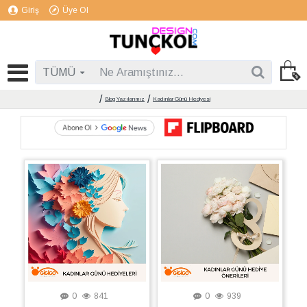
Giriş
Üye Ol
TÜMÜ
Blog Yazılarımız
Kadınlar Günü Hediyesi
0
841
0
939