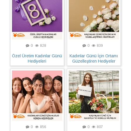
0
828
0
839
Özel Üretim Kadınlar Günü
Kadınlar Günü İçin Ortamı
Hediyeleri
Güzelleştiren Hediyeler
0
856
0
807