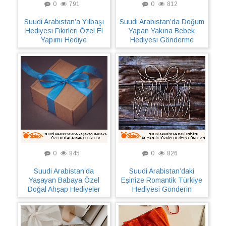
0
791
0
812
Suudi Arabistan’a Yılbaşı
Suudi Arabistan’da Doğum
Hediyesi Fikirleri Özel El
Yapan Yakına Bebek
Yapımı Hediye
Hediyesi Gönderme
0
845
0
826
Suudi Arabistan’da
Suudi Arabistan’daki
Yaşayan Babaya Özel
Eşinize Romantik Türkiye
Doğal Ahşap Hediyeler
Hediyesi Gönderin