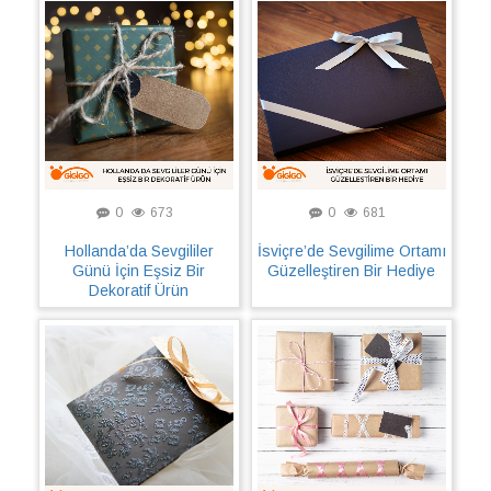
0
673
0
681
Hollanda’da Sevgililer
İsviçre’de Sevgilime Ortamı
Günü İçin Eşsiz Bir
Güzelleştiren Bir Hediye
Dekoratif Ürün