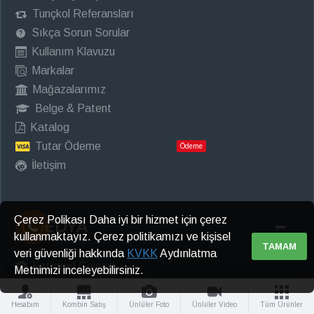
Tunçkol Referansları
Sıkça Sorun Sorular
Kullanım Klavuzu
Markalar
Mağazalarımız
Belge & Patent
Katalog
Tutar Ödeme
Ödeme
İletişim
Çerez Polikası Daha iyi bir hizmet için çerez
MEDYA
kullanmaktayız. Çerez politikamızı ve kişisel
TAMAM
veri güvenliği hakkında
KVKK
Aydınlatma
Fotograf Galerisi
Metnimizi inceleyebilirsiniz.
Video Galerisi
Sizden Gelen Resimler
Hesabım
Kombin Satış
Ünlüler Foto
Ünlüler Video
Tüm Ürünler