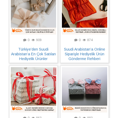
0
909
0
874
Türkiye’den Suudi
Suudi Arabistan’a Online
Arabistan’a En Çok Satılan
Siparişle Hediyelik Ürün
Hediyelik Ürünler
Gönderme Rehberi
0
863
0
883