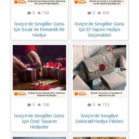
0
703
0
699
İsviçre’de Sevgililer Günü
İsviçre’de Sevgililer Günü
İçin Sıcak Ve Romantik Bir
İçin El Yapımı Hediye
Hediye
Seçenekleri
0
708
0
713
İsviçre’de Sevgililer Günü
İsviçre’de Sevgiliye
İçin Özel Tasarım
Dekoratif Hediye Fikirleri
Hediyeler