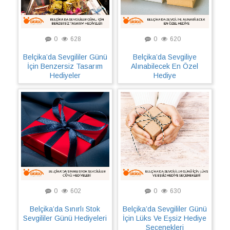
0
628
0
620
Belçika’da Sevgililer Günü
Belçika’da Sevgiliye
İçin Benzersiz Tasarım
Alınabilecek En Özel
Hediyeler
Hediye
0
602
0
630
Belçika’da Sınırlı Stok
Belçika’da Sevgililer Günü
Sevgililer Günü Hediyeleri
İçin Lüks Ve Eşsiz Hediye
Seçenekleri