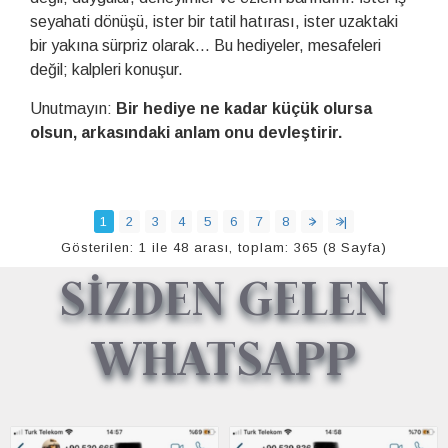
seyahati dönüşü, ister bir tatil hatırası, ister uzaktaki
bir yakına sürpriz olarak... Bu hediyeler, mesafeleri
değil; kalpleri konuşur.
Unutmayın:
Bir hediye ne kadar küçük olursa
olsun, arkasındaki anlam onu devleştirir.
1
2
3
4
5
6
7
8
>
>|
Gösterilen: 1 ile 48 arası, toplam: 365 (8 Sayfa)
SİZDEN GELEN
WHATSAPP