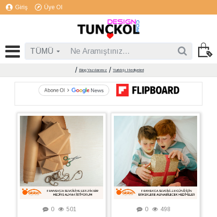
Giriş
Üye Ol
TÜMÜ
Blog Yazılarımız
Yurtdışı Hediyeleri
0
501
0
498