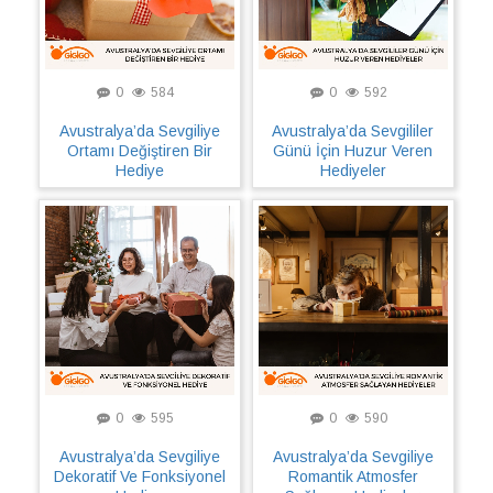
0
584
0
592
Avustralya’da Sevgiliye
Avustralya’da Sevgililer
Ortamı Değiştiren Bir
Günü İçin Huzur Veren
Hediye
Hediyeler
0
595
0
590
Avustralya’da Sevgiliye
Avustralya’da Sevgiliye
Dekoratif Ve Fonksiyonel
Romantik Atmosfer