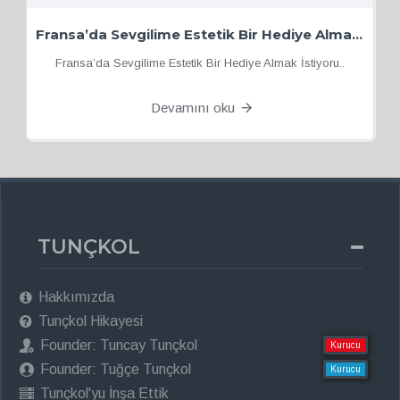
Fransa’da Sevgilime Estetik Bir Hediye Almak İstiyorum
Fransa’da Sevgilime Estetik Bir Hediye Almak İstiyoru..
Devamını oku
TUNÇKOL
Hakkımızda
Tunçkol Hikayesi
Founder: Tuncay Tunçkol
Kurucu
Founder: Tuğçe Tunçkol
Kurucu
Tunçkol'yu İnşa Ettik