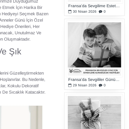
erimize Duyduğumuz
Fransa’da Sevgilime Estetik Bir Hediye Almak İstiyorum
e Etmek İçin Harika Bir
30
Nisan
2026
0
ru Hediyeyi Seçmek Bazen
ı Anneler Günü İçin Özel
Hediye Önerileri, Her
unacak, Unutulmaz Ve
en Oluşmaktadır.
Ve Şık
lerini Güzelleştirmekten
oşlanırlar. Bu Nedenle,
Fransa’da Sevgililer Günü İçin Erkeklere Alınabilecek Hediyeler
29
Nisan
2026
0
lar, Kokulu Dekoratif
 De Sıcaklık Katacaktır.