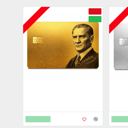
ÇOK YAKINDA
ÇOK YAKIND
-50 %
YENI
Metal Kredi Kartı Cnc İşleme- 24K Gerçek
Metal Kr
Altın Kaplama
Gerçek 
4.750,00
4.750
9.450,00
Sepete Ekle
Sepete 