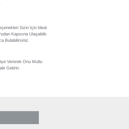
.
enekleri Sizin İçin İdeal
udan Kapısına Ulaşabilir.
Bulabilirsiniz.
diye Vererek Onu Mutlu
le Getirin.
ÜYÜK İNDIRIM