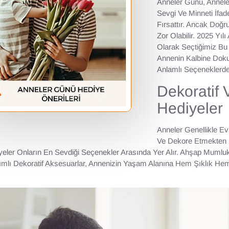
Anneler Günü, Annel
Sevgi Ve Minneti İfad
Fırsattır. Ancak Doğ
Zor Olabilir. 2025 Yıl
Olarak Seçtiğimiz Bu 
Annenin Kalbine Dok
Anlamlı Seçeneklerd
Dekoratif 
Hediyeler
Anneler Genellikle Ev
Ve Dekore Etmekten H
yeler Onların En Sevdiği Seçenekler Arasında Yer Alır. Ahşap Mumluk
rımlı Dekoratif Aksesuarlar, Annenizin Yaşam Alanına Hem Şıklık Hem