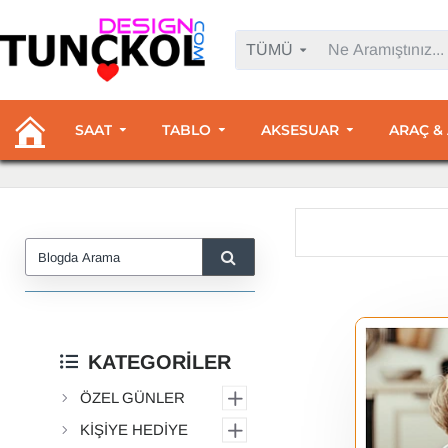
TÜMÜ
SAAT
TABLO
AKSESUAR
ARAÇ &
KATEGORİLER
ÖZEL GÜNLER
KİŞİYE HEDİYE