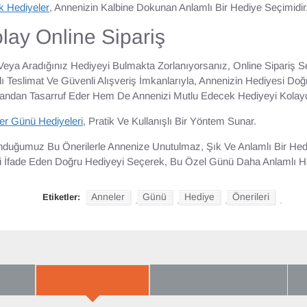
k Hediyeler
, Annenizin Kalbine Dokunan Anlamlı Bir Hediye Seçimidir
olay Online Sipariş
Veya Aradığınız Hediyeyi Bulmakta Zorlanıyorsanız, Online Sipariş Seç
ı Teslimat Ve Güvenli Alışveriş İmkanlarıyla, Annenizin Hediyesi Doğr
an Tasarruf Eder Hem De Annenizi Mutlu Edecek Hediyeyi Kolayca 
ler Günü Hediyeleri
, Pratik Ve Kullanışlı Bir Yöntem Sunar.
nduğumuz Bu Önerilerle Annenize Unutulmaz, Şık Ve Anlamlı Bir He
izi İfade Eden Doğru Hediyeyi Seçerek, Bu Özel Günü Daha Anlamlı Ha
Anneler
Günü
Hediye
Önerileri
Etiketler:
,
,
,
,
ARIN
YENI GELENLER
ÇOK BEĞENILENLER
B