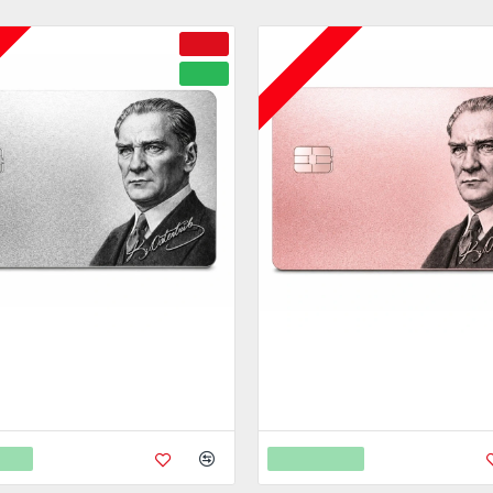
A
ÇOK YAKINDA
-50 %
YENI
edi Kartı Cnc İşleme - 925K
Metal Kredi Kartı Cnc İşleme - 
Gümüş Kaplama
Rose Altın Kaplama
,00
4.750,00
9.450,00
9.450,00
Ekle
Sepete Ekle