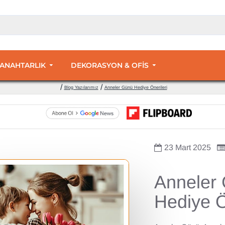
 ANAHTARLIK
DEKORASYON & OFİS
Blog Yazılarımız
Anneler Günü Hediye Önerileri
23
Mart
2025
Anneler
Hediye Ö