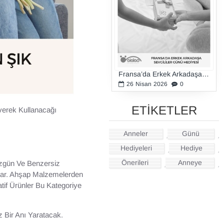
Fransa’da Erkek Arkadaşa Sevgililer Günü Hediyesi
26
Nisan
2026
0
ETİKETLER
verek Kullanacağı
Anneler
Günü
,
,
Hediyeleri
Hediye
,
,
Önerileri
Anneye
Özgün Ve Benzersiz
,
,
ğlar. Ahşap Malzemelerden
tif Ürünler Bu Kategoriye
z Bir Anı Yaratacak.