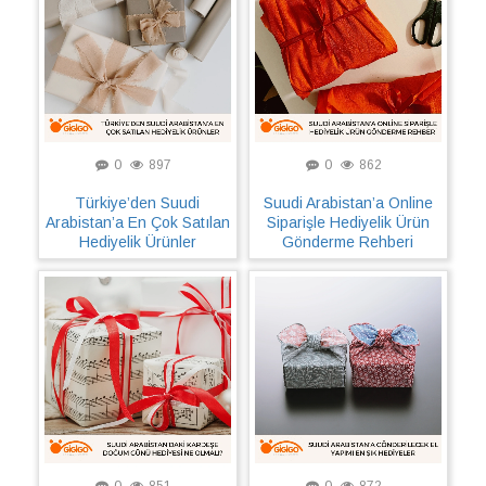
0
897
0
862
Türkiye’den Suudi
Suudi Arabistan’a Online
Arabistan’a En Çok Satılan
Siparişle Hediyelik Ürün
Hediyelik Ürünler
Gönderme Rehberi
0
851
0
872