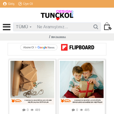
Giriş
Üye Ol
TÜMÜ
Blog Yazılarımız
0
489
0
485