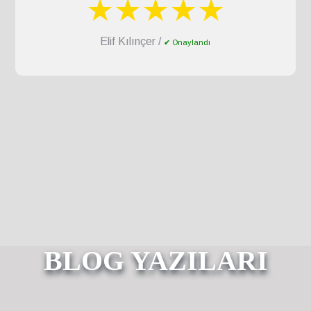
★★★★★
Elif Kılınçer /
✔ Onaylandı
BLOG YAZILARI