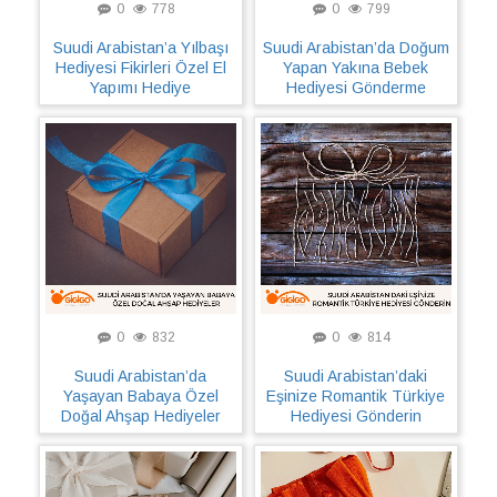
0
778
0
799
Suudi Arabistan’a Yılbaşı
Suudi Arabistan’da Doğum
Hediyesi Fikirleri Özel El
Yapan Yakına Bebek
Yapımı Hediye
Hediyesi Gönderme
0
832
0
814
Suudi Arabistan’da
Suudi Arabistan’daki
Yaşayan Babaya Özel
Eşinize Romantik Türkiye
Doğal Ahşap Hediyeler
Hediyesi Gönderin