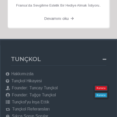
Fransa’da Sevgilime Estetik Bir Hediye Almak İstiyoru..
Devamını oku
TUNÇKOL
Hakkımızda
Tunçkol Hikayesi
Founder: Tuncay Tunçkol
Kurucu
Founder: Tuğçe Tunçkol
Kurucu
Tunçkol'yu İnşa Ettik
Tunçkol Referansları
Sıkça Sorun Sorular