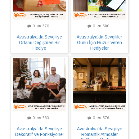
0
570
0
580
Avustralya’da Sevgiliye
Avustralya’da Sevgililer
Ortamı Değiştiren Bir
Günü İçin Huzur Veren
Hediye
Hediyeler
0
583
0
576
Avustralya’da Sevgiliye
Avustralya’da Sevgiliye
Dekoratif Ve Fonksiyonel
Romantik Atmosfer