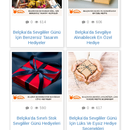
0
614
0
606
Belçika’da Sevgililer Günü
Belçika’da Sevgiliye
İçin Benzersiz Tasarım
Alınabilecek En Özel
Hediyeler
Hediye
0
590
0
617
Belçika’da Sınırlı Stok
Belçika’da Sevgililer Günü
Sevgililer Günü Hediyeleri
İçin Lüks Ve Eşsiz Hediye
Seçenekleri