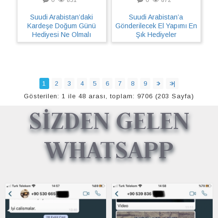
Suudi Arabistan’daki
Suudi Arabistan’a
Kardeşe Doğum Günü
Gönderilecek El Yapımı En
Hediyesi Ne Olmalı
Şık Hediyeler
1
2
3
4
5
6
7
8
9
>
>|
Gösterilen: 1 ile 48 arası, toplam: 9706 (203 Sayfa)
SİZDEN GELEN
WHATSAPP