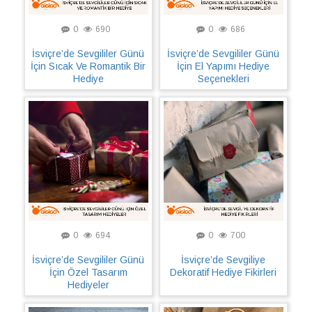
0
690
0
686
İsviçre’de Sevgililer Günü
İsviçre’de Sevgililer Günü
İçin Sıcak Ve Romantik Bir
İçin El Yapımı Hediye
Hediye
Seçenekleri
0
694
0
700
İsviçre’de Sevgililer Günü
İsviçre’de Sevgiliye
İçin Özel Tasarım
Dekoratif Hediye Fikirleri
Hediyeler