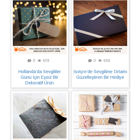
0
659
0
668
Hollanda’da Sevgililer
İsviçre’de Sevgilime Ortamı
Günü İçin Eşsiz Bir
Güzelleştiren Bir Hediye
Dekoratif Ürün