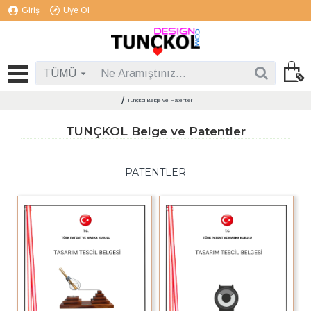
Giriş
Üye Ol
TÜMÜ
Tunçkol Belge ve Patentler
TUNÇKOL Belge ve Patentler
PATENTLER