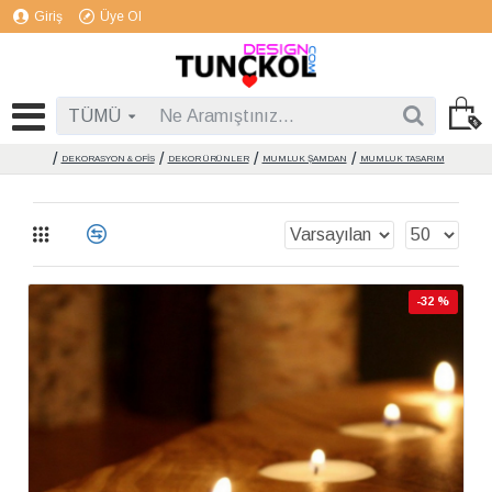
Giriş
Üye Ol
TÜMÜ
DEKORASYON & OFİS
DEKOR ÜRÜNLER
MUMLUK ŞAMDAN
MUMLUK TASARIM
-32 %