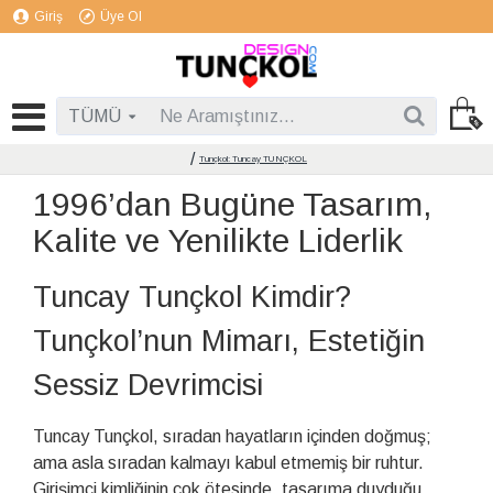
Giriş
Üye Ol
TÜMÜ
Tunçkol: Tuncay TUNÇKOL
1996’dan Bugüne Tasarım,
Kalite ve Yenilikte Liderlik
Tuncay Tunçkol Kimdir?
Tunçkol’nun Mimarı, Estetiğin
Sessiz Devrimcisi
Tuncay Tunçkol, sıradan hayatların içinden doğmuş;
ama asla sıradan kalmayı kabul etmemiş bir ruhtur.
Girişimci kimliğinin çok ötesinde, tasarıma duyduğu