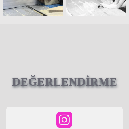
DEĞERLENDİRME