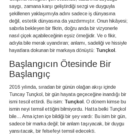
saygı, zamana karşı geliştirdiği sezgi ve duyguyla
şekillenen yaklaşımıyla adını sadece iş dünyasına
değil, estetik dünyasına da yazdırmıştır. Onun hikâyesi;
sabırla bekleyen bir fikrin, doğru anda bir vizyonerle
nasıl çiçek açabileceğinin eşsiz örneğidir. Ve o fikir,
adıyla bile merak uyandıran; anlamı, sadeliği ve hissiyle
hayatlara dokunan bir markaya dönüştü:
Tunçkol
.
Başlangıcın Ötesinde Bir
Başlangıç
2016 yılında, sıradan bir günün olağan akışı içinde
Tuncay Tunçkol, bir gün hayata geçeceğine inandığı bir
ismi tescil ettirdi. Bu isim:
Tunçkol
. O dönem kimse bu
ismin neyi temsil ettiğini bilmiyordu. Hatta belki Tunçkol
bile… Ama içten içe bildiği bir şey vardı: Bu isim bir gün,
sadece bir marka değil; bir anlam taşıyacak, bir duygu
yansıtacak, bir felsefeyi temsil edecekti.