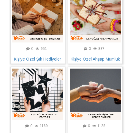
0
951
0
887
Kişiye Özel Şık Hediyeler
Kişiye Özel Ahşap Mumluk
0
1169
0
1128