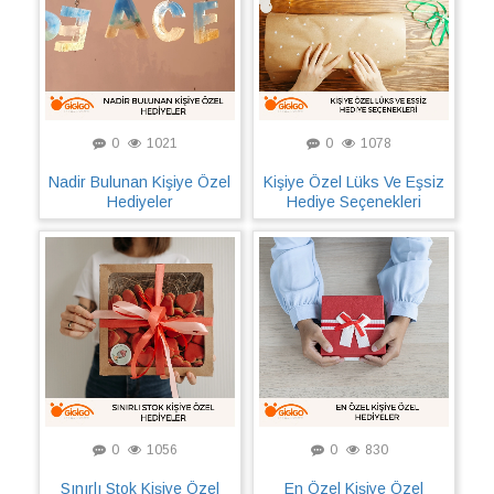
0
1021
0
1078
Nadir Bulunan Kişiye Özel
Kişiye Özel Lüks Ve Eşsiz
Hediyeler
Hediye Seçenekleri
0
1056
0
830
Sınırlı Stok Kişiye Özel
En Özel Kişiye Özel