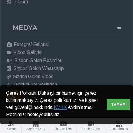
İletişim
MEDYA
Fotograf Galerisi
Video Galerisi
Sizden Gelen Resimler
Sizden Gelen Whatsapp
Sizden Gelen Video
Tunçkol Atölyesinden
3D Tunçkol Ürünü
Çerez Polikası Daha iyi bir hizmet için çerez
kullanmaktayız. Çerez politikamızı ve kişisel
360° Tunçkol Ürünü
TAMAM
veri güvenliği hakkında
KVKK
Aydınlatma
Tunçkol Nerelerde?
Metnimizi inceleyebilirsiniz.
Basında Tunçkol
Video Blog
Hesabım
Kombin Satış
Ünlüler Foto
Ünlüler Video
Tüm Ürünler
Tunçkol Blog