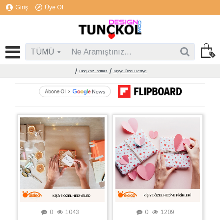
Giriş
Üye Ol
TÜMÜ
Blog Yazılarımız
Kişiye Özel Hediye
0
1043
0
1209