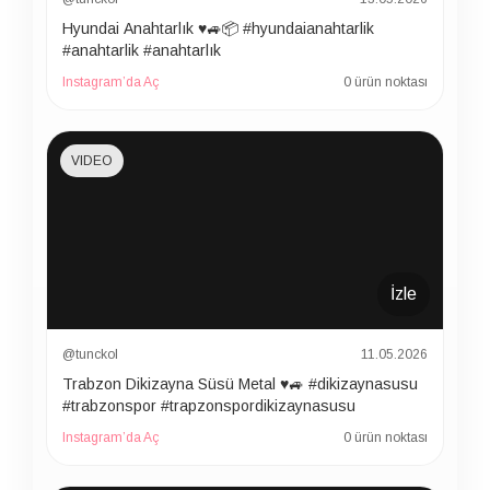
Hyundai Anahtarlık ♥️🚙📦 #hyundaianahtarlik
#anahtarlik #anahtarlık
Instagram’da Aç
0 ürün noktası
VIDEO
İzle
@tunckol
11.05.2026
Trabzon Dikizayna Süsü Metal ♥️🚙 #dikizaynasusu
#trabzonspor #trapzonspordikizaynasusu
Instagram’da Aç
0 ürün noktası