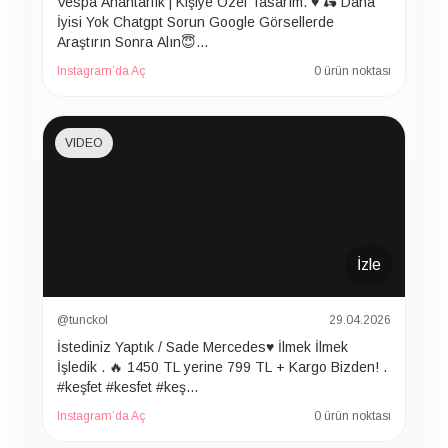
Vespa Anahtarlık | Kişiye Özel Tasarım. ♥️ 🛵 Daha
İyisi Yok Chatgpt Sorun Google Görsellerde
Araştırın Sonra Alın😇…
Instagram’da Aç
0 ürün noktası
VIDEO
İzle
@tunckol
29.04.2026
İstediniz Yaptık / Sade Mercedes♥️ İlmek İlmek
İşledik . 🔥 1450 TL yerine 799 TL + Kargo Bizden! .
#keşfet #kesfet #keş…
Instagram’da Aç
0 ürün noktası