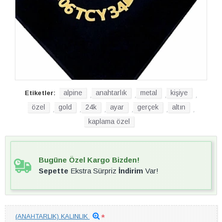
alpine
anahtarlık
metal
kişiye
Etiketler:
,
,
,
,
özel
gold
24k
ayar
gerçek
altın
,
,
,
,
,
,
kaplama özel
Bugüne Özel Kargo Bizden!
Sepette
Ekstra Sürpriz
İndirim
Var!
(ANAHTARLIK) KALINLIK