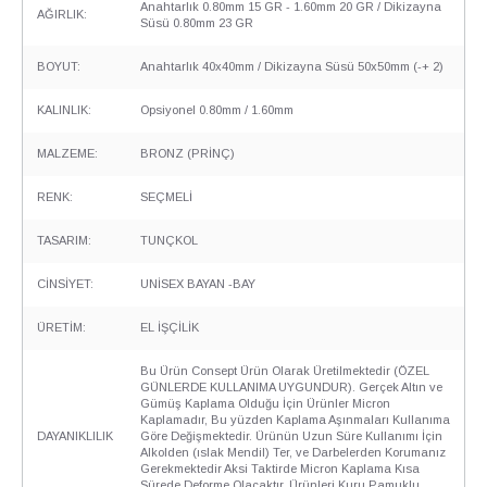
Anahtarlık 0.80mm 15 GR - 1.60mm 20 GR / Dikizayna
AĞIRLIK:
Süsü 0.80mm 23 GR
BOYUT:
Anahtarlık 40x40mm / Dikizayna Süsü 50x50mm (-+ 2)
KALINLIK:
Opsiyonel 0.80mm / 1.60mm
MALZEME:
BRONZ (PRİNÇ)
RENK:
SEÇMELİ
TASARIM:
TUNÇKOL
CİNSİYET:
UNİSEX BAYAN -BAY
ÜRETİM:
EL İŞÇİLİK
Bu Ürün Consept Ürün Olarak Üretilmektedir (ÖZEL
GÜNLERDE KULLANIMA UYGUNDUR). Gerçek Altın ve
Gümüş Kaplama Olduğu İçin Ürünler Micron
Kaplamadır, Bu yüzden Kaplama Aşınmaları Kullanıma
DAYANIKLILIK
Göre Değişmektedir. Ürünün Uzun Süre Kullanımı İçin
Alkolden (ıslak Mendil) Ter, ve Darbelerden Korumanız
Gerekmektedir Aksi Taktirde Micron Kaplama Kısa
Sürede Deforme Olacaktır. Ürünleri Kuru Pamuklu