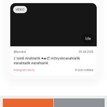
VIDEO
İzle
@tunckol
29.04.2026
2 İsimli Anahtarlık ♥️🚙📦 #chrysleranahtarlik
#anahtarlik #anahtarlık
Instagram’da Aç
0 ürün noktası
İLGILI ÜRÜNER
SON BAKTIKLARIN