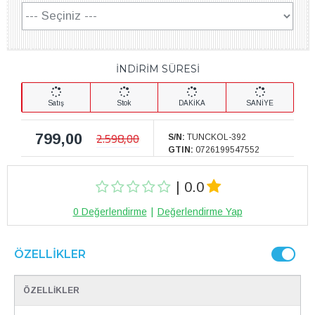
İNDİRİM SÜRESİ
Satış
Stok
DAKİKA
SANİYE
799,00
2.598,00
S/N:
TUNCKOL-392
GTIN:
0726199547552
| 0.0
0 Değerlendirme
|
Değerlendirme Yap
ÖZELLIKLER
ÖZELLİKLER