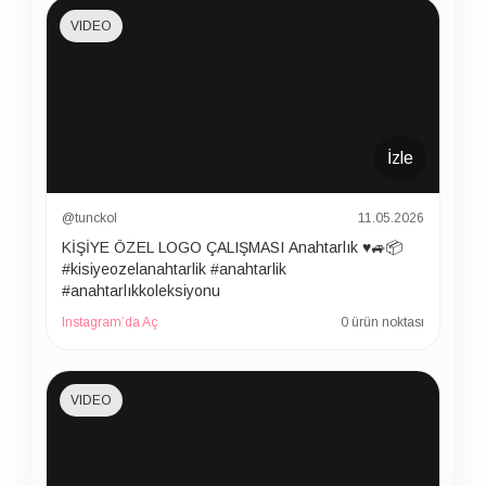
VIDEO
İzle
@tunckol
11.05.2026
KİŞİYE ÖZEL LOGO ÇALIŞMASI Anahtarlık ♥️🚙📦
#kisiyeozelanahtarlik #anahtarlik
#anahtarlıkkoleksiyonu
Instagram’da Aç
0 ürün noktası
VIDEO