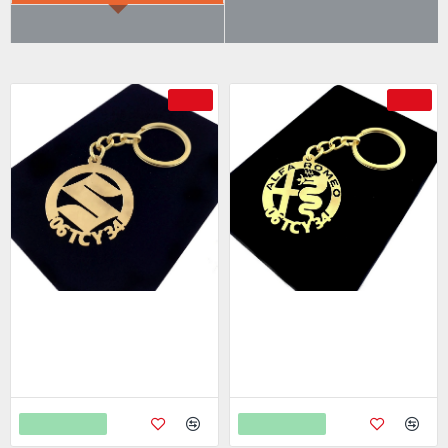
ÇOK SATILANLAR
AYRICA SATIN ALDI
-69 %
-69 %
Suzuki Anahtarlık - Metal Kişiye
Alfa Romeo Anahtarlık - Metal
Özel Gold 24K Ayar Gerçek
Kişiye Özel Gold 24K Ayar
Altın Kaplama
Gerçek Altın Kaplama
799,00
799,00
2.598,00
2.598,00
Sepete Ekle
Sepete Ekle