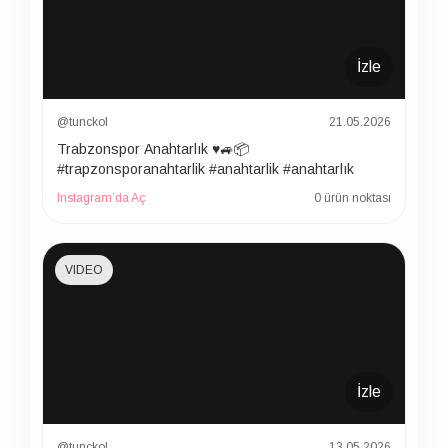
İzle
@tunckol
21.05.2026
Trabzonspor Anahtarlık ♥️🚙📦
#trapzonsporanahtarlik #anahtarlik #anahtarlık
Instagram’da Aç
0 ürün noktası
VIDEO
İzle
@tunckol
13.05.2026