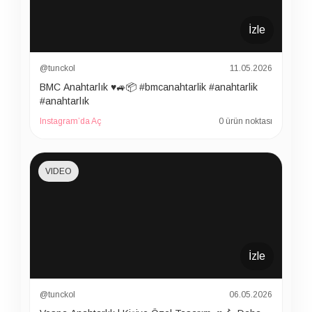
İzle
@tunckol
11.05.2026
BMC Anahtarlık ♥️🚙📦 #bmcanahtarlik #anahtarlik
#anahtarlık
Instagram’da Aç
0 ürün noktası
VIDEO
İzle
@tunckol
06.05.2026