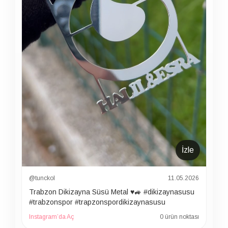
İzle
@tunckol
11.05.2026
Trabzon Dikizayna Süsü Metal ♥️🚙 #dikizaynasusu
#trabzonspor #trapzonspordikizaynasusu
Instagram’da Aç
0 ürün noktası