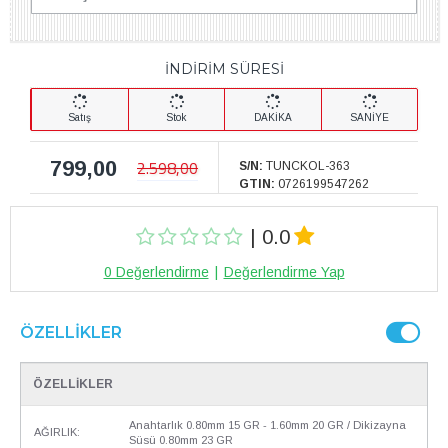
İNDİRİM SÜRESİ
Satış
Stok
DAKİKA
SANİYE
799,00
2.598,00
S/N:
TUNCKOL-363
GTIN:
0726199547262
| 0.0
0 Değerlendirme
|
Değerlendirme Yap
ÖZELLIKLER
ÖZELLİKLER
Anahtarlık 0.80mm 15 GR - 1.60mm 20 GR / Dikizayna
AĞIRLIK:
Süsü 0.80mm 23 GR