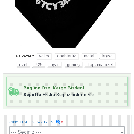
volvo
anahtarlık
metal
kişiye
Etiketler:
,
,
,
,
özel
925
ayar
gümüş
kaplama özel
,
,
,
,
Bugüne Özel Kargo Bizden!
Sepette
Ekstra Sürpriz
İndirim
Var!
(ANAHTARLIK) KALINLIK