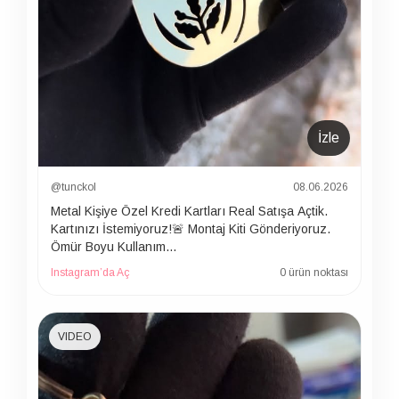
İzle
@tunckol
08.06.2026
Metal Kişiye Özel Kredi Kartları Real Satışa Açtik.
Kartınızı İstemiyoruz!🚨 Montaj Kiti Gönderiyoruz.
Ömür Boyu Kullanım…
Instagram’da Aç
0 ürün noktası
VIDEO