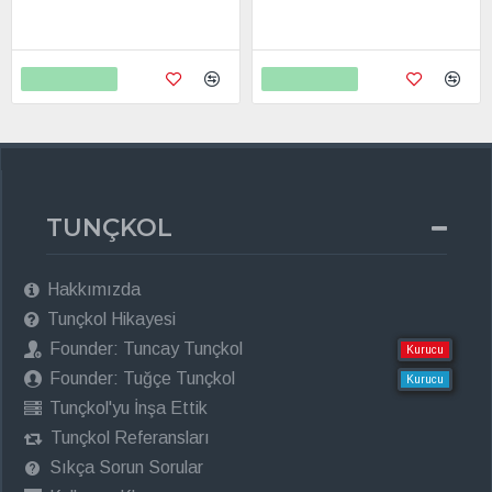
799,00
799,00
2.598,00
2.598,00
Sepete Ekle
Sepete Ekle
TUNÇKOL
Hakkımızda
Tunçkol Hikayesi
Founder: Tuncay Tunçkol
Kurucu
Founder: Tuğçe Tunçkol
Kurucu
Tunçkol'yu İnşa Ettik
Tunçkol Referansları
Sıkça Sorun Sorular