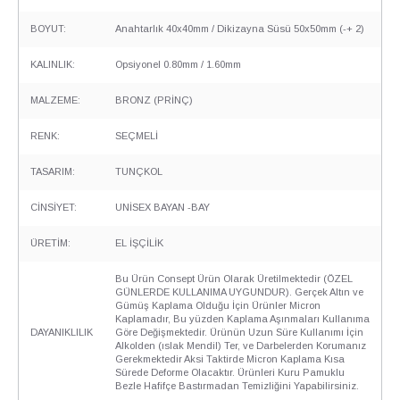
BOYUT:
Anahtarlık 40x40mm / Dikizayna Süsü 50x50mm (-+ 2)
KALINLIK:
Opsiyonel 0.80mm / 1.60mm
MALZEME:
BRONZ (PRİNÇ)
RENK:
SEÇMELİ
TASARIM:
TUNÇKOL
CİNSİYET:
UNİSEX BAYAN -BAY
ÜRETİM:
EL İŞÇİLİK
Bu Ürün Consept Ürün Olarak Üretilmektedir (ÖZEL
GÜNLERDE KULLANIMA UYGUNDUR). Gerçek Altın ve
Gümüş Kaplama Olduğu İçin Ürünler Micron
Kaplamadır, Bu yüzden Kaplama Aşınmaları Kullanıma
DAYANIKLILIK
Göre Değişmektedir. Ürünün Uzun Süre Kullanımı İçin
Alkolden (ıslak Mendil) Ter, ve Darbelerden Korumanız
Gerekmektedir Aksi Taktirde Micron Kaplama Kısa
Sürede Deforme Olacaktır. Ürünleri Kuru Pamuklu
Bezle Hafifçe Bastırmadan Temizliğini Yapabilirsiniz.