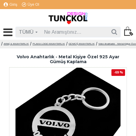
Giriş
Üye Ol
TÜMÜ
ARAÇ & ANAHTARLIK
PLAKA LOGO ANAHTARLIK
GÜMÜŞ ANAHTARLIK
Volvo Anahtarlık - Metal Kişiye Öz
Volvo Anahtarlık - Metal Kişiye Özel 925 Ayar
Gümüş Kaplama
-69 %