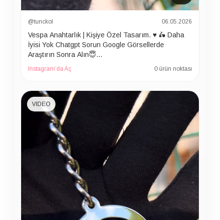
@tunckol
06.05.2026
Vespa Anahtarlık | Kişiye Özel Tasarım. ♥️ 🛵 Daha
İyisi Yok Chatgpt Sorun Google Görsellerde
Araştırın Sonra Alın😇…
Instagram’da Aç
0 ürün noktası
VIDEO