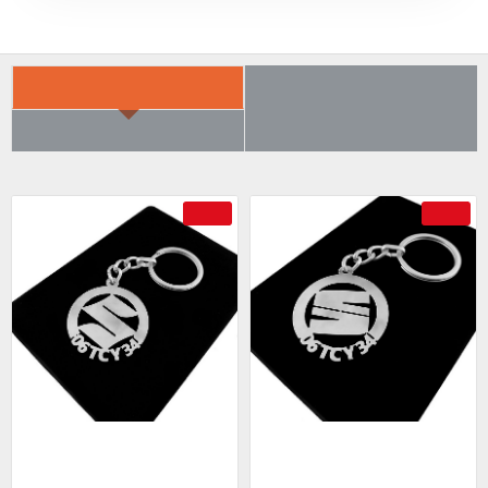
İLGILI ÜRÜNER
SON BAKTIKLARIN
ÇOK SATILANLAR
AYRICA SATIN ALDI
-69 %
-69 %
Suzuki Anahtarlık - Metal Kişiye
Seat Anahtarlık - Metal Kişiye
Özel 925 Ayar Gümüş Kaplama
Özel 925 Ayar Gümüş Kaplama