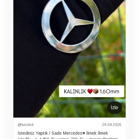
İzle
@tunckol
29.04.2026
İstediniz Yaptık / Sade Mercedes♥️ İlmek İlmek