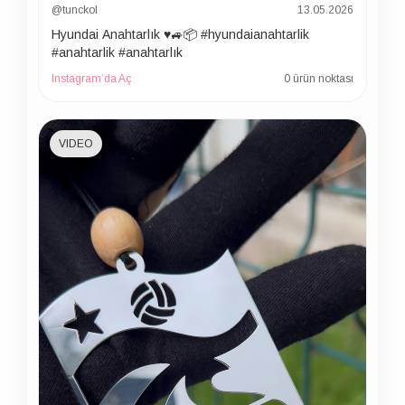
@tunckol
13.05.2026
Hyundai Anahtarlık ♥️🚙📦 #hyundaianahtarlik
#anahtarlik #anahtarlık
Instagram’da Aç
0 ürün noktası
VIDEO