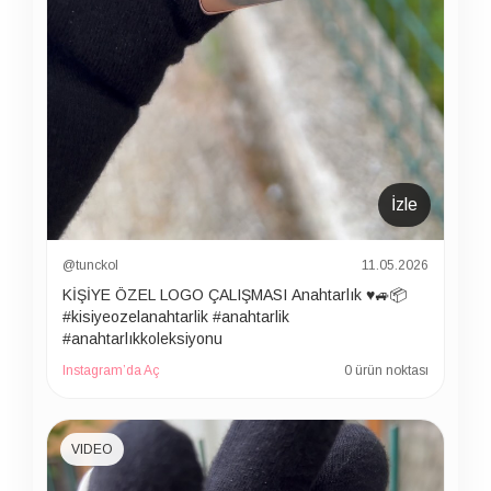
İzle
@tunckol
11.05.2026
KİŞİYE ÖZEL LOGO ÇALIŞMASI Anahtarlık ♥️🚙📦
#kisiyeozelanahtarlik #anahtarlik
#anahtarlıkkoleksiyonu
Instagram’da Aç
0 ürün noktası
VIDEO