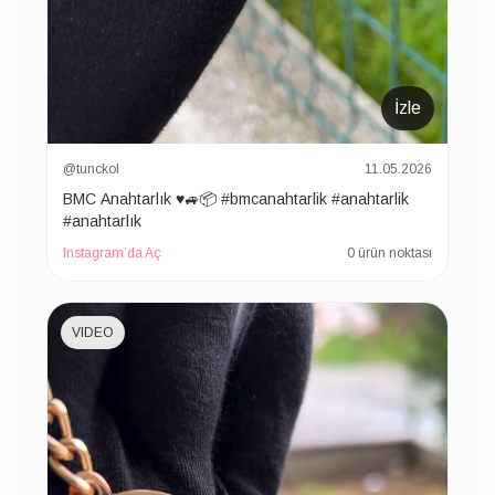
İzle
@tunckol
11.05.2026
BMC Anahtarlık ♥️🚙📦 #bmcanahtarlik #anahtarlik
#anahtarlık
Instagram’da Aç
0 ürün noktası
VIDEO