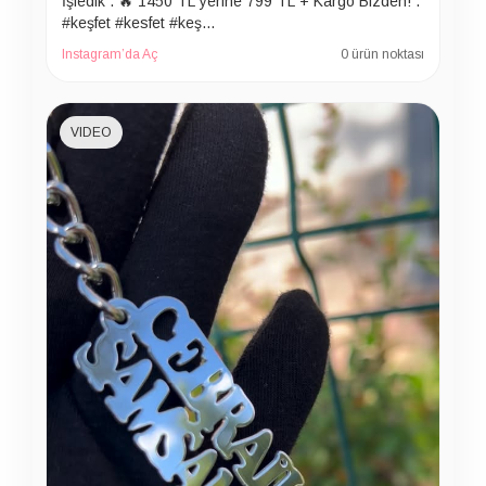
İşledik . 🔥 1450 TL yerine 799 TL + Kargo Bizden! .
#keşfet #kesfet #keş…
Instagram’da Aç
0 ürün noktası
VIDEO