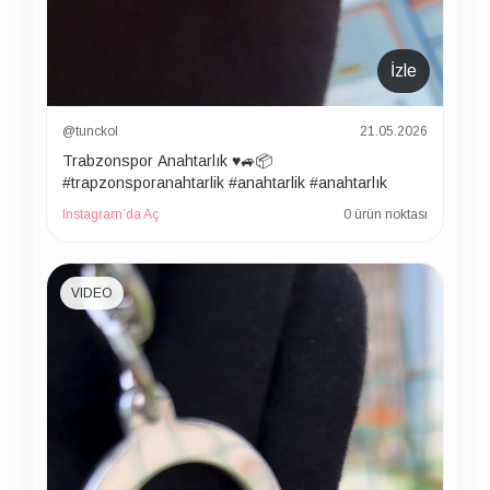
İzle
@tunckol
21.05.2026
Trabzonspor Anahtarlık ♥️🚙📦
#trapzonsporanahtarlik #anahtarlik #anahtarlık
Instagram’da Aç
0 ürün noktası
VIDEO