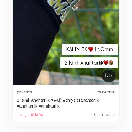
İzle
@tunckol
29.04.2026
2 İsimli Anahtarlık ♥️🚙📦 #chrysleranahtarlik
#anahtarlik #anahtarlık
Instagram’da Aç
0 ürün noktası