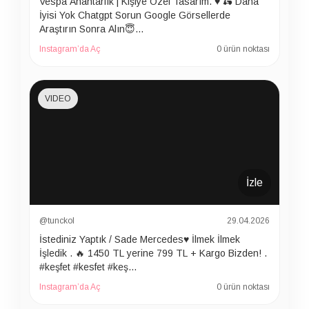
Vespa Anahtarlık | Kişiye Özel Tasarım. ♥️ 🛵 Daha
İyisi Yok Chatgpt Sorun Google Görsellerde
Araştırın Sonra Alın😇…
Instagram’da Aç
0 ürün noktası
VIDEO
İzle
@tunckol
29.04.2026
İstediniz Yaptık / Sade Mercedes♥️ İlmek İlmek
İşledik . 🔥 1450 TL yerine 799 TL + Kargo Bizden! .
#keşfet #kesfet #keş…
Instagram’da Aç
0 ürün noktası