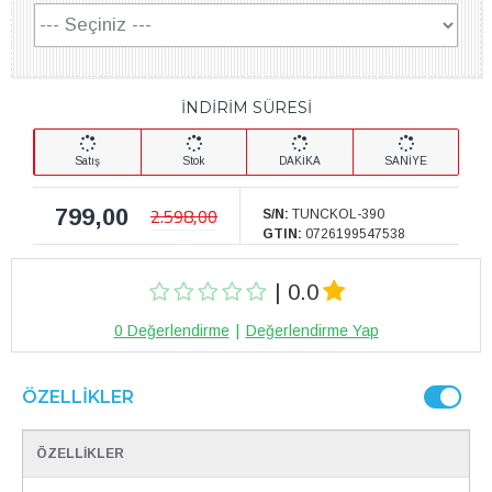
İNDİRİM SÜRESİ
Satış
Stok
DAKİKA
SANİYE
799,00
2.598,00
S/N:
TUNCKOL-390
GTIN:
0726199547538
| 0.0
0 Değerlendirme
|
Değerlendirme Yap
ÖZELLIKLER
ÖZELLİKLER