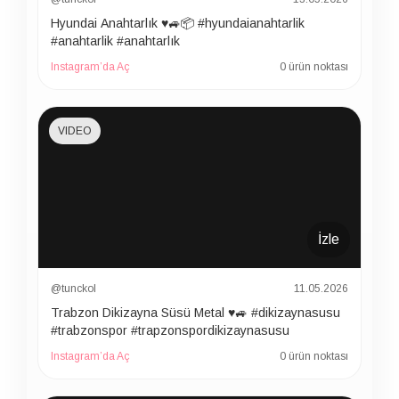
Hyundai Anahtarlık ♥️🚙📦 #hyundaianahtarlik
#anahtarlik #anahtarlık
Instagram’da Aç
0 ürün noktası
VIDEO
İzle
@tunckol
11.05.2026
Trabzon Dikizayna Süsü Metal ♥️🚙 #dikizaynasusu
#trabzonspor #trapzonspordikizaynasusu
Instagram’da Aç
0 ürün noktası