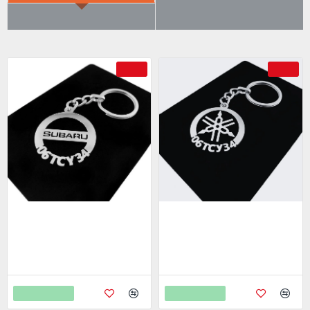
ÇOK SATILANLAR
AYRICA SATIN ALDI
-69 %
-69 %
Subaru Anahtarlık - Metal
Yamaha Anahtarlık - Metal
Kişiye Özel 925 Ayar Gümüş
Kişiye Özel 925 Ayar Gümüş
Kaplama
Kaplama
799,00
799,00
2.598,00
2.598,00
Sepete Ekle
Sepete Ekle