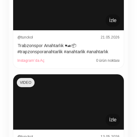
İzle
@tunckol
21.05.2026
Trabzonspor Anahtarlık ♥️🚙📦
#trapzonsporanahtarlik #anahtarlik #anahtarlık
Instagram’da Aç
0 ürün noktası
VIDEO
İzle
@tunckol
13.05.2026