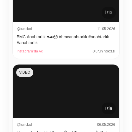
İzle
@tunckol
11.05.2026
BMC Anahtarlık ♥️🚙📦 #bmcanahtarlik #anahtarlik
#anahtarlık
Instagram’da Aç
0 ürün noktası
VIDEO
İzle
@tunckol
06.05.2026