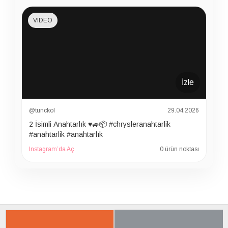
VIDEO
İzle
@tunckol
29.04.2026
2 İsimli Anahtarlık ♥️🚙📦 #chrysleranahtarlik
#anahtarlik #anahtarlık
Instagram’da Aç
0 ürün noktası
İLGILI ÜRÜNER
SON BAKTIKLARIN