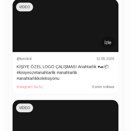
VIDEO
İzle
@tunckol
11.05.2026
KİŞİYE ÖZEL LOGO ÇALIŞMASI Anahtarlık ♥️🚙📦
#kisiyeozelanahtarlik #anahtarlik
#anahtarlıkkoleksiyonu
Instagram’da Aç
0 ürün noktası
VIDEO