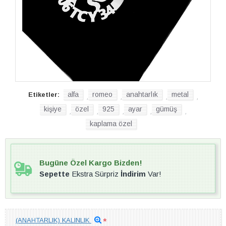
alfa
romeo
anahtarlık
metal
Etiketler:
,
,
,
,
kişiye
özel
925
ayar
gümüş
,
,
,
,
,
kaplama özel
Bugüne Özel Kargo Bizden!
Sepette
Ekstra Sürpriz
İndirim
Var!
(ANAHTARLIK) KALINLIK