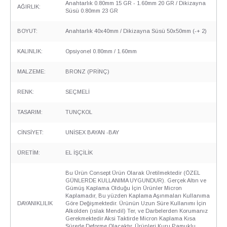
Anahtarlık 0.80mm 15 GR - 1.60mm 20 GR / Dikizayna
AĞIRLIK:
Süsü 0.80mm 23 GR
BOYUT:
Anahtarlık 40x40mm / Dikizayna Süsü 50x50mm (-+ 2)
KALINLIK:
Opsiyonel 0.80mm / 1.60mm
MALZEME:
BRONZ (PRİNÇ)
RENK:
SEÇMELİ
TASARIM:
TUNÇKOL
CİNSİYET:
UNİSEX BAYAN -BAY
ÜRETİM:
EL İŞÇİLİK
Bu Ürün Consept Ürün Olarak Üretilmektedir (ÖZEL
GÜNLERDE KULLANIMA UYGUNDUR). Gerçek Altın ve
Gümüş Kaplama Olduğu İçin Ürünler Micron
Kaplamadır, Bu yüzden Kaplama Aşınmaları Kullanıma
DAYANIKLILIK
Göre Değişmektedir. Ürünün Uzun Süre Kullanımı İçin
Alkolden (ıslak Mendil) Ter, ve Darbelerden Korumanız
Gerekmektedir Aksi Taktirde Micron Kaplama Kısa
Sürede Deforme Olacaktır. Ürünleri Kuru Pamuklu