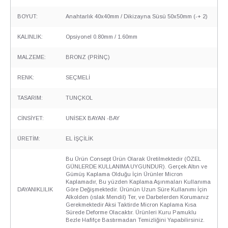
BOYUT:
Anahtarlık 40x40mm / Dikizayna Süsü 50x50mm (-+ 2)
KALINLIK:
Opsiyonel 0.80mm / 1.60mm
MALZEME:
BRONZ (PRİNÇ)
RENK:
SEÇMELİ
TASARIM:
TUNÇKOL
CİNSİYET:
UNİSEX BAYAN -BAY
ÜRETİM:
EL İŞÇİLİK
Bu Ürün Consept Ürün Olarak Üretilmektedir (ÖZEL
GÜNLERDE KULLANIMA UYGUNDUR). Gerçek Altın ve
Gümüş Kaplama Olduğu İçin Ürünler Micron
Kaplamadır, Bu yüzden Kaplama Aşınmaları Kullanıma
DAYANIKLILIK
Göre Değişmektedir. Ürünün Uzun Süre Kullanımı İçin
Alkolden (ıslak Mendil) Ter, ve Darbelerden Korumanız
Gerekmektedir Aksi Taktirde Micron Kaplama Kısa
Sürede Deforme Olacaktır. Ürünleri Kuru Pamuklu
Bezle Hafifçe Bastırmadan Temizliğini Yapabilirsiniz.