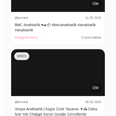
İzle
@tunckol
11.05.2026
BMC Anahtarlık ♥️🚙📦 #bmcanahtarlik #anahtarlik
#anahtarlık
Instagram’da Aç
0 ürün noktası
VIDEO
İzle
@tunckol
06.05.2026
Vespa Anahtarlık | Kişiye Özel Tasarım. ♥️ 🛵 Daha
İyisi Yok Chatgpt Sorun Google Görsellerde