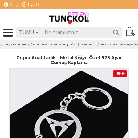
Giriş
Üye Ol
TÜMÜ
ARAÇ & ANAHTARLIK
PLAKA LOGO ANAHTARLIK
GÜMÜŞ ANAHTARLIK
Cupra Anahtarlık - Metal Kişiye Ö
Cupra Anahtarlık - Metal Kişiye Özel 925 Ayar
Gümüş Kaplama
-69 %