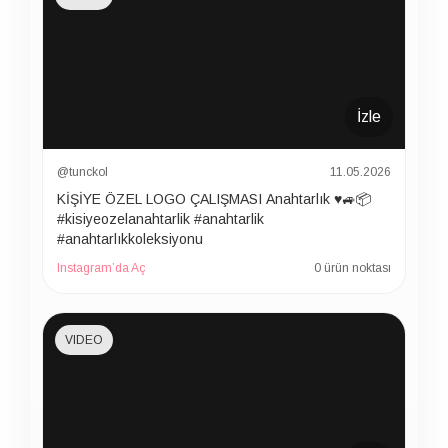
İzle
@tunckol
11.05.2026
KİŞİYE ÖZEL LOGO ÇALIŞMASI Anahtarlık ♥️🚙📦
#kisiyeozelanahtarlik #anahtarlik
#anahtarlıkkoleksiyonu
Instagram’da Aç
0 ürün noktası
VIDEO