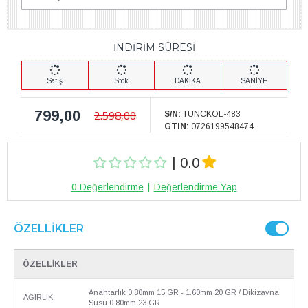
İNDİRİM SÜRESİ
Satış
Stok
DAKİKA
SANİYE
799,00
2.598,00
S/N:
TUNCKOL-483
GTIN:
0726199548474
| 0.0
0 Değerlendirme
|
Değerlendirme Yap
ÖZELLIKLER
ÖZELLİKLER
Anahtarlık 0.80mm 15 GR - 1.60mm 20 GR / Dikizayna
AĞIRLIK:
Süsü 0.80mm 23 GR