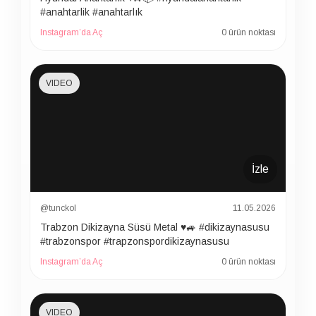
#anahtarlik #anahtarlık
Instagram’da Aç
0 ürün noktası
VIDEO
İzle
@tunckol
11.05.2026
Trabzon Dikizayna Süsü Metal ♥️🚙 #dikizaynasusu
#trabzonspor #trapzonspordikizaynasusu
Instagram’da Aç
0 ürün noktası
VIDEO