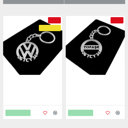
-69 %
-69 %
ÇOK SATAN
Volkwagen Anahtarlık - Metal
Tofaş Anahtarlık - Metal Kişiye
Kişiye Özel 925 Ayar Gümüş
Özel 925 Ayar Gümüş Kaplama
Kaplama
799,00
2.598,00
799,00
2.598,00
Sepete Ekle
Sepete Ekle