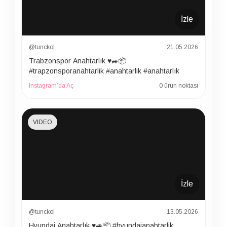
İzle
@tunckol
21.05.2026
Trabzonspor Anahtarlık ♥️🚙📦
#trapzonsporanahtarlik #anahtarlik #anahtarlık
Instagram’da Aç
0 ürün noktası
VIDEO
İzle
@tunckol
13.05.2026
Hyundai Anahtarlık ♥️🚙📦 #hyundaianahtarlik