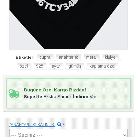
cupra
anahtarlık
metal
kişiye
Etiketler:
,
,
,
,
özel
925
ayar
gümüş
kaplama özel
,
,
,
,
Bugüne Özel Kargo Bizden!
Sepette
Ekstra Sürpriz
İndirim
Var!
(ANAHTARLIK) KALINLIK