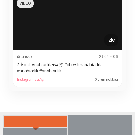
VIDEO
İzle
@tunckol
29.04.2026
2 İsimli Anahtarlık ♥️🚙📦 #chrysleranahtarlik
#anahtarlik #anahtarlık
Instagram’da Aç
0 ürün noktası
İLGILI ÜRÜNER
SON BAKTIKLARIN
ÇOK SATILANLAR
AYRICA SATIN ALDI