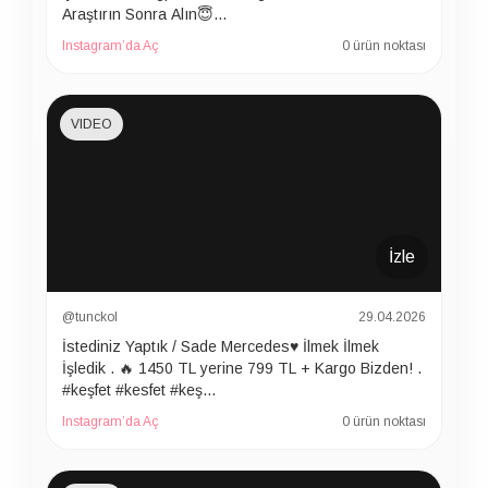
Araştırın Sonra Alın😇…
Instagram’da Aç
0 ürün noktası
VIDEO
İzle
@tunckol
29.04.2026
İstediniz Yaptık / Sade Mercedes♥️ İlmek İlmek
İşledik . 🔥 1450 TL yerine 799 TL + Kargo Bizden! .
#keşfet #kesfet #keş…
Instagram’da Aç
0 ürün noktası