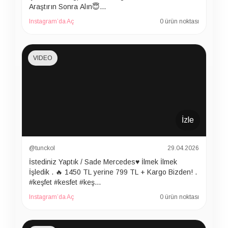
Araştırın Sonra Alın😇…
Instagram’da Aç
0 ürün noktası
VIDEO
İzle
@tunckol
29.04.2026
İstediniz Yaptık / Sade Mercedes♥️ İlmek İlmek
İşledik . 🔥 1450 TL yerine 799 TL + Kargo Bizden! .
#keşfet #kesfet #keş…
Instagram’da Aç
0 ürün noktası