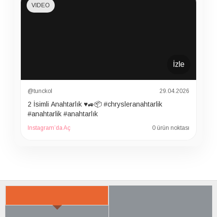
VIDEO
İzle
@tunckol
29.04.2026
2 İsimli Anahtarlık ♥️🚙📦 #chrysleranahtarlik
#anahtarlik #anahtarlık
Instagram’da Aç
0 ürün noktası
İLGILI ÜRÜNER
SON BAKTIKLARIN
ÇOK SATILANLAR
AYRICA SATIN ALDI