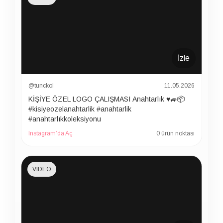
İzle
@tunckol
11.05.2026
KİŞİYE ÖZEL LOGO ÇALIŞMASI Anahtarlık ♥️🚙📦
#kisiyeozelanahtarlik #anahtarlik
#anahtarlıkkoleksiyonu
Instagram’da Aç
0 ürün noktası
VIDEO