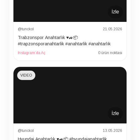
İzle
@tunckol
21.05.2026
Trabzonspor Anahtarlık ♥️🚙📦
#trapzonsporanahtarlik #anahtarlik #anahtarlık
Instagram’da Aç
0 ürün noktası
VIDEO
İzle
@tunckol
13.05.2026
Hyundai Anahtarlık ♥️🚙📦 #hyundaianahtarlik