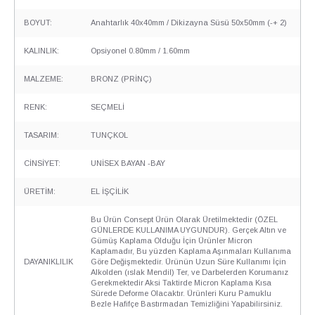
BOYUT:
Anahtarlık 40x40mm / Dikizayna Süsü 50x50mm (-+ 2)
KALINLIK:
Opsiyonel 0.80mm / 1.60mm
MALZEME:
BRONZ (PRİNÇ)
RENK:
SEÇMELİ
TASARIM:
TUNÇKOL
CİNSİYET:
UNİSEX BAYAN -BAY
ÜRETİM:
EL İŞÇİLİK
Bu Ürün Consept Ürün Olarak Üretilmektedir (ÖZEL
GÜNLERDE KULLANIMA UYGUNDUR). Gerçek Altın ve
Gümüş Kaplama Olduğu İçin Ürünler Micron
Kaplamadır, Bu yüzden Kaplama Aşınmaları Kullanıma
DAYANIKLILIK
Göre Değişmektedir. Ürünün Uzun Süre Kullanımı İçin
Alkolden (ıslak Mendil) Ter, ve Darbelerden Korumanız
Gerekmektedir Aksi Taktirde Micron Kaplama Kısa
Sürede Deforme Olacaktır. Ürünleri Kuru Pamuklu
Bezle Hafifçe Bastırmadan Temizliğini Yapabilirsiniz.