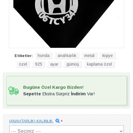
honda
anahtarlık
metal
kişiye
Etiketler:
,
,
,
,
özel
925
ayar
gümüş
kaplama özel
,
,
,
,
Bugüne Özel Kargo Bizden!
Sepette
Ekstra Sürpriz
İndirim
Var!
(ANAHTARLIK) KALINLIK