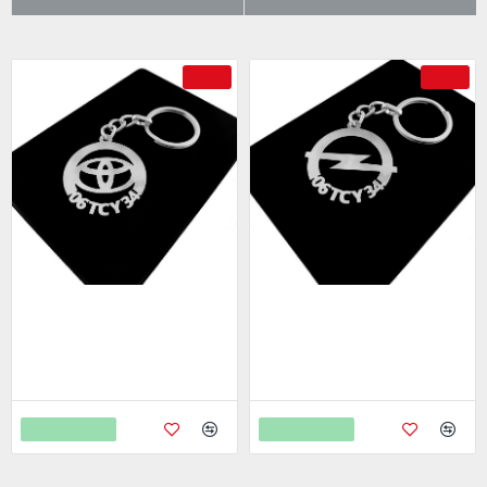
-69 %
-69 %
Toyota Anahtarlık - Metal Kişiye
Opel Anahtarlık - Metal Kişiye
Özel 925 Ayar Gümüş Kaplama
Özel 925 Ayar Gümüş Kaplama
799,00
799,00
2.598,00
2.598,00
Sepete Ekle
Sepete Ekle