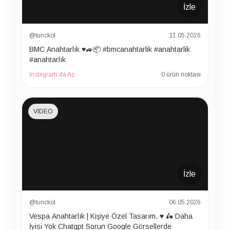
İzle
@tunckol
11.05.2026
BMC Anahtarlık ♥️🚙📦 #bmcanahtarlik #anahtarlik
#anahtarlık
Instagram’da Aç
0 ürün noktası
VIDEO
İzle
@tunckol
06.05.2026
Vespa Anahtarlık | Kişiye Özel Tasarım. ♥️ 🛵 Daha
İyisi Yok Chatgpt Sorun Google Görsellerde