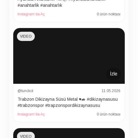
#anahtarlik #anahtarlık
Instagram’da Aç
0 ürün noktası
VIDEO
İzle
@tunckol
11.05.2026
Trabzon Dikizayna Süsü Metal ♥️🚙 #dikizaynasusu
#trabzonspor #trapzonspordikizaynasusu
Instagram’da Aç
0 ürün noktası
VIDEO