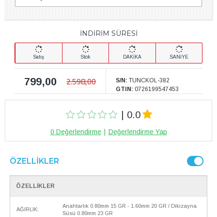
İNDİRİM SÜRESİ
Satış
Stok
DAKİKA
SANİYE
799,00
2.598,00
S/N:
TUNCKOL-382
GTIN:
0726199547453
| 0.0
0 Değerlendirme
|
Değerlendirme Yap
ÖZELLIKLER
ÖZELLİKLER
Anahtarlık 0.80mm 15 GR - 1.60mm 20 GR / Dikizayna
AĞIRLIK:
Süsü 0.80mm 23 GR