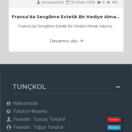
tuncaytunckol
30
Nisan
2026
0
486
Fransa’da Sevgilime Estetik Bir Hediye Almak İstiyorum
Fransa’da Sevgilime Estetik Bir Hediye Almak İstiyoru..
Devamını oku
TUNÇKOL
Hakkımızda
Tunçkol Hikayesi
Founder: Tuncay Tunçkol
Kurucu
Founder: Tuğçe Tunçkol
Kurucu