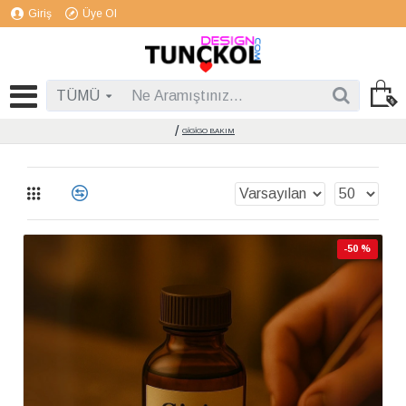
Giriş
Üye Ol
TÜMÜ
GİGİGO BAKIM
-50 %