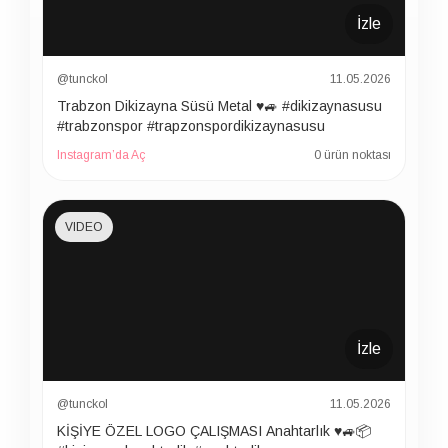
İzle
@tunckol
11.05.2026
Trabzon Dikizayna Süsü Metal ♥️🚙 #dikizaynasusu
#trabzonspor #trapzonspordikizaynasusu
Instagram’da Aç
0 ürün noktası
VIDEO
İzle
@tunckol
11.05.2026
KİŞİYE ÖZEL LOGO ÇALIŞMASI Anahtarlık ♥️🚙📦