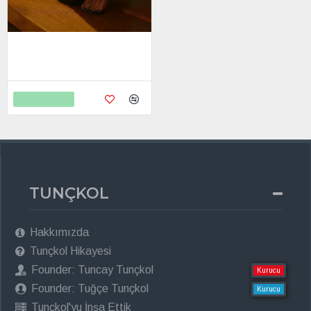
Gigigo Oil Korucu Ahşap Yağ
1.475,00
2.950,00
Sepete Ekle
TUNÇKOL
Hakkımızda
Tunçkol Hikayesi
Founder: Tuncay Tunçkol
Kurucu
Founder: Tuğçe Tunçkol
Kurucu
Tunçkol'yu İnşa Ettik