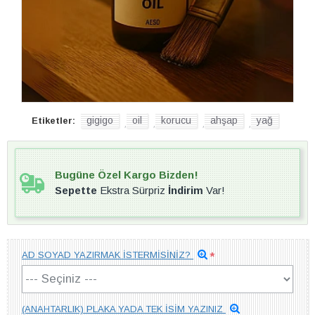
gigigo
oil
korucu
ahşap
yağ
Etiketler:
,
,
,
,
Bugüne Özel Kargo Bizden!
Sepette
Ekstra Sürpriz
İndirim
Var!
AD SOYAD YAZIRMAK İSTERMİSİNİZ?
(ANAHTARLIK) PLAKA YADA TEK İSİM YAZINIZ