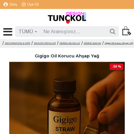
Giriş
Üye Ol
TÜMÜ
DEKORASYON & OFİS
DEKOR ÜRÜNLER
GİGİGO MUMLUK
GİGİGO BAKIM
Gigigo Oil Korucu Ahşap Yağ
Gigigo Oil Korucu Ahşap Yağ
-50 %