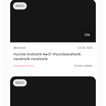
VIDEO
İzle
@tunckol
13.05.2026
Hyundai Anahtarlık ♥️🚙📦 #hyundaianahtarlik
#anahtarlik #anahtarlık
Instagram’da Aç
0 ürün noktası
VIDEO