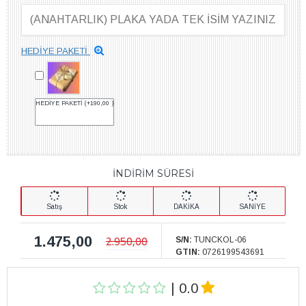
HEDİYE PAKETİ
HEDİYE PAKETİ
(+190,00 )
İNDİRİM SÜRESİ
Satış
Stok
DAKİKA
SANİYE
1.475,00
2.950,00
S/N:
TUNCKOL-06
GTIN:
0726199543691
| 0.0