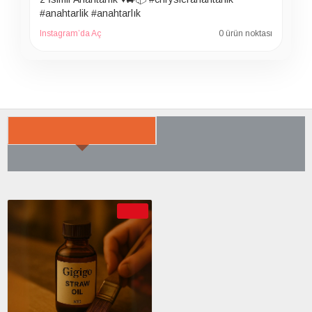
#anahtarlik #anahtarlık
Instagram’da Aç
0 ürün noktası
SON BAKTIKLARIN
ÇOK SATILANLAR
AYRICA SATIN ALDI
-50 %