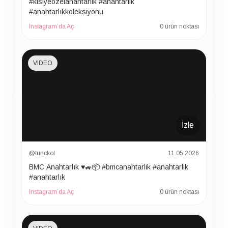
#kisiyeozelanahtarlik #anahtarlik
#anahtarlıkkoleksiyonu
Instagram’da Aç
0 ürün noktası
VIDEO
İzle
@tunckol
11.05.2026
BMC Anahtarlık ♥️🚙📦 #bmcanahtarlik #anahtarlik
#anahtarlık
Instagram’da Aç
0 ürün noktası