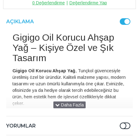
0 Değerlendirme
|
Değerlendirme Yap
AÇIKLAMA
Gigigo Oil Korucu Ahşap
Yağ – Kişiye Özel ve Şık
Tasarım
Gigigo Oil Korucu Ahşap Yağ
, Tunçkol güvencesiyle
üretilmiş özel bir üründür. Kaliteli malzeme yapısı, modern
tasarımı ve uzun ömürlü kullanımıyla öne çıkar. Evinizde,
ofisinizde ya da hediye olarak tercih edebileceğiniz bu
ürün, hem estetik hem de işlevsel özellikleriyle dikkat
çeker.
Gigigo Oil Korucu Ahşap
Yağ Kullanım Alanları
YORUMLAR