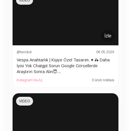
VIDEO
İzle
@tunckol
06.05.2026
Vespa Anahtarlık | Kişiye Özel Tasarım. ♥️ 🛵 Daha
İyisi Yok Chatgpt Sorun Google Görsellerde
Araştırın Sonra Alın😇…
Instagram’da Aç
0 ürün noktası
VIDEO