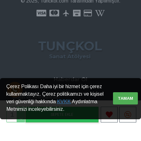
© 2025, Tunckol.com Tarafından Yapılmıştır.
TUNÇKOL
Sanat Atölyesi
Haberdar Ol
Çerez Polikası Daha iyi bir hizmet için çerez
kullanmaktayız. Çerez politikamızı ve kişisel
İndirin ve Avantajlardan
TAMAM
veri güvenliği hakkında
KVKK
Aydınlatma
Metnimizi inceleyebilirsiniz.
GÖNDER
SEPETE EKLE