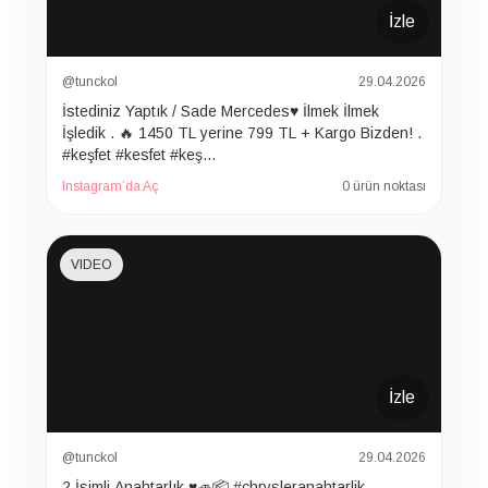
İzle
@tunckol
29.04.2026
İstediniz Yaptık / Sade Mercedes♥️ İlmek İlmek
İşledik . 🔥 1450 TL yerine 799 TL + Kargo Bizden! .
#keşfet #kesfet #keş…
Instagram’da Aç
0 ürün noktası
VIDEO
İzle
@tunckol
29.04.2026
2 İsimli Anahtarlık ♥️🚙📦 #chrysleranahtarlik