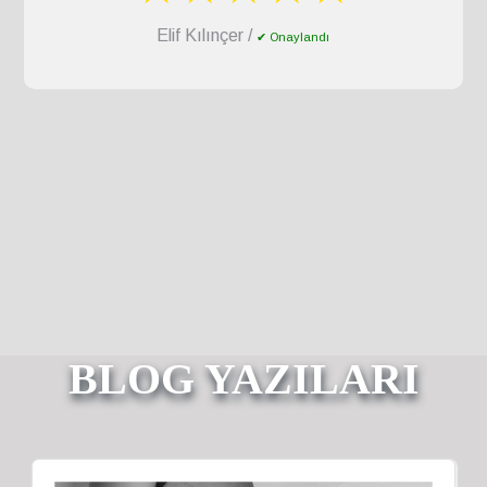
Elif Kılınçer /
✔ Onaylandı
BLOG YAZILARI