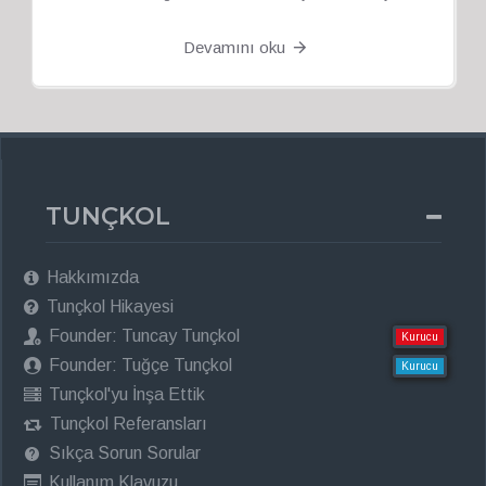
Devamını oku
TUNÇKOL
Hakkımızda
Tunçkol Hikayesi
Founder: Tuncay Tunçkol
Kurucu
Founder: Tuğçe Tunçkol
Kurucu
Tunçkol'yu İnşa Ettik
Tunçkol Referansları
Sıkça Sorun Sorular
Kullanım Klavuzu