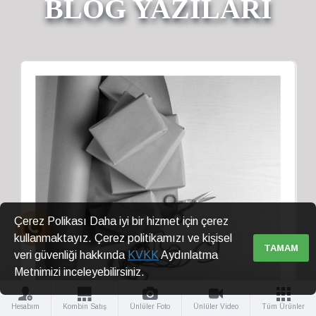
BLOG YAZILARI
Çerez Polikası Daha iyi bir hizmet için çerez
kullanmaktayız. Çerez politikamızı ve kişisel
TAMAM
veri güvenliği hakkında
KVKK
Aydınlatma
Metnimizi inceleyebilirsiniz.
Hesabım
Kombin Satış
Ünlüler Foto
Ünlüler Video
Tüm Ürünler