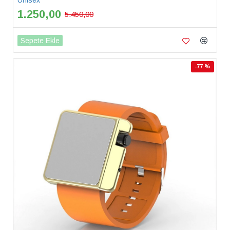
1.250,00
5.450,00
Sepete Ekle
-77 %