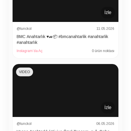
İzle
@tunckol
11.05.2026
BMC Anahtarlık ♥️🚙📦 #bmcanahtarlik #anahtarlik
#anahtarlık
Instagram’da Aç
0 ürün noktası
VIDEO
İzle
@tunckol
06.05.2026