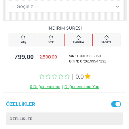
İNDİRİM SÜRESİ
Satış
Stok
DAKİKA
SANİYE
799,00
2.598,00
S/N:
TUNCKOL-360
GTIN:
0726199547231
| 0.0
0 Değerlendirme
|
Değerlendirme Yap
ÖZELLIKLER
ÖZELLİKLER