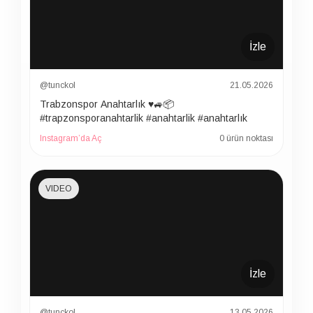
İzle
@tunckol
21.05.2026
Trabzonspor Anahtarlık ♥️🚙📦
#trapzonsporanahtarlik #anahtarlik #anahtarlık
Instagram’da Aç
0 ürün noktası
VIDEO
İzle
@tunckol
13.05.2026