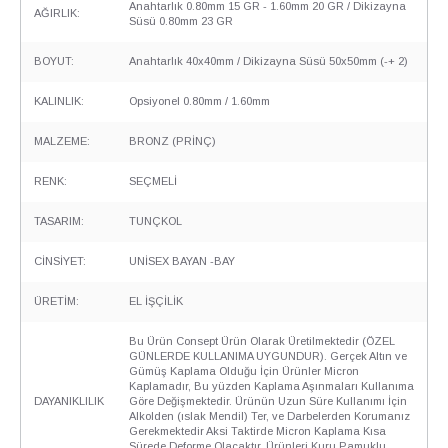
Anahtarlık 0.80mm 15 GR - 1.60mm 20 GR / Dikizayna
AĞIRLIK:
Süsü 0.80mm 23 GR
BOYUT:
Anahtarlık 40x40mm / Dikizayna Süsü 50x50mm (-+ 2)
KALINLIK:
Opsiyonel 0.80mm / 1.60mm
MALZEME:
BRONZ (PRİNÇ)
RENK:
SEÇMELİ
TASARIM:
TUNÇKOL
CİNSİYET:
UNİSEX BAYAN -BAY
ÜRETİM:
EL İŞÇİLİK
Bu Ürün Consept Ürün Olarak Üretilmektedir (ÖZEL
GÜNLERDE KULLANIMA UYGUNDUR). Gerçek Altın ve
Gümüş Kaplama Olduğu İçin Ürünler Micron
Kaplamadır, Bu yüzden Kaplama Aşınmaları Kullanıma
DAYANIKLILIK
Göre Değişmektedir. Ürünün Uzun Süre Kullanımı İçin
Alkolden (ıslak Mendil) Ter, ve Darbelerden Korumanız
Gerekmektedir Aksi Taktirde Micron Kaplama Kısa
Sürede Deforme Olacaktır. Ürünleri Kuru Pamuklu