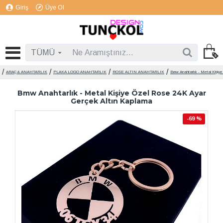
Giriş
Üye Ol
TÜMÜ
ARAÇ & ANAHTARLIK
PLAKA LOGO ANAHTARLIK
ROSE ALTIN ANAHTARLIK
Bmw Anahtarlık - Metal Kişiy
Bmw Anahtarlık - Metal Kişiye Özel Rose 24K Ayar
Gerçek Altın Kaplama
-69 %