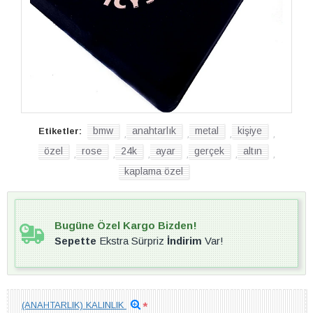
bmw
anahtarlık
metal
kişiye
Etiketler:
,
,
,
,
özel
rose
24k
ayar
gerçek
altın
,
,
,
,
,
,
kaplama özel
Bugüne Özel Kargo Bizden!
Sepette
Ekstra Sürpriz
İndirim
Var!
(ANAHTARLIK) KALINLIK