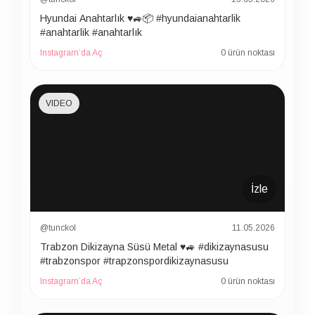
Hyundai Anahtarlık ♥️🚙📦 #hyundaianahtarlik
#anahtarlik #anahtarlık
Instagram’da Aç
0 ürün noktası
VIDEO
İzle
@tunckol
11.05.2026
Trabzon Dikizayna Süsü Metal ♥️🚙 #dikizaynasusu
#trabzonspor #trapzonspordikizaynasusu
Instagram’da Aç
0 ürün noktası