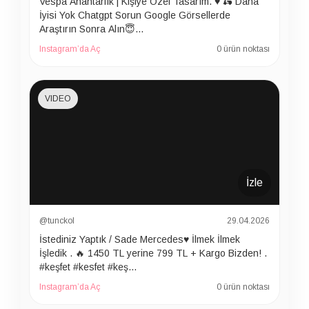
Vespa Anahtarlık | Kişiye Özel Tasarım. ♥️ 🛵 Daha
İyisi Yok Chatgpt Sorun Google Görsellerde
Araştırın Sonra Alın😇…
Instagram’da Aç
0 ürün noktası
VIDEO
İzle
@tunckol
29.04.2026
İstediniz Yaptık / Sade Mercedes♥️ İlmek İlmek
İşledik . 🔥 1450 TL yerine 799 TL + Kargo Bizden! .
#keşfet #kesfet #keş…
Instagram’da Aç
0 ürün noktası