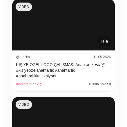
VIDEO
İzle
@tunckol
11.05.2026
KİŞİYE ÖZEL LOGO ÇALIŞMASI Anahtarlık ♥️🚙📦
#kisiyeozelanahtarlik #anahtarlik
#anahtarlıkkoleksiyonu
Instagram’da Aç
0 ürün noktası
VIDEO