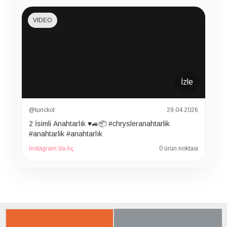
VIDEO
İzle
@tunckol
29.04.2026
2 İsimli Anahtarlık ♥️🚙📦 #chrysleranahtarlik
#anahtarlik #anahtarlık
Instagram’da Aç
0 ürün noktası
İLGILI ÜRÜNER
SON BAKTIKLARIN