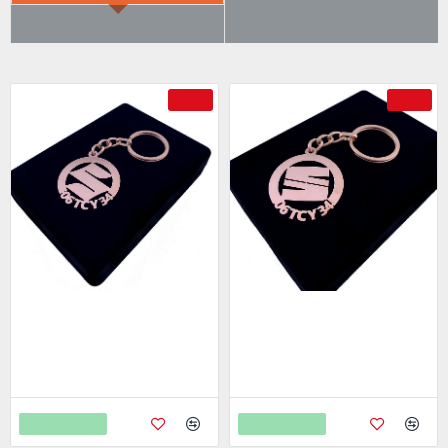
ÇOK SATILANLAR
AYRICA SATIN ALDI
-69 %
-69 %
Suzuki Anahtarlık - Metal Kişiye
Seat Anahtarlık - Metal Kişiye
Özel Rose 24K Ayar Gerçek
Özel Rose 24K Ayar Gerçek
Altın Kaplama
Altın Kaplama
799,00
799,00
2.598,00
2.598,00
Sepete Ekle
Sepete Ekle