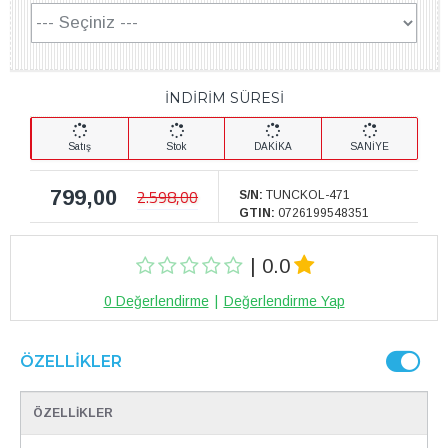
İNDİRİM SÜRESİ
Satış
Stok
DAKİKA
SANİYE
799,00
2.598,00
S/N:
TUNCKOL-471
GTIN:
0726199548351
| 0.0
0 Değerlendirme
|
Değerlendirme Yap
ÖZELLIKLER
ÖZELLİKLER