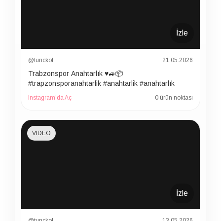
İzle
@tunckol
21.05.2026
Trabzonspor Anahtarlık ♥️🚙📦
#trapzonsporanahtarlik #anahtarlik #anahtarlık
Instagram’da Aç
0 ürün noktası
VIDEO
İzle
@tunckol
13.05.2026