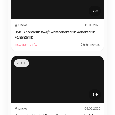
İzle
@tunckol
11.05.2026
BMC Anahtarlık ♥️🚙📦 #bmcanahtarlik #anahtarlik
#anahtarlık
Instagram’da Aç
0 ürün noktası
VIDEO
İzle
@tunckol
06.05.2026