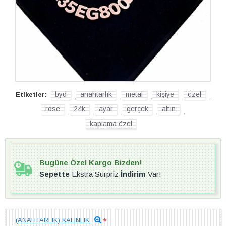
byd
anahtarlık
metal
kişiye
özel
Etiketler:
,
,
,
,
,
rose
24k
ayar
gerçek
altın
,
,
,
,
,
kaplama özel
Bugüne Özel Kargo Bizden!
Sepette
Ekstra Sürpriz
İndirim
Var!
(ANAHTARLIK) KALINLIK