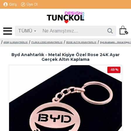
Giriş
Üye Ol
TÜMÜ
ARAÇ & ANAHTARLIK
PLAKA LOGO ANAHTARLIK
ROSE ALTIN ANAHTARLIK
Byd Anahtarlık - Metal Kişiy
Byd Anahtarlık - Metal Kişiye Özel Rose 24K Ayar
Gerçek Altın Kaplama
-69 %