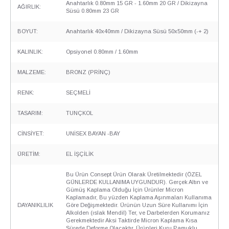
Anahtarlık 0.80mm 15 GR - 1.60mm 20 GR / Dikizayna
AĞIRLIK:
Süsü 0.80mm 23 GR
BOYUT:
Anahtarlık 40x40mm / Dikizayna Süsü 50x50mm (-+ 2)
KALINLIK:
Opsiyonel 0.80mm / 1.60mm
MALZEME:
BRONZ (PRİNÇ)
RENK:
SEÇMELİ
TASARIM:
TUNÇKOL
CİNSİYET:
UNİSEX BAYAN -BAY
ÜRETİM:
EL İŞÇİLİK
Bu Ürün Consept Ürün Olarak Üretilmektedir (ÖZEL
GÜNLERDE KULLANIMA UYGUNDUR). Gerçek Altın ve
Gümüş Kaplama Olduğu İçin Ürünler Micron
Kaplamadır, Bu yüzden Kaplama Aşınmaları Kullanıma
DAYANIKLILIK
Göre Değişmektedir. Ürünün Uzun Süre Kullanımı İçin
Alkolden (ıslak Mendil) Ter, ve Darbelerden Korumanız
Gerekmektedir Aksi Taktirde Micron Kaplama Kısa
Sürede Deforme Olacaktır. Ürünleri Kuru Pamuklu