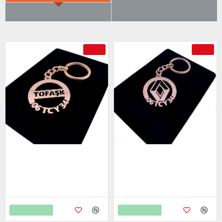
ÇOK SATILANLAR
AYRICA SATIN ALDI
-69 %
-69 %
Tofaş Anahtarlık - Metal Kişiye
Renault Anahtarlık - Metal
Özel Rose 24K Ayar Gerçek
Kişiye Özel Rose 24K Ayar
Altın Kaplama
Gerçek Altın Kaplama
799,00
799,00
2.598,00
2.598,00
Sepete Ekle
Sepete Ekle