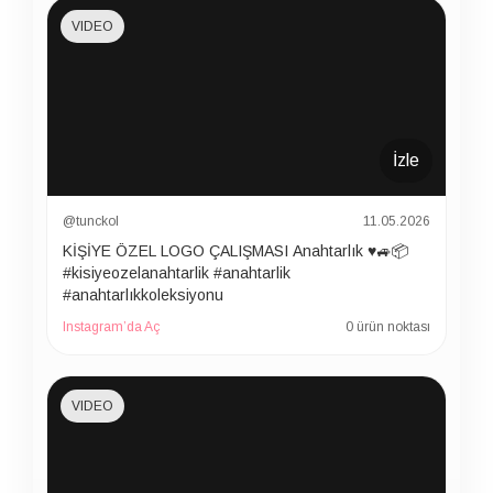
VIDEO
İzle
@tunckol
11.05.2026
KİŞİYE ÖZEL LOGO ÇALIŞMASI Anahtarlık ♥️🚙📦
#kisiyeozelanahtarlik #anahtarlik
#anahtarlıkkoleksiyonu
Instagram’da Aç
0 ürün noktası
VIDEO