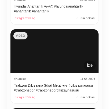
Hyundai Anahtarlık ♥️🚙📦 #hyundaianahtarlik
#anahtarlik #anahtarlık
Instagram’da Aç
0 ürün noktası
VIDEO
İzle
@tunckol
11.05.2026
Trabzon Dikizayna Süsü Metal ♥️🚙 #dikizaynasusu
#trabzonspor #trapzonspordikizaynasusu
Instagram’da Aç
0 ürün noktası