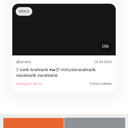
VIDEO
İzle
@tunckol
29.04.2026
2 İsimli Anahtarlık ♥️🚙📦 #chrysleranahtarlik
#anahtarlik #anahtarlık
Instagram’da Aç
0 ürün noktası
İLGILI ÜRÜNER
SON BAKTIKLARIN