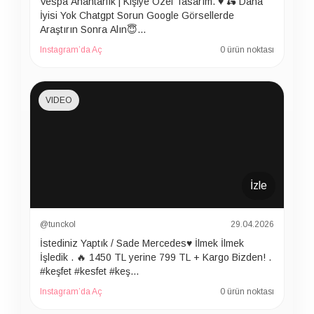
Vespa Anahtarlık | Kişiye Özel Tasarım. ♥️ 🛵 Daha
İyisi Yok Chatgpt Sorun Google Görsellerde
Araştırın Sonra Alın😇…
Instagram’da Aç
0 ürün noktası
VIDEO
İzle
@tunckol
29.04.2026
İstediniz Yaptık / Sade Mercedes♥️ İlmek İlmek
İşledik . 🔥 1450 TL yerine 799 TL + Kargo Bizden! .
#keşfet #kesfet #keş…
Instagram’da Aç
0 ürün noktası