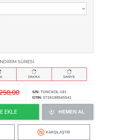
İNDİRİM SÜRESİ
ok
DAKİKA
SANİYE
.250,00
S/N:
TUNCKOL-191
GTIN:
0726199545541
E EKLE
HEMEN AL
KARŞILAŞTIR