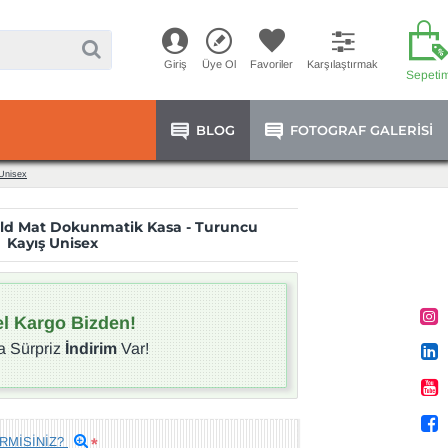
Giriş
Üye Ol
Favoriler
Karşılaştırmak
Sepeti
BLOG
FOTOGRAF GALERISI
Unisex
old Mat Dokunmatik Kasa - Turuncu
Kayış Unisex
l Kargo Bizden!
a Sürpriz
İndirim
Var!
RMİSİNİZ?