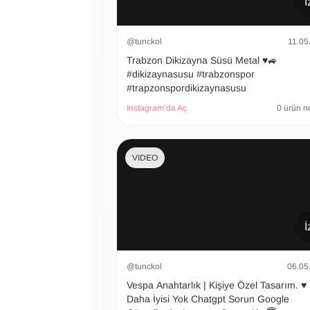
İ
@tunckol
11.05
Trabzon Dikizayna Süsü Metal ♥️🚙
#dikizaynasusu #trabzonspor
#trapzonspordikizaynasusu
Instagram’da Aç
0 ürün n
VIDEO
İ
@tunckol
06.05
Vespa Anahtarlık | Kişiye Özel Tasarım. ♥️
Daha İyisi Yok Chatgpt Sorun Google