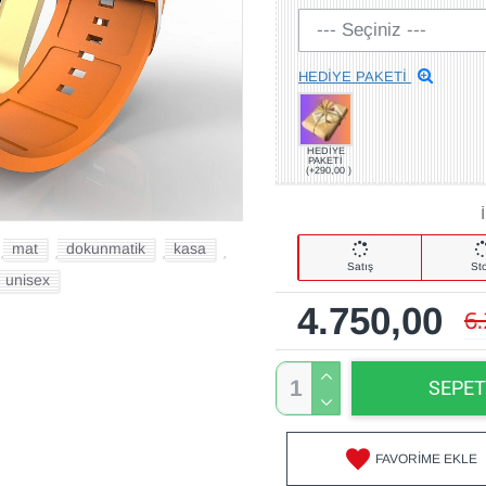
HEDİYE PAKETİ
HEDİYE
PAKETİ
(+290,00 )
mat
dokunmatik
kasa
,
,
,
,
Satış
St
unisex
4.750,00
6
SEPET
FAVORIME EKLE