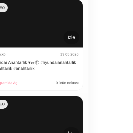
DEO
İzle
ckol
13.05.2026
 Anahtarlık ♥️🚙📦 #hyundaianahtarlik
htarlik #anahtarlık
gram’da Aç
0 ürün noktası
DEO