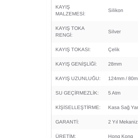
KAYIŞ
Silikon
MALZEMESİ:
KAYIŞ TOKA
Silver
RENGİ:
KAYIŞ TOKASI:
Çelik
KAYIŞ GENİŞLİĞİ:
28mm
KAYIŞ UZUNLUĞU:
124mm / 80
SU GEÇİRMEZLİK:
5 Atm
KİŞİSELLEŞTİRME:
Kasa Sağ Ya
GARANTİ:
2 Yıl Mekani
ÜRETİM:
Hong Kong