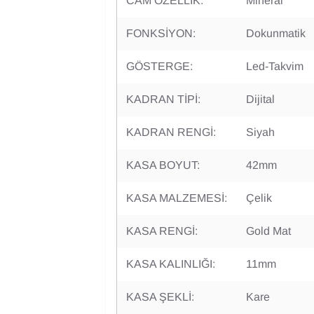
CAM ÖZELLİK:
Mineral
FONKSİYON:
Dokunmatik
GÖSTERGE:
Led-Takvim
KADRAN TİPİ:
Dijital
KADRAN RENGİ:
Siyah
KASA BOYUT:
42mm
KASA MALZEMESİ:
Çelik
KASA RENGİ:
Gold Mat
KASA KALINLIĞI:
11mm
KASA ŞEKLİ:
Kare