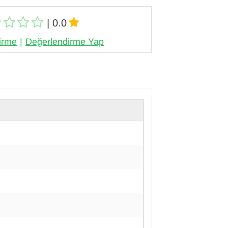
| 0.0
irme
|
Değerlendirme Yap