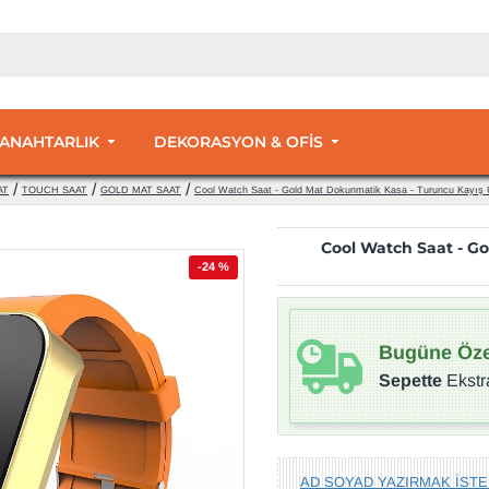
 ANAHTARLIK
DEKORASYON & OFİS
AT
TOUCH SAAT
GOLD MAT SAAT
Cool Watch Saat - Gold Mat Dokunmatik Kasa - Turuncu Kayış 
Cool Watch Saat - G
-24 %
Bugüne Öze
Sepette
Ekstr
AD SOYAD YAZIRMAK İSTE