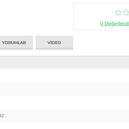
0 Değerlend
YORUMLAR
VIDEO
32