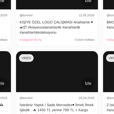
zle
İzle
.2026
@tunckol
11.05.2026
@tun
KİŞİYE ÖZEL LOGO ÇALIŞMASI Anahtarlık ♥️
BMC Ana
🚙📦 #kisiyeozelanahtarlik #anahtarlik
#ana
#anahtarlıkkoleksiyonu
oktası
Instagram’da Aç
0 ürün noktası
Insta
VIDEO
VI
zle
İzle
.2026
@tunckol
29.04.2026
@tun
 🛵
İstediniz Yaptık / Sade Mercedes♥️ İlmek İlmek
2 İsimli
İşledik . 🔥 1450 TL yerine 799 TL + Kargo
#ana