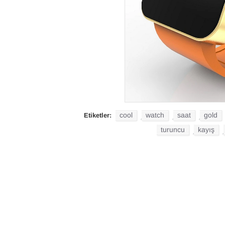
cool
watch
saat
gold
Etiketler:
,
,
,
turuncu
kayış
,
,