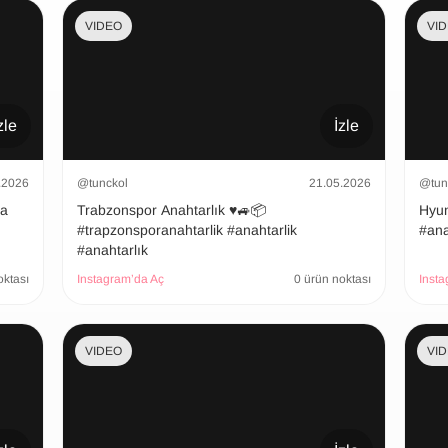
VIDEO
VI
zle
İzle
.2026
@tunckol
21.05.2026
@tun
şa
Trabzonspor Anahtarlık ♥️🚙📦
Hyundai
#trapzonsporanahtarlik #anahtarlik
#ana
#anahtarlık
oktası
Instagram’da Aç
0 ürün noktası
Insta
VIDEO
VI