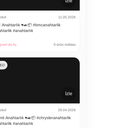
İzle
ckol
11.05.2026
htarlık ♥️🚙📦 #bmcanahtarlik
htarlik #anahtarlık
gram’da Aç
0 ürün noktası
DEO
İzle
ckol
29.04.2026
 Anahtarlık ♥️🚙📦 #chrysleranahtarlik
htarlik #anahtarlık