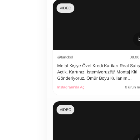
VIDEO
İ
@tunckol
08.06
Metal Kişiye Özel Kredi Kartları Real Satı
Açtik. Kartınızı İstemiyoruz!🚨 Montaj Kiti
Gönderiyoruz. Ömür Boyu Kullanım…
Instagram’da Aç
0 ürün n
VIDEO