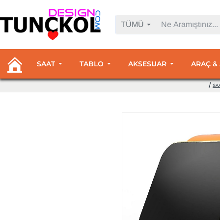
TÜMÜ
SAAT
TABLO
AKSESUAR
ARAÇ &
SA