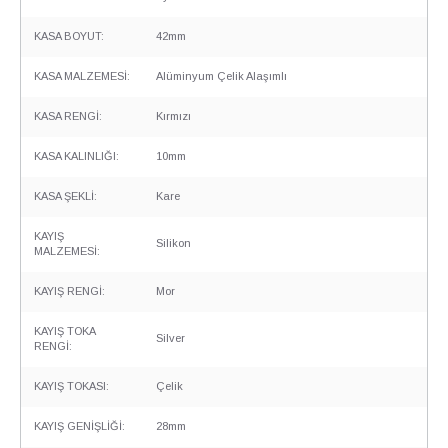
KASA BOYUT:
42mm
KASA MALZEMESİ:
Alüminyum Çelik Alaşımlı
KASA RENGİ:
Kırmızı
KASA KALINLIĞI:
10mm
KASA ŞEKLİ:
Kare
KAYIŞ
Silikon
MALZEMESİ:
KAYIŞ RENGİ:
Mor
KAYIŞ TOKA
Silver
RENGİ:
KAYIŞ TOKASI:
Çelik
KAYIŞ GENİŞLİĞİ:
28mm