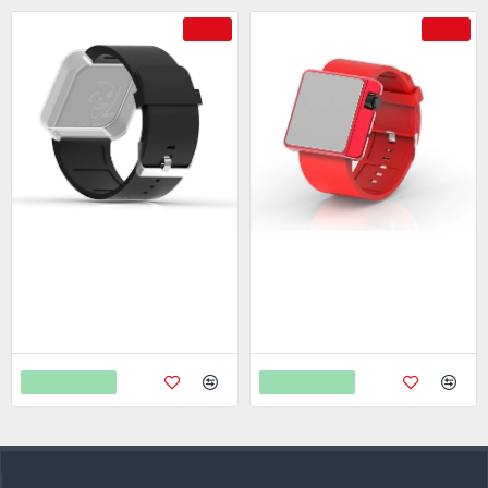
-50 %
-77 %
Cool Watch Saat - Orjinal Kayış
Cool Watch Saat - Kırmızı
Edition - Kırmızı Kayış Unisex
399,00
798,00
1.250,00
5.450,00
Sepete Ekle
Sepete Ekle