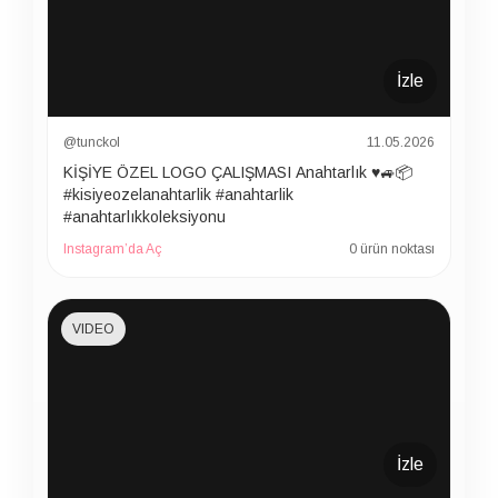
İzle
@tunckol
11.05.2026
KİŞİYE ÖZEL LOGO ÇALIŞMASI Anahtarlık ♥️🚙📦
#kisiyeozelanahtarlik #anahtarlik
#anahtarlıkkoleksiyonu
Instagram’da Aç
0 ürün noktası
VIDEO
İzle