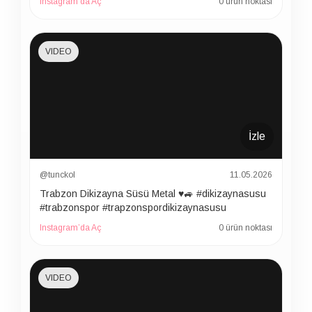
Instagram’da Aç
0 ürün noktası
VIDEO
İzle
@tunckol
11.05.2026
Trabzon Dikizayna Süsü Metal ♥️🚙 #dikizaynasusu
#trabzonspor #trapzonspordikizaynasusu
Instagram’da Aç
0 ürün noktası
VIDEO