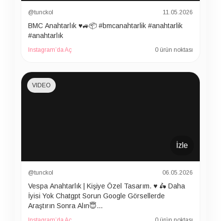
@tunckol
11.05.2026
BMC Anahtarlık ♥️🚙📦 #bmcanahtarlik #anahtarlik
#anahtarlık
Instagram’da Aç
0 ürün noktası
VIDEO
İzle
@tunckol
06.05.2026
Vespa Anahtarlık | Kişiye Özel Tasarım. ♥️ 🛵 Daha
İyisi Yok Chatgpt Sorun Google Görsellerde
Araştırın Sonra Alın😇…
Instagram’da Aç
0 ürün noktası