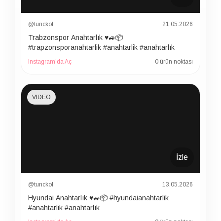
@tunckol
21.05.2026
Trabzonspor Anahtarlık ♥️🚙📦
#trapzonsporanahtarlik #anahtarlik #anahtarlık
Instagram’da Aç
0 ürün noktası
VIDEO
İzle
@tunckol
13.05.2026
Hyundai Anahtarlık ♥️🚙📦 #hyundaianahtarlik
#anahtarlik #anahtarlık