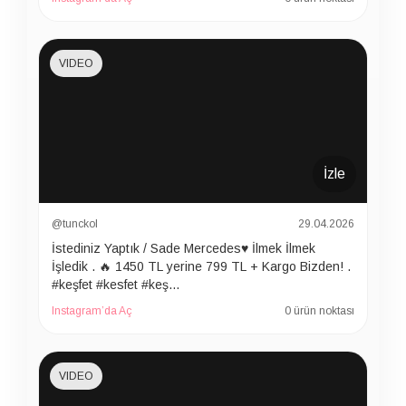
VIDEO
İzle
@tunckol
29.04.2026
İstediniz Yaptık / Sade Mercedes♥️ İlmek İlmek
İşledik . 🔥 1450 TL yerine 799 TL + Kargo Bizden! .
#keşfet #kesfet #keş…
Instagram’da Aç
0 ürün noktası
VIDEO