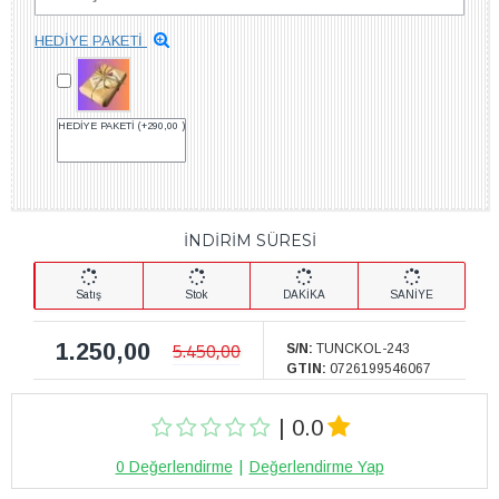
HEDİYE PAKETİ
HEDİYE PAKETİ
(+290,00 )
İNDİRİM SÜRESİ
Satış
Stok
DAKİKA
SANİYE
1.250,00
5.450,00
S/N:
TUNCKOL-243
GTIN:
0726199546067
| 0.0
0 Değerlendirme
|
Değerlendirme Yap