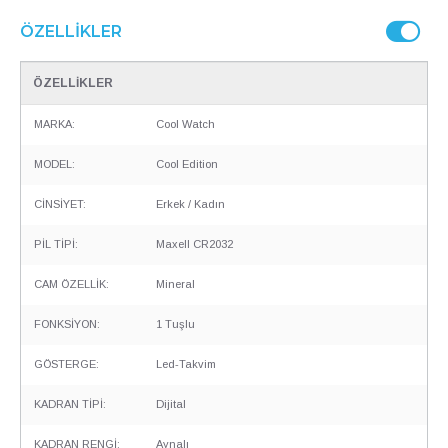
ÖZELLIKLER
ÖZELLİKLER
MARKA:
Cool Watch
MODEL:
Cool Edition
CİNSİYET:
Erkek / Kadın
PİL TİPİ:
Maxell CR2032
CAM ÖZELLİK:
Mineral
FONKSİYON:
1 Tuşlu
GÖSTERGE:
Led-Takvim
KADRAN TİPİ:
Dijital
KADRAN RENGİ:
Aynalı