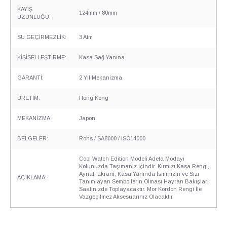
KAYIŞ
124mm / 80mm
UZUNLUĞU:
SU GEÇİRMEZLİK:
3 Atm
KİŞİSELLEŞTİRME:
Kasa Sağ Yanına
GARANTİ:
2 Yıl Mekanizma
ÜRETİM:
Hong Kong
MEKANİZMA:
Japon
BELGELER:
Rohs / SA8000 / ISO14000
Cool Watch Edition Modeli Adeta Modayı
Kolunuzda Taşımanız İçindir. Kırmızı Kasa Rengi,
Aynalı Ekranı, Kasa Yanında İsminizin ve Sizi
AÇIKLAMA:
Tanımlayan Sembollerin Olması Hayran Bakışları
Saatinizde Toplayacaktır. Mor Kordon Rengi İle
Vazgeçilmez Aksesuarınız Olacaktır.