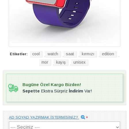
cool
watch
saat
kırmızı
edition
Etiketler:
,
,
,
,
,
mor
kayış
unisex
,
,
Bugüne Özel Kargo Bizden!
Sepette
Ekstra Sürpriz
İndirim
Var!
AD SOYAD YAZIRMAK İSTERMİSİNİZ?