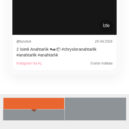
İzle
@tunckol
29.04.2026
2 İsimli Anahtarlık ♥️🚙📦 #chrysleranahtarlik
#anahtarlik #anahtarlık
Instagram’da Aç
0 ürün noktası
İLGILI ÜRÜNER
SON BAKTIKLARIN
ÇOK SATILANLAR
AYRICA SATIN ALDI