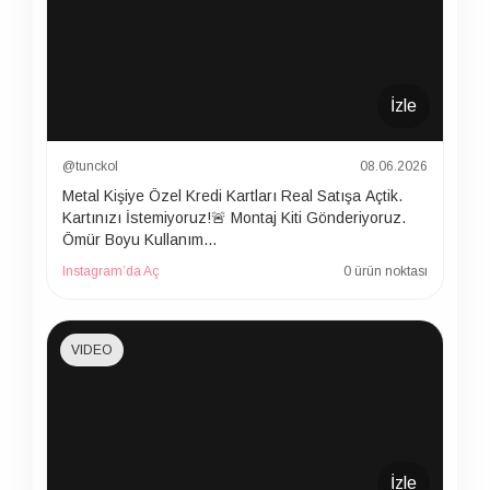
İzle
@tunckol
08.06.2026
Metal Kişiye Özel Kredi Kartları Real Satışa Açtik.
Kartınızı İstemiyoruz!🚨 Montaj Kiti Gönderiyoruz.
Ömür Boyu Kullanım…
Instagram’da Aç
0 ürün noktası
VIDEO
İzle