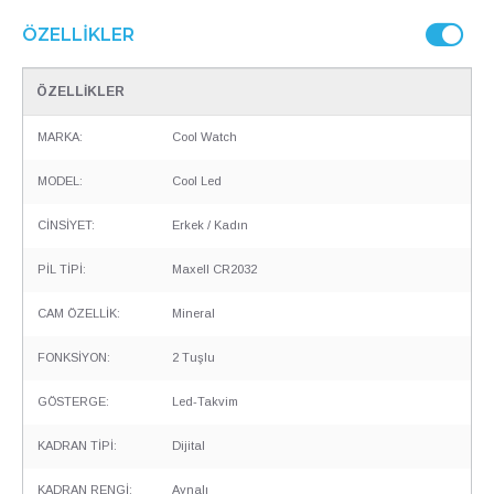
ÖZELLIKLER
ÖZELLİKLER
MARKA:
Cool Watch
MODEL:
Cool Led
CİNSİYET:
Erkek / Kadın
PİL TİPİ:
Maxell CR2032
CAM ÖZELLİK:
Mineral
FONKSİYON:
2 Tuşlu
GÖSTERGE:
Led-Takvim
KADRAN TİPİ:
Dijital
KADRAN RENGİ:
Aynalı