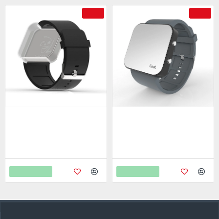
-50 %
-46 %
Cool Watch Saat - Orjinal Kayış
Cool Watch Saat - Siyah Led
Kasa - Gri Kayış Unisex
399,00
798,00
995,00
1.850,00
Sepete Ekle
Sepete Ekle