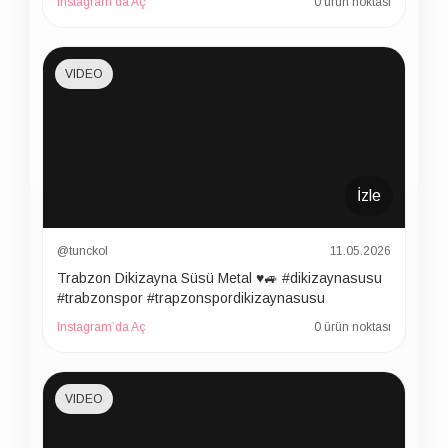
Instagram’da Aç
0 ürün noktası
VIDEO
İzle
@tunckol
11.05.2026
Trabzon Dikizayna Süsü Metal ♥️🚙 #dikizaynasusu
#trabzonspor #trapzonspordikizaynasusu
Instagram’da Aç
0 ürün noktası
VIDEO