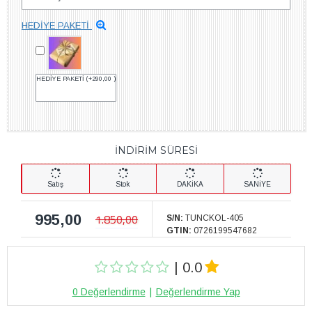
HEDİYE PAKETİ
HEDİYE PAKETİ
(+290,00 )
İNDİRİM SÜRESİ
Satış
Stok
DAKİKA
SANİYE
995,00
1.850,00
S/N:
TUNCKOL-405
GTIN:
0726199547682
| 0.0
0 Değerlendirme
|
Değerlendirme Yap