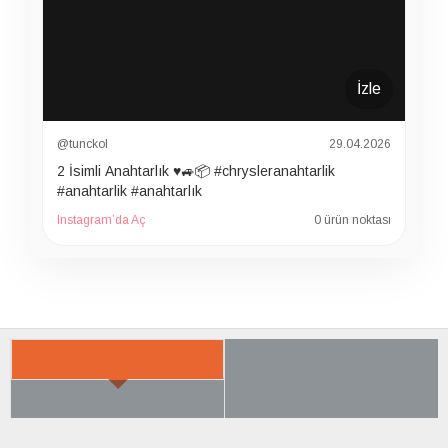
İzle
@tunckol
29.04.2026
2 İsimli Anahtarlık ♥️🚙📦 #chrysleranahtarlik
#anahtarlik #anahtarlık
Instagram’da Aç
0 ürün noktası
İLGILI ÜRÜNER
SON BAKTIKLARIN
ÇOK SATILANLAR
AYRICA SATIN ALDI