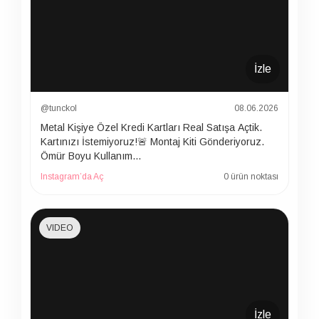
İzle
@tunckol
08.06.2026
Metal Kişiye Özel Kredi Kartları Real Satışa Açtik.
Kartınızı İstemiyoruz!🚨 Montaj Kiti Gönderiyoruz.
Ömür Boyu Kullanım…
Instagram’da Aç
0 ürün noktası
VIDEO
İzle