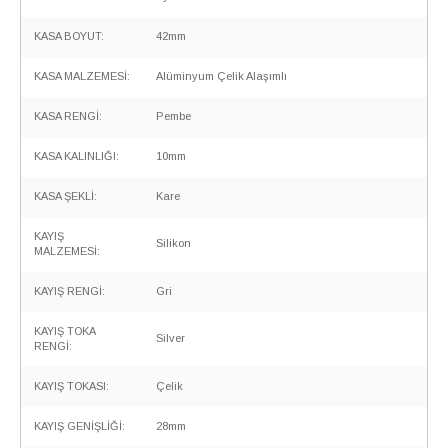
KASA BOYUT:
42mm
KASA MALZEMESİ:
Alüminyum Çelik Alaşımlı
KASA RENGİ:
Pembe
KASA KALINLIĞI:
10mm
KASA ŞEKLİ:
Kare
KAYIŞ
Silikon
MALZEMESİ:
KAYIŞ RENGİ:
Gri
KAYIŞ TOKA
Silver
RENGİ:
KAYIŞ TOKASI:
Çelik
KAYIŞ GENİŞLİĞİ:
28mm