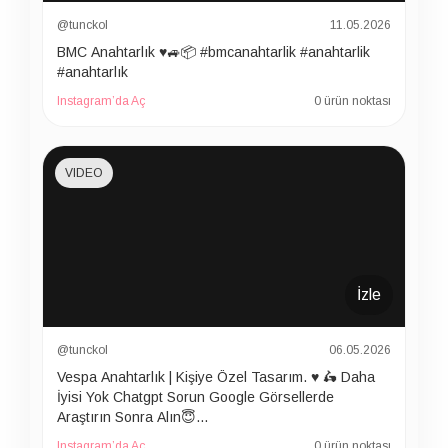
@tunckol
11.05.2026
BMC Anahtarlık ♥️🚙📦 #bmcanahtarlik #anahtarlik
#anahtarlık
Instagram’da Aç
0 ürün noktası
VIDEO
İzle
@tunckol
06.05.2026
Vespa Anahtarlık | Kişiye Özel Tasarım. ♥️ 🛵 Daha
İyisi Yok Chatgpt Sorun Google Görsellerde
Araştırın Sonra Alın😇…
Instagram’da Aç
0 ürün noktası