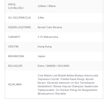
KAYIŞ
124mm / 80mm
UZUNLUĞU:
SU GEÇİRMEZLİK:
3 Atm
KİŞİSELLEŞTİRME:
Aynalı Cam Ekrana
GARANTİ:
2 Yıl Mekanizma
ÜRETİM:
Hong Kong
MEKANİZMA:
Japon
BELGELER:
Rohs / SA8000 / ISO14000
Cool Watch Led Modeli Adeta Modayı Kolunuzda
Taşımanız İçindir. Pembe Kasa Rengi, Aynalı
Ekranı, Ekranda İsminizin ve Sizi Tanımlayan
AÇIKLAMA:
Sembollerin Olması Hayran Bakışları Saatinizde
Toplayacaktır. Gri Kordon Rengi İle Vazgeçilmez
Aksesuarınız Olacaktır.