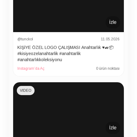
İzle
@tunckol
11.05.2026
KİŞİYE ÖZEL LOGO ÇALIŞMASI Anahtarlık ♥️🚙📦
#kisiyeozelanahtarlik #anahtarlik
#anahtarlıkkoleksiyonu
Instagram’da Aç
0 ürün noktası
VIDEO
İzle