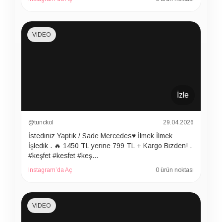
VIDEO
İzle
@tunckol
29.04.2026
İstediniz Yaptık / Sade Mercedes♥️ İlmek İlmek
İşledik . 🔥 1450 TL yerine 799 TL + Kargo Bizden! .
#keşfet #kesfet #keş…
Instagram’da Aç
0 ürün noktası
VIDEO