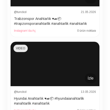
@tunckol
21.05.2026
Trabzonspor Anahtarlık ♥️🚙📦
#trapzonsporanahtarlik #anahtarlik #anahtarlık
Instagram’da Aç
0 ürün noktası
VIDEO
İzle
@tunckol
13.05.2026
Hyundai Anahtarlık ♥️🚙📦 #hyundaianahtarlik
#anahtarlik #anahtarlık