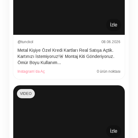
İzle
@tunckol
08.06.2026
Metal Kişiye Özel Kredi Kartları Real Satışa Açtik.
Kartınızı İstemiyoruz!🚨 Montaj Kiti Gönderiyoruz.
Ömür Boyu Kullanım…
Instagram’da Aç
0 ürün noktası
VIDEO
İzle