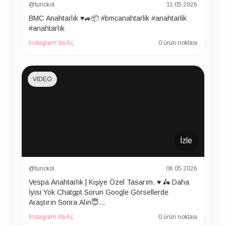
@tunckol
11.05.2026
BMC Anahtarlık ♥️🚙📦 #bmcanahtarlik #anahtarlik
#anahtarlık
Instagram’da Aç
0 ürün noktası
VIDEO
İzle
@tunckol
06.05.2026
Vespa Anahtarlık | Kişiye Özel Tasarım. ♥️ 🛵 Daha
İyisi Yok Chatgpt Sorun Google Görsellerde
Araştırın Sonra Alın😇…
Instagram’da Aç
0 ürün noktası