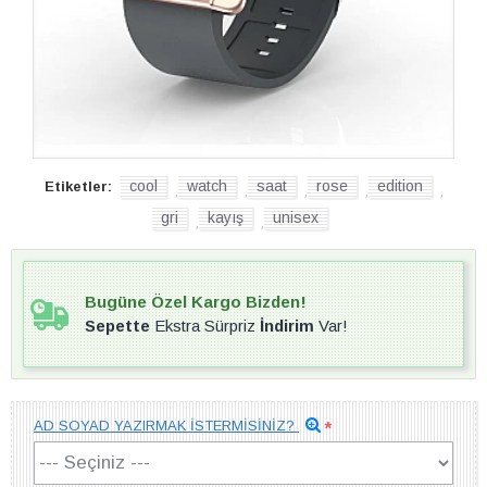
cool
watch
saat
rose
edition
Etiketler:
,
,
,
,
,
gri
kayış
unisex
,
,
Bugüne Özel Kargo Bizden!
Sepette
Ekstra Sürpriz
İndirim
Var!
AD SOYAD YAZIRMAK İSTERMİSİNİZ?