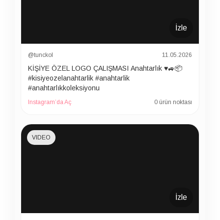
İzle
@tunckol
11.05.2026
KİŞİYE ÖZEL LOGO ÇALIŞMASI Anahtarlık ♥️🚙📦
#kisiyeozelanahtarlik #anahtarlik
#anahtarlıkkoleksiyonu
Instagram’da Aç
0 ürün noktası
VIDEO
İzle