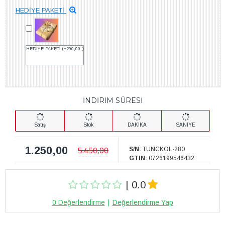
HEDİYE PAKETİ
HEDİYE PAKETİ
(+290,00 )
İNDİRİM SÜRESİ
Satış
Stok
DAKİKA
SANİYE
1.250,00
5.450,00
S/N:
TUNCKOL-280
GTIN:
0726199546432
| 0.0
0 Değerlendirme
|
Değerlendirme Yap