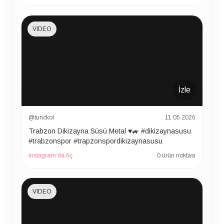
VIDEO
İzle
@tunckol
11.05.2026
Trabzon Dikizayna Süsü Metal ♥️🚙 #dikizaynasusu
#trabzonspor #trapzonspordikizaynasusu
Instagram’da Aç
0 ürün noktası
VIDEO