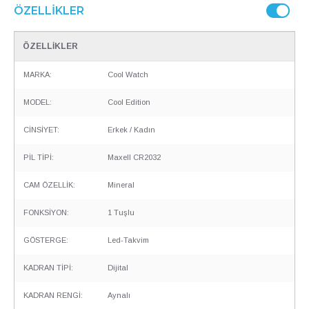
ÖZELLIKLER
ÖZELLİKLER
MARKA:
Cool Watch
MODEL:
Cool Edition
CİNSİYET:
Erkek / Kadın
PİL TİPİ:
Maxell CR2032
CAM ÖZELLİK:
Mineral
FONKSİYON:
1 Tuşlu
GÖSTERGE:
Led-Takvim
KADRAN TİPİ:
Dijital
KADRAN RENGİ:
Aynalı