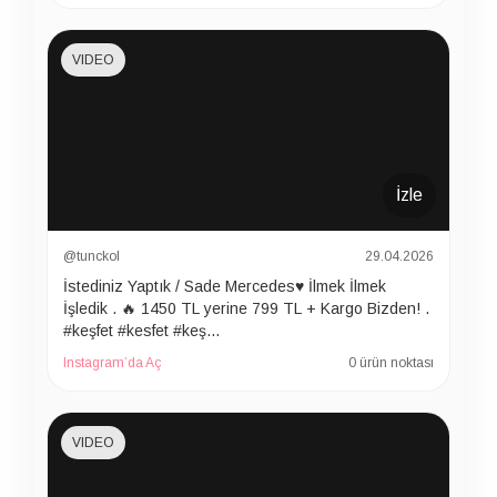
VIDEO
İzle
@tunckol
29.04.2026
İstediniz Yaptık / Sade Mercedes♥️ İlmek İlmek
İşledik . 🔥 1450 TL yerine 799 TL + Kargo Bizden! .
#keşfet #kesfet #keş…
Instagram’da Aç
0 ürün noktası
VIDEO