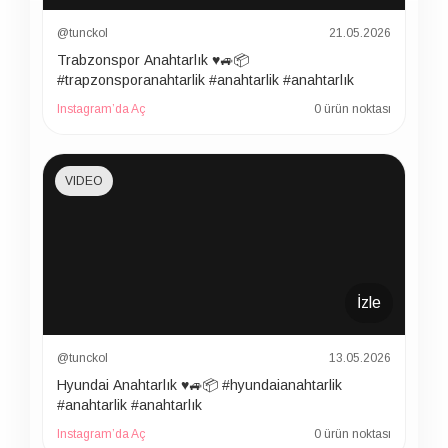
@tunckol
21.05.2026
Trabzonspor Anahtarlık ♥️🚙📦
#trapzonsporanahtarlik #anahtarlik #anahtarlık
Instagram’da Aç
0 ürün noktası
VIDEO
İzle
@tunckol
13.05.2026
Hyundai Anahtarlık ♥️🚙📦 #hyundaianahtarlik
#anahtarlik #anahtarlık
Instagram’da Aç
0 ürün noktası