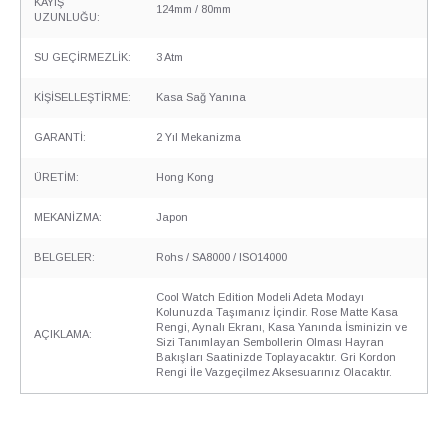
KAYIŞ
124mm / 80mm
UZUNLUĞU:
SU GEÇİRMEZLİK:
3 Atm
KİŞİSELLEŞTİRME:
Kasa Sağ Yanına
GARANTİ:
2 Yıl Mekanizma
ÜRETİM:
Hong Kong
MEKANİZMA:
Japon
BELGELER:
Rohs / SA8000 / ISO14000
Cool Watch Edition Modeli Adeta Modayı
Kolunuzda Taşımanız İçindir. Rose Matte Kasa
Rengi, Aynalı Ekranı, Kasa Yanında İsminizin ve
AÇIKLAMA:
Sizi Tanımlayan Sembollerin Olması Hayran
Bakışları Saatinizde Toplayacaktır. Gri Kordon
Rengi İle Vazgeçilmez Aksesuarınız Olacaktır.