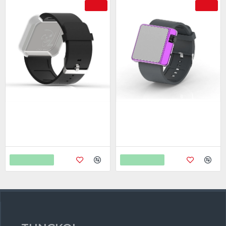
-50 %
-77 %
Cool Watch Saat - Orjinal Kayış
Cool Watch Saat - Mor Edition -
Gri Kayış Unisex
399,00
798,00
1.250,00
5.450,00
Sepete Ekle
Sepete Ekle