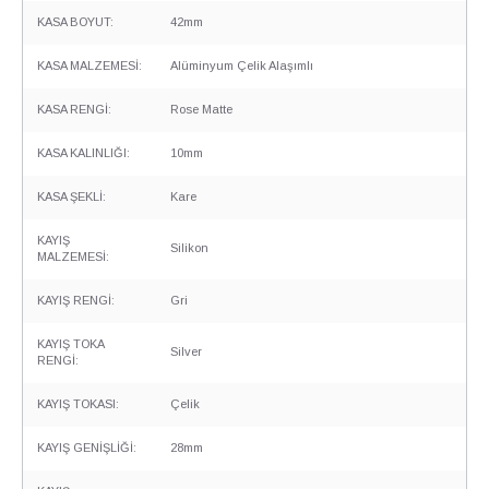
KASA BOYUT:
42mm
KASA MALZEMESİ:
Alüminyum Çelik Alaşımlı
KASA RENGİ:
Rose Matte
KASA KALINLIĞI:
10mm
KASA ŞEKLİ:
Kare
KAYIŞ
Silikon
MALZEMESİ:
KAYIŞ RENGİ:
Gri
KAYIŞ TOKA
Silver
RENGİ:
KAYIŞ TOKASI:
Çelik
KAYIŞ GENİŞLİĞİ:
28mm