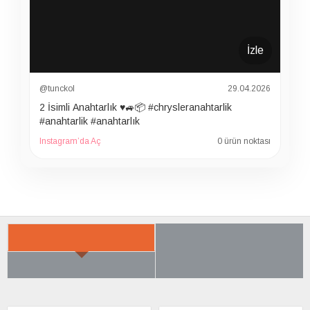
İzle
@tunckol
29.04.2026
2 İsimli Anahtarlık ♥️🚙📦 #chrysleranahtarlik
#anahtarlik #anahtarlık
Instagram’da Aç
0 ürün noktası
İLGILI ÜRÜNER
SON BAKTIKLARIN
ÇOK SATILANLAR
AYRICA SATIN ALDI