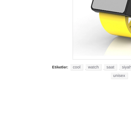
cool
watch
saat
siya
Etiketler:
,
,
,
unisex