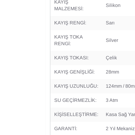
KAYIŞ
Silikon
MALZEMESİ:
KAYIŞ RENGİ:
Sarı
KAYIŞ TOKA
Silver
RENGİ:
KAYIŞ TOKASI:
Çelik
KAYIŞ GENİŞLİĞİ:
28mm
KAYIŞ UZUNLUĞU:
124mm / 80
SU GEÇİRMEZLİK:
3 Atm
KİŞİSELLEŞTİRME:
Kasa Sağ Ya
GARANTİ:
2 Yıl Mekani