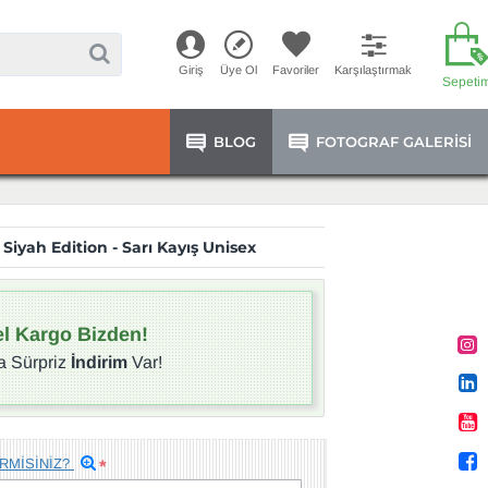
Giriş
Üye Ol
Favoriler
Karşılaştırmak
Sepeti
BLOG
FOTOGRAF GALERISI
Siyah Edition - Sarı Kayış Unisex
l Kargo Bizden!
a Sürpriz
İndirim
Var!
RMİSİNİZ?