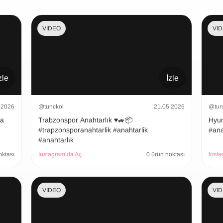
VIDEO
VI
zle
İzle
.2026
@tunckol
21.05.2026
@tun
şa
Trabzonspor Anahtarlık ♥️🚙📦
Hyundai
#trapzonsporanahtarlik #anahtarlik
#ana
#anahtarlık
oktası
Instagram’da Aç
0 ürün noktası
Insta
VIDEO
VI