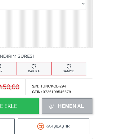
İNDİRİM SÜRESİ
ok
DAKİKA
SANİYE
.450,00
S/N:
TUNCKOL-294
GTIN:
0726199546579
E EKLE
HEMEN AL
KARŞILAŞTIR