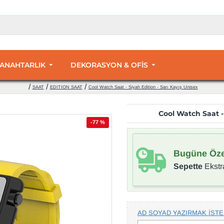
 ANAHTARLIK
DEKORASYON & OFİS
SAAT
EDITION SAAT
Cool Watch Saat - Siyah Edition - Sarı Kayış Unisex
Cool Watch Saat - 
-77 %
Bugüne Öze
Sepette
Ekstr
AD SOYAD YAZIRMAK İSTE