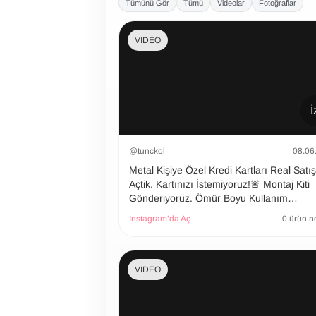
Tümünü Gör
Tümü
Videolar
Fotoğraflar
VIDEO
İ
@tunckol
08.06
Metal Kişiye Özel Kredi Kartları Real Satı
Açtik. Kartınızı İstemiyoruz!🚨 Montaj Kiti
Gönderiyoruz. Ömür Boyu Kullanım…
Instagram’da Aç
0 ürün n
VIDEO