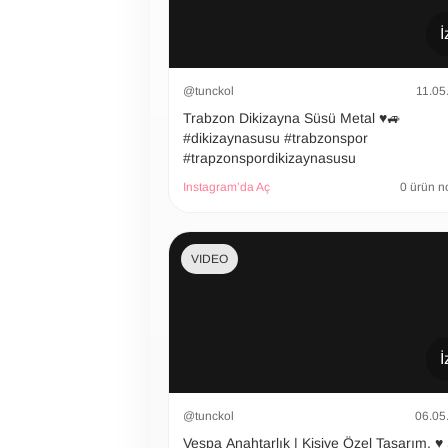
İ
@tunckol
11.05
Trabzon Dikizayna Süsü Metal ♥️🚙
#dikizaynasusu #trabzonspor
#trapzonspordikizaynasusu
Instagram’da Aç
0 ürün n
VIDEO
İ
@tunckol
06.05
Vespa Anahtarlık | Kişiye Özel Tasarım. ♥️