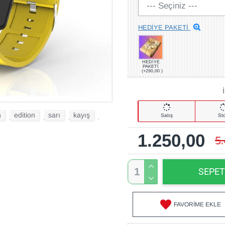
HEDİYE PAKETİ
HEDİYE
PAKETİ
(+290,00 )
h
edition
sarı
kayış
Satış
St
,
,
,
,
1.250,00
5
SEPET
FAVORIME EKLE