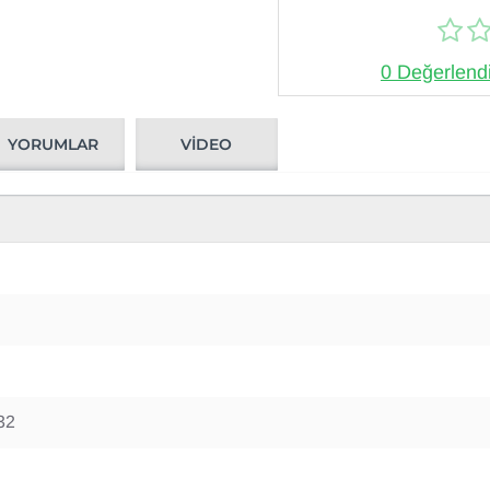
0 Değerlend
YORUMLAR
VIDEO
32