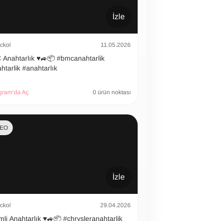
İzle
ckol
11.05.2026
htarlık ♥️🚙📦 #bmcanahtarlik
htarlik #anahtarlık
gram’da Aç
0 ürün noktası
DEO
İzle
ckol
29.04.2026
 Anahtarlık ♥️🚙📦 #chrysleranahtarlik