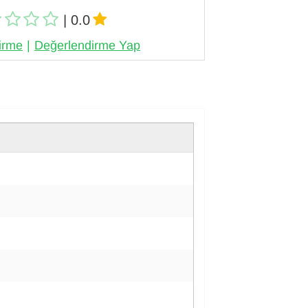
| 0.0
irme
|
Değerlendirme Yap