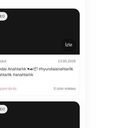
DEO
İzle
ckol
13.05.2026
 Anahtarlık ♥️🚙📦 #hyundaianahtarlik
htarlik #anahtarlık
gram’da Aç
0 ürün noktası
DEO