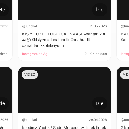
zle
İzle
.2026
@tunckol
11.05.2026
@tun
KİŞİYE ÖZEL LOGO ÇALIŞMASI Anahtarlık ♥️
BMC Ana
🚙📦 #kisiyeozelanahtarlik #anahtarlik
#ana
#anahtarlıkkoleksiyonu
oktası
Instagram’da Aç
0 ürün noktası
Insta
VIDEO
VI
zle
İzle
.2026
@tunckol
29.04.2026
@tun
 🛵
İstediniz Yaptık / Sade Mercedes♥️ İlmek İlmek
2 İsimli