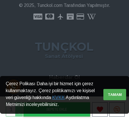
© 2025, Tunckol.com Tarafından Yapılmıştır.
TUNÇKOL
Sanat Atölyesi
Haberdar Ol
Çerez Polikası Daha iyi bir hizmet için çerez
kullanmaktayız. Çerez politikamızı ve kişisel
İndirin ve Avantajlardan
TAMAM
veri güvenliği hakkında
KVKK
Aydınlatma
Metnimizi inceleyebilirsiniz.
GÖNDER
SEPETE EKLE