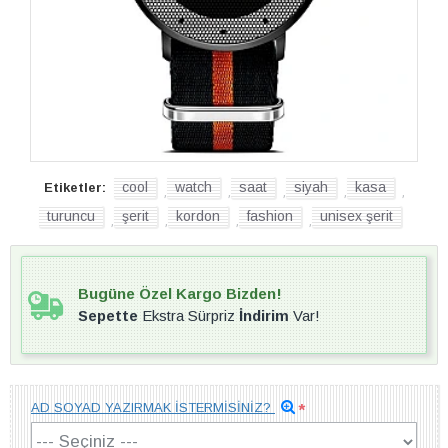
cool
watch
saat
siyah
kasa
Etiketler:
,
,
,
,
,
turuncu
şerit
kordon
fashion
unisex şerit
,
,
,
,
Bugüne Özel Kargo Bizden!
Sepette
Ekstra Sürpriz
İndirim
Var!
AD SOYAD YAZIRMAK İSTERMİSİNİZ?