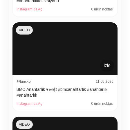
#anahtarlıkkoleksiyonu
Instagram’da Aç
0 ürün noktası
VIDEO
İzle
@tunckol
11.05.2026
BMC Anahtarlık ♥️🚙📦 #bmcanahtarlik #anahtarlik
#anahtarlık
Instagram’da Aç
0 ürün noktası
VIDEO