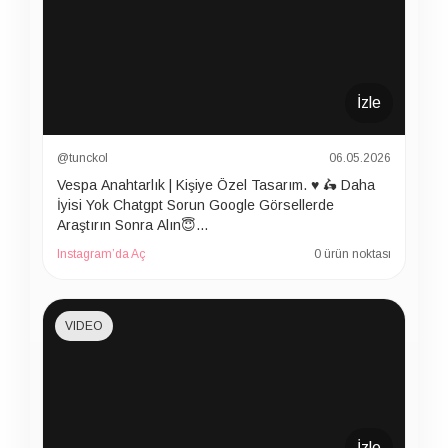
İzle
@tunckol
06.05.2026
Vespa Anahtarlık | Kişiye Özel Tasarım. ♥️ 🛵 Daha
İyisi Yok Chatgpt Sorun Google Görsellerde
Araştırın Sonra Alın😇…
Instagram’da Aç
0 ürün noktası
VIDEO
İzle