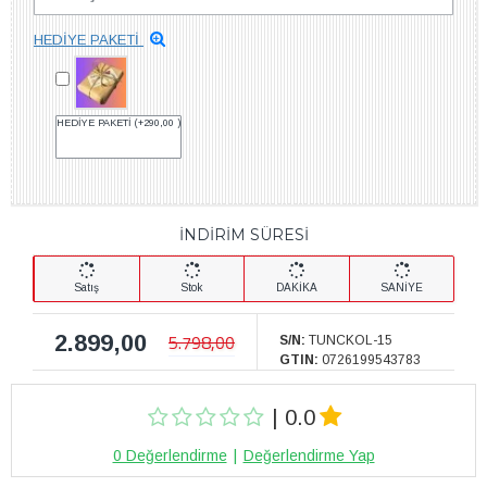
HEDİYE PAKETİ
HEDİYE PAKETİ
(+290,00 )
İNDİRİM SÜRESİ
Satış
Stok
DAKİKA
SANİYE
2.899,00
5.798,00
S/N:
TUNCKOL-15
GTIN:
0726199543783
| 0.0
0 Değerlendirme
|
Değerlendirme Yap