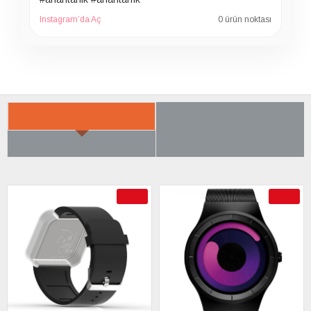
Instagram’da Aç
0 ürün noktası
İLGILI ÜRÜNER
SON BAKTIKLARIN
ÇOK SATILANLAR
AYRICA SATIN ALDI
-50 %
-43 %