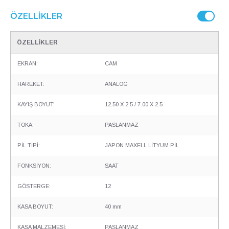
ÖZELLIKLER
ÖZELLİKLER
EKRAN:
CAM
HAREKET:
ANALOG
KAYIŞ BOYUT:
12.50 X 2.5 / 7.00 X 2.5
TOKA:
PASLANMAZ
PİL TİPİ:
JAPON MAXELL LİTYUM PİL
FONKSİYON:
SAAT
GÖSTERGE:
12
KASA BOYUT:
40 mm
KASA MALZEMESİ:
PASLANMAZ