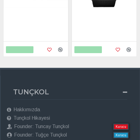
Cool Watch Saat - Orjinal Kayış
Cool Watch Saat - Siyah Mat
Kasa - Siyah Kordon CooL
399,00
798,00
Galaxy S Mor Ekran Unisex
4.245,00
7.398,00
Sepete Ekle
Sepete Ekle
TUNÇKOL
Hakkımızda
Tunçkol Hikayesi
Founder: Tuncay Tunçkol
Kurucu
Founder: Tuğçe Tunçkol
Kurucu