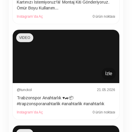
Kartınızı İstemiyoruz!🚨 Montaj Kiti Gönderiyoruz.
Ömür Boyu Kullanım…
Instagram’da Aç
0 ürün noktası
VIDEO
İzle
@tunckol
21.05.2026
Trabzonspor Anahtarlık ♥️🚙📦
#trapzonsporanahtarlik #anahtarlik #anahtarlık
Instagram’da Aç
0 ürün noktası