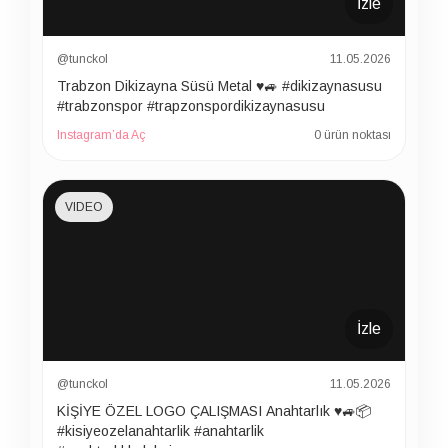
İzle
@tunckol
11.05.2026
Trabzon Dikizayna Süsü Metal ♥️🚙 #dikizaynasusu
#trabzonspor #trapzonspordikizaynasusu
Instagram’da Aç
0 ürün noktası
VIDEO
İzle
@tunckol
11.05.2026
KİŞİYE ÖZEL LOGO ÇALIŞMASI Anahtarlık ♥️🚙📦
#kisiyeozelanahtarlik #anahtarlik