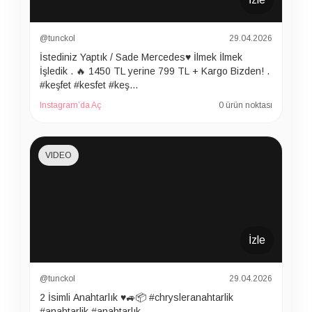
@tunckol
29.04.2026
İstediniz Yaptık / Sade Mercedes♥️ İlmek İlmek
İşledik . 🔥 1450 TL yerine 799 TL + Kargo Bizden! .
#keşfet #kesfet #keş…
Instagram’da Aç
0 ürün noktası
VIDEO
İzle
@tunckol
29.04.2026
2 İsimli Anahtarlık ♥️🚙📦 #chrysleranahtarlik
#anahtarlik #anahtarlık