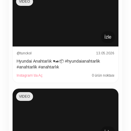
VIDEO
İzle
@tunckol
13.05.2026
Hyundai Anahtarlık ♥️🚙📦 #hyundaianahtarlik
#anahtarlik #anahtarlık
Instagram’da Aç
0 ürün noktası
VIDEO