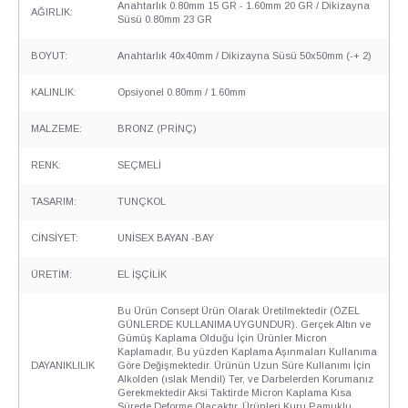
Anahtarlık 0.80mm 15 GR - 1.60mm 20 GR / Dikizayna
AĞIRLIK:
Süsü 0.80mm 23 GR
BOYUT:
Anahtarlık 40x40mm / Dikizayna Süsü 50x50mm (-+ 2)
KALINLIK:
Opsiyonel 0.80mm / 1.60mm
MALZEME:
BRONZ (PRİNÇ)
RENK:
SEÇMELİ
TASARIM:
TUNÇKOL
CİNSİYET:
UNİSEX BAYAN -BAY
ÜRETİM:
EL İŞÇİLİK
Bu Ürün Consept Ürün Olarak Üretilmektedir (ÖZEL
GÜNLERDE KULLANIMA UYGUNDUR). Gerçek Altın ve
Gümüş Kaplama Olduğu İçin Ürünler Micron
Kaplamadır, Bu yüzden Kaplama Aşınmaları Kullanıma
DAYANIKLILIK
Göre Değişmektedir. Ürünün Uzun Süre Kullanımı İçin
Alkolden (ıslak Mendil) Ter, ve Darbelerden Korumanız
Gerekmektedir Aksi Taktirde Micron Kaplama Kısa
Sürede Deforme Olacaktır. Ürünleri Kuru Pamuklu