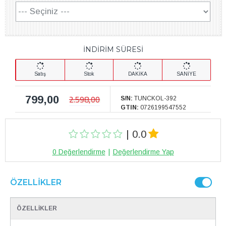
İNDİRİM SÜRESİ
Satış
Stok
DAKİKA
SANİYE
799,00
2.598,00
S/N:
TUNCKOL-392
GTIN:
0726199547552
| 0.0
0 Değerlendirme
|
Değerlendirme Yap
ÖZELLIKLER
ÖZELLİKLER