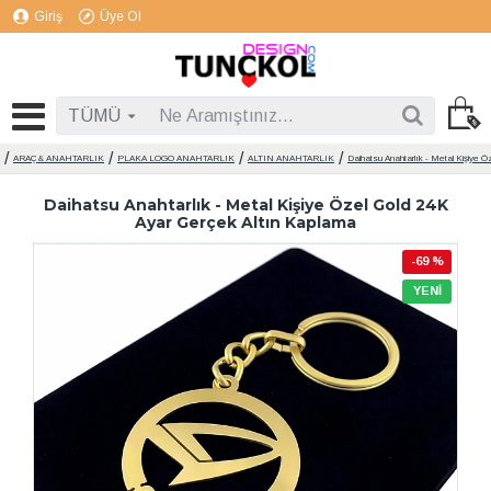
Giriş
Üye Ol
TÜMÜ
ARAÇ & ANAHTARLIK
PLAKA LOGO ANAHTARLIK
ALTIN ANAHTARLIK
Daihatsu Anahtarlık - Metal Kişiye Ö
Daihatsu Anahtarlık - Metal Kişiye Özel Gold 24K
Ayar Gerçek Altın Kaplama
-69 %
YENI