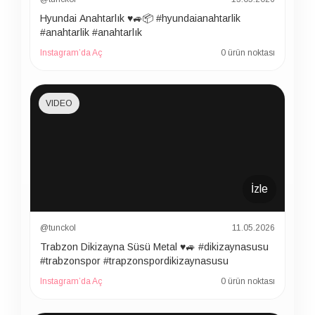
Hyundai Anahtarlık ♥️🚙📦 #hyundaianahtarlik
#anahtarlik #anahtarlık
Instagram’da Aç
0 ürün noktası
VIDEO
İzle
@tunckol
11.05.2026
Trabzon Dikizayna Süsü Metal ♥️🚙 #dikizaynasusu
#trabzonspor #trapzonspordikizaynasusu
Instagram’da Aç
0 ürün noktası