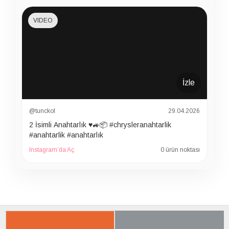
VIDEO
İzle
@tunckol
29.04.2026
2 İsimli Anahtarlık ♥️🚙📦 #chrysleranahtarlik
#anahtarlik #anahtarlık
Instagram’da Aç
0 ürün noktası
İLGILI ÜRÜNER
SON BAKTIKLARIN