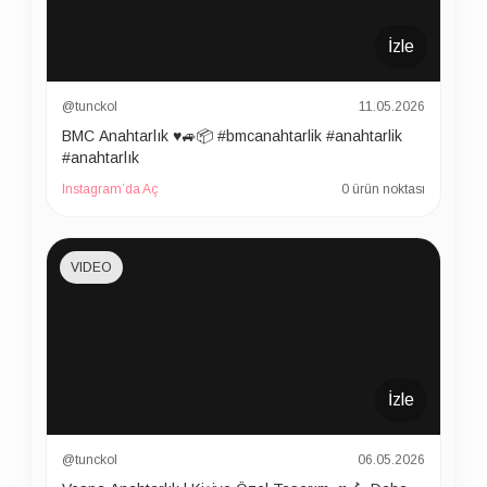
İzle
@tunckol
11.05.2026
BMC Anahtarlık ♥️🚙📦 #bmcanahtarlik #anahtarlik
#anahtarlık
Instagram’da Aç
0 ürün noktası
VIDEO
İzle
@tunckol
06.05.2026