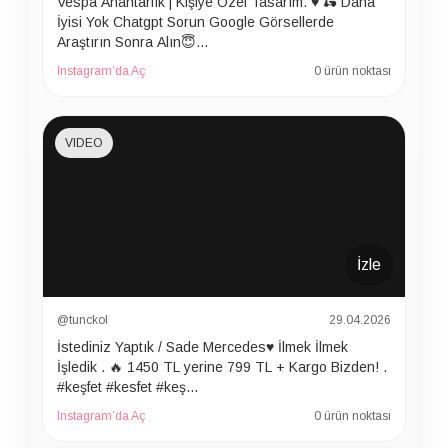
Vespa Anahtarlık | Kişiye Özel Tasarım. ♥️ 🛵 Daha
İyisi Yok Chatgpt Sorun Google Görsellerde
Araştırın Sonra Alın😇…
Instagram’da Aç
0 ürün noktası
VIDEO
İzle
@tunckol
29.04.2026
İstediniz Yaptık / Sade Mercedes♥️ İlmek İlmek
İşledik . 🔥 1450 TL yerine 799 TL + Kargo Bizden! .
#keşfet #kesfet #keş…
Instagram’da Aç
0 ürün noktası