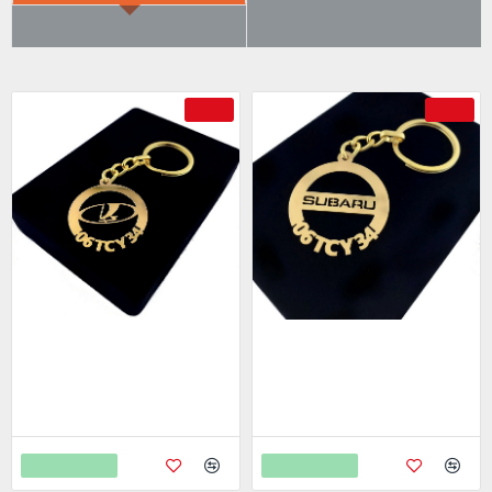
ÇOK SATILANLAR
AYRICA SATIN ALDI
-69 %
-69 %
Lada Anahtarlık - Metal Kişiye
Subaru Anahtarlık - Metal
Özel Gold 24K Ayar Gerçek
Kişiye Özel Gold 24K Ayar
Altın Kaplama
Gerçek Altın Kaplama
799,00
799,00
2.598,00
2.598,00
Sepete Ekle
Sepete Ekle