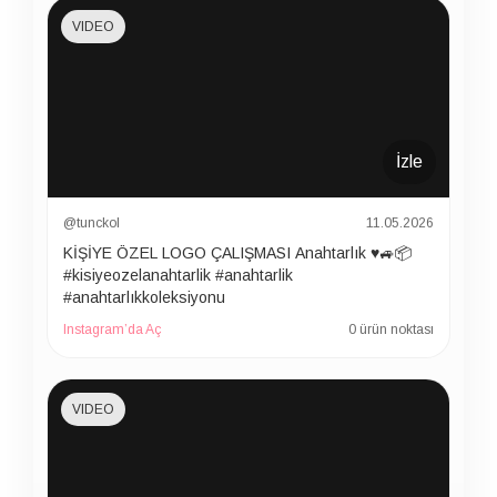
VIDEO
İzle
@tunckol
11.05.2026
KİŞİYE ÖZEL LOGO ÇALIŞMASI Anahtarlık ♥️🚙📦
#kisiyeozelanahtarlik #anahtarlik
#anahtarlıkkoleksiyonu
Instagram’da Aç
0 ürün noktası
VIDEO