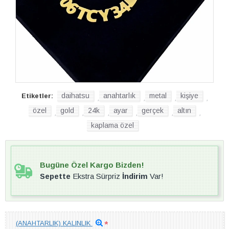
daihatsu
anahtarlık
metal
kişiye
Etiketler:
,
,
,
,
özel
gold
24k
ayar
gerçek
altın
,
,
,
,
,
,
kaplama özel
Bugüne Özel Kargo Bizden!
Sepette
Ekstra Sürpriz
İndirim
Var!
(ANAHTARLIK) KALINLIK