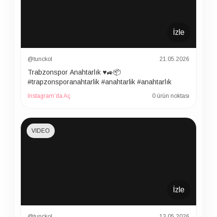
İzle
@tunckol
21.05.2026
Trabzonspor Anahtarlık ♥️🚙📦
#trapzonsporanahtarlik #anahtarlik #anahtarlık
Instagram’da Aç
0 ürün noktası
VIDEO
İzle
@tunckol
13.05.2026