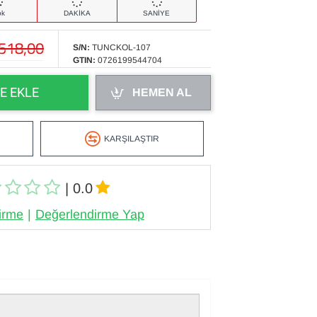
ok
DAKİKA
SANİYE
.518,00
S/N:
TUNCKOL-107
GTIN:
0726199544704
E EKLE
HEMEN AL
KARŞILAŞTIR
| 0.0
irme
|
Değerlendirme Yap