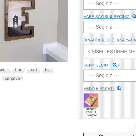
HARF SAYISINI SEÇİNİZ
(ANAHTARLIK) PLAKA YADA
RENK SEÇİMİ
simli
her
harf
bir
,
,
,
,
çerçeve
,
HEDİYE PAKETİ
HEDİYE
PAKETİ
(+190,00 )