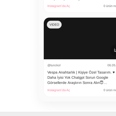
Instagram’da Aç
0 ürün n
VIDEO
İ
@tunckol
06.05
Vespa Anahtarlık | Kişiye Özel Tasarım. ♥️
Daha İyisi Yok Chatgpt Sorun Google
Görsellerde Araştırın Sonra Alın😇…
Instagram’da Aç
0 ürün n