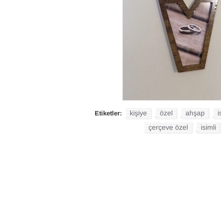
kişiye
özel
ahşap
i
Etiketler:
,
,
,
çerçeve özel
isimli
,