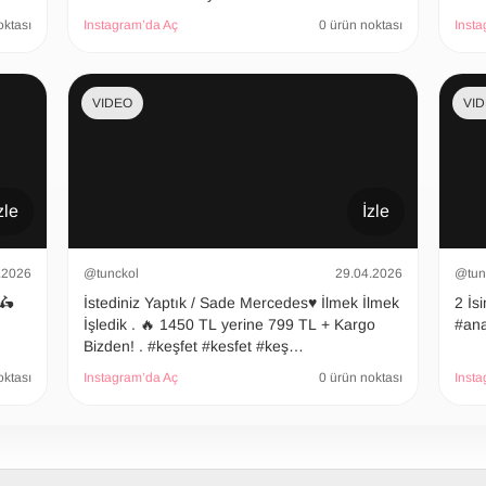
oktası
Instagram’da Aç
0 ürün noktası
Insta
VIDEO
VI
zle
İzle
.2026
@tunckol
29.04.2026
@tun
 🛵
İstediniz Yaptık / Sade Mercedes♥️ İlmek İlmek
2 İsimli
İşledik . 🔥 1450 TL yerine 799 TL + Kargo
#ana
Bizden! . #keşfet #kesfet #keş…
oktası
Instagram’da Aç
0 ürün noktası
Insta