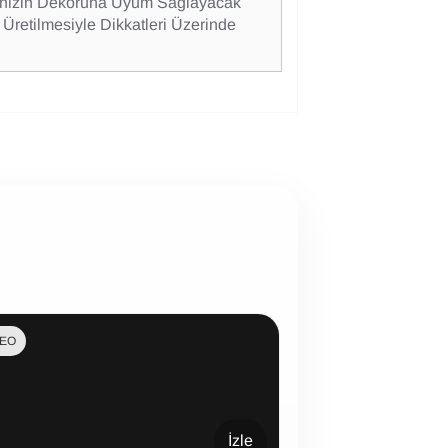
isinizin Dekoruna Uyum Sağlayacak
l Üretilmesiyle Dikkatleri Üzerinde
DEO
İzle