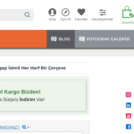
Giriş
Üye Ol
Favoriler
Karşılaştırmak
Sepeti
BLOG
FOTOGRAF GALERISI
şap İsimli Her Harf Bir Çerçeve
l Kargo Bizden!
a Sürpriz
İndirim
Var!
RMİSİNİZ?