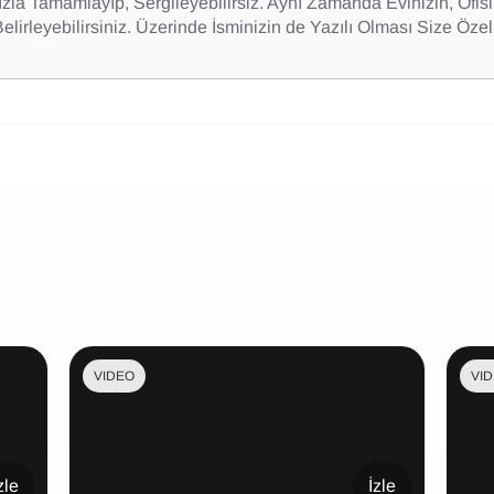
ızla Tamamlayıp, Sergileyebilirsiz. Aynı Zamanda Evinizin, Of
Belirleyebilirsiniz. Üzerinde İsminizin de Yazılı Olması Size Öze
VIDEO
VI
zle
İzle