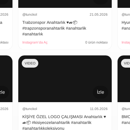
.2026
@tunckol
21.05.2026
@tun
şa
Trabzonspor Anahtarlık ♥️🚙📦
Hyundai
#trapzonsporanahtarlik #anahtarlik
#ana
#anahtarlık
oktası
Instagram’da Aç
0 ürün noktası
Insta
VIDEO
VI
zle
İzle
.2026
@tunckol
11.05.2026
@tun
KİŞİYE ÖZEL LOGO ÇALIŞMASI Anahtarlık ♥️
BMC Ana
🚙📦 #kisiyeozelanahtarlik #anahtarlik
#ana
#anahtarlıkkoleksiyonu