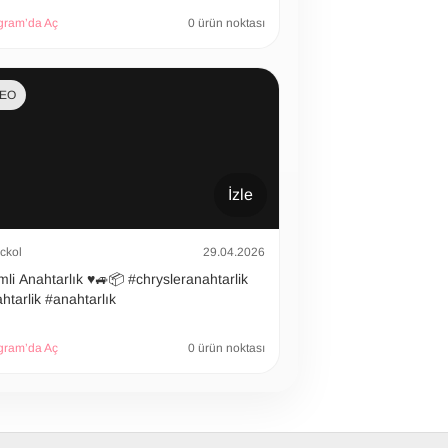
gram’da Aç
0 ürün noktası
DEO
İzle
ckol
29.04.2026
 Anahtarlık ♥️🚙📦 #chrysleranahtarlik
htarlik #anahtarlık
gram’da Aç
0 ürün noktası