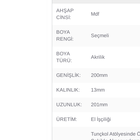
AHŞAP
Mdf
CİNSİ:
BOYA
Seçmeli
RENGİ:
BOYA
Akrilik
TÜRÜ:
GENİŞLİK:
200mm
KALINLIK:
13mm
UZUNLUK:
201mm
ÜRETİM:
El İşçiliği
Tunçkol Atölyesinde Öz