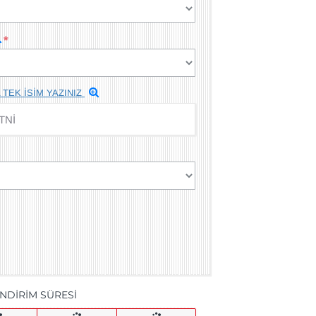
 TEK İSİM YAZINIZ
İNDİRİM SÜRESİ