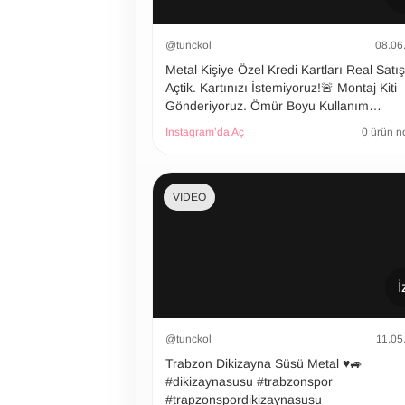
@tunckol
08.06
Metal Kişiye Özel Kredi Kartları Real Satı
Açtik. Kartınızı İstemiyoruz!🚨 Montaj Kiti
Gönderiyoruz. Ömür Boyu Kullanım…
Instagram’da Aç
0 ürün n
VIDEO
İ
@tunckol
11.05
Trabzon Dikizayna Süsü Metal ♥️🚙
#dikizaynasusu #trabzonspor
#trapzonspordikizaynasusu