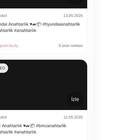
ckol
13.05.2026
 Anahtarlık ♥️🚙📦 #hyundaianahtarlik
htarlik #anahtarlık
gram’da Aç
0 ürün noktası
DEO
İzle
ckol
11.05.2026
htarlık ♥️🚙📦 #bmcanahtarlik
htarlik #anahtarlık