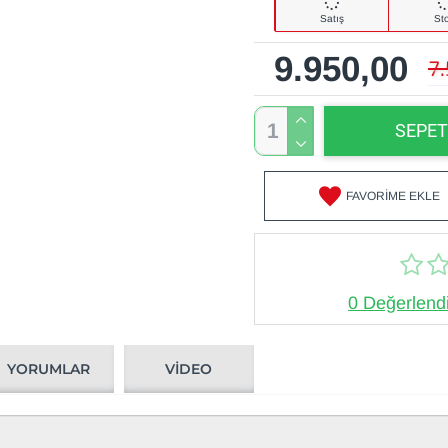
Satış
St
9.950,00
7
SEPET
FAVORIME EKLE
0 Değerlend
YORUMLAR
VIDEO