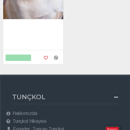
Kişiye Özel - Ahşap Kemik
Modelli Köpek Tasma Kimlik
Madolyonu
1.550,00
2.598,00
Sepete Ekle
TUNÇKOL
Hakkımızda
Tunçkol Hikayesi
Founder: Tuncay Tunçkol
Kurucu