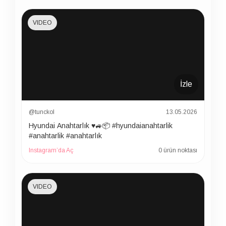
VIDEO
İzle
@tunckol
13.05.2026
Hyundai Anahtarlık ♥️🚙📦 #hyundaianahtarlik
#anahtarlik #anahtarlık
Instagram’da Aç
0 ürün noktası
VIDEO