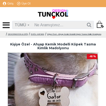
Giriş
Üye Ol
TÜMÜ
DEKORASYON & OFİS
EVCİL HAYVAN
Kişiye Özel - Ahşap Kemik Modelli Köpek Tasma Kimlik Madolyonu
Kişiye Özel - Ahşap Kemik Modelli Köpek Tasma
Kimlik Madolyonu
-40 %