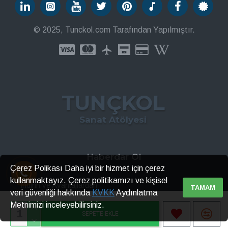
© 2025, Tunckol.com Tarafından Yapılmıştır.
TUNÇKOL
Sanat Atölyesi
Haberdar Ol
Çerez Polikası Daha iyi bir hizmet için çerez
kullanmaktayız. Çerez politikamızı ve kişisel
İndirin ve Avantajlardan
TAMAM
veri güvenliği hakkında
KVKK
Aydınlatma
Metnimizi inceleyebilirsiniz.
GÖNDER
SEPETE EKLE