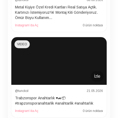
@tunckol
08.06.2026
Metal Kişiye Özel Kredi Kartları Real Satışa Açtik.
Kartınızı İstemiyoruz!🚨 Montaj Kiti Gönderiyoruz.
Ömür Boyu Kullanım…
Instagram’da Aç
0 ürün noktası
VIDEO
İzle
@tunckol
21.05.2026
Trabzonspor Anahtarlık ♥️🚙📦
#trapzonsporanahtarlik #anahtarlik #anahtarlık
Instagram’da Aç
0 ürün noktası