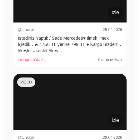
İzle
@tunckol
29.04.2026
İstediniz Yaptık / Sade Mercedes♥️ İlmek İlmek
İşledik . 🔥 1450 TL yerine 799 TL + Kargo Bizden! .
#keşfet #kesfet #keş…
Instagram’da Aç
0 ürün noktası
VIDEO
İzle
@tunckol
29.04.2026