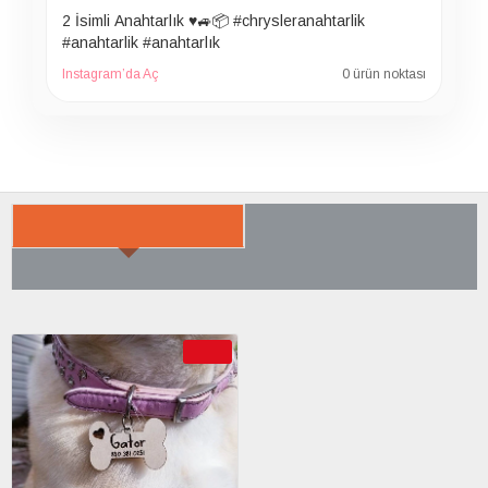
2 İsimli Anahtarlık ♥️🚙📦 #chrysleranahtarlik
#anahtarlik #anahtarlık
Instagram’da Aç
0 ürün noktası
SON BAKTIKLARIN
ÇOK SATILANLAR
AYRICA SATIN ALDI
-40 %