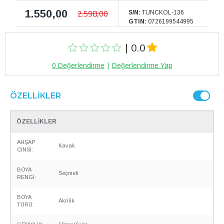
1.550,00
2.598,00
S/N:
TUNCKOL-136
GTIN:
0726199544995
| 0.0
0 Değerlendirme
|
Değerlendirme Yap
ÖZELLIKLER
ÖZELLİKLER
AHŞAP
Kavak
CİNSİ:
BOYA
Seçmeli
RENGİ:
BOYA
Akrilik
TÜRÜ: