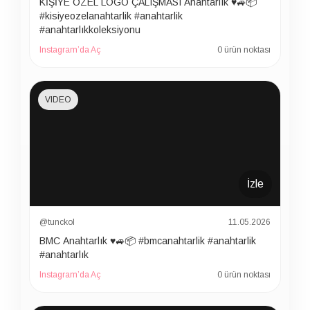
KİŞİYE ÖZEL LOGO ÇALIŞMASI Anahtarlık ♥️🚙📦
#kisiyeozelanahtarlik #anahtarlik
#anahtarlıkkoleksiyonu
Instagram’da Aç
0 ürün noktası
VIDEO
İzle
@tunckol
11.05.2026
BMC Anahtarlık ♥️🚙📦 #bmcanahtarlik #anahtarlik
#anahtarlık
Instagram’da Aç
0 ürün noktası