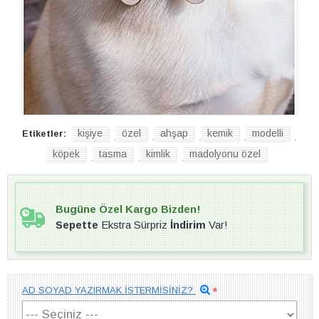
kişiye
özel
ahşap
kemik
modelli
Etiketler:
,
,
,
,
,
köpek
tasma
kimlik
madolyonu özel
,
,
,
Bugüne Özel Kargo Bizden!
Sepette
Ekstra Sürpriz
İndirim
Var!
AD SOYAD YAZIRMAK İSTERMİSİNİZ?