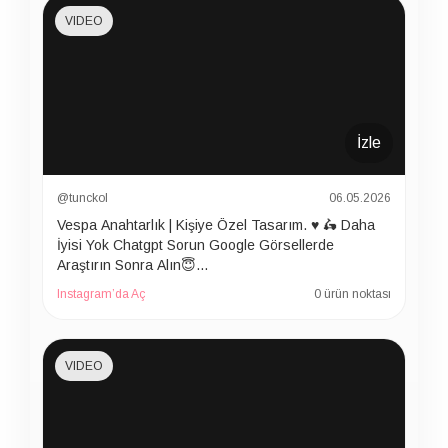
VIDEO
İzle
@tunckol
06.05.2026
Vespa Anahtarlık | Kişiye Özel Tasarım. ♥️ 🛵 Daha
İyisi Yok Chatgpt Sorun Google Görsellerde
Araştırın Sonra Alın😇…
Instagram’da Aç
0 ürün noktası
VIDEO