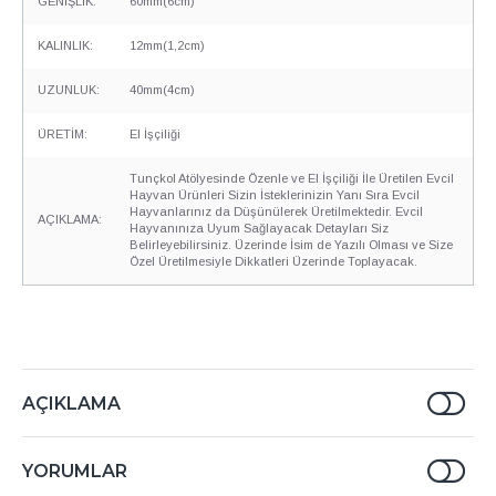
GENİŞLİK:
60mm(6cm)
KALINLIK:
12mm(1,2cm)
UZUNLUK:
40mm(4cm)
ÜRETİM:
El İşçiliği
Tunçkol Atölyesinde Özenle ve El İşçiliği İle Üretilen Evcil
Hayvan Ürünleri Sizin İsteklerinizin Yanı Sıra Evcil
Hayvanlarınız da Düşünülerek Üretilmektedir. Evcil
AÇIKLAMA:
Hayvanınıza Uyum Sağlayacak Detayları Siz
Belirleyebilirsiniz. Üzerinde İsim de Yazılı Olması ve Size
Özel Üretilmesiyle Dikkatleri Üzerinde Toplayacak.
AÇIKLAMA
YORUMLAR