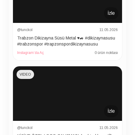
İzle
@tunckol
11.05.2026
Trabzon Dikizayna Süsü Metal ♥️🚙 #dikizaynasusu
#trabzonspor #trapzonspordikizaynasusu
Instagram’da Aç
0 ürün noktası
VIDEO
İzle
@tunckol
11.05.2026