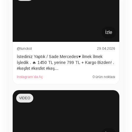
İzle
@tunckol
29.04.2026
İstediniz Yaptık / Sade Mercedes♥️ İlmek İlmek
İşledik . 🔥 1450 TL yerine 799 TL + Kargo Bizden! .
#keşfet #kesfet #keş…
Instagram’da Aç
0 ürün noktası
VIDEO