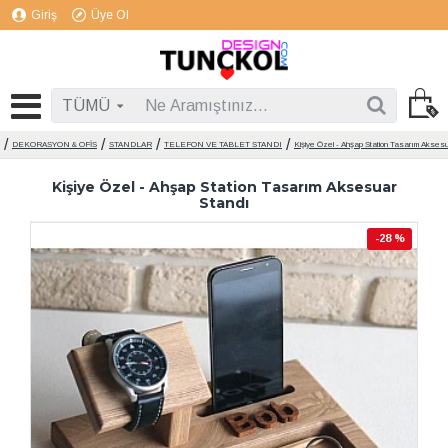
Giriş
Üye Ol
TÜMÜ
DEKORASYON & OFİS
STANDLAR
TELEFON VE TABLET STANDI
Kişiye Özel - Ahşap Station Tasarım Aksesu
Kişiye Özel - Ahşap Station Tasarım Aksesuar
Standı
-28 %