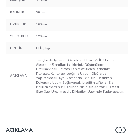
GENİŞLİK:
220mm
KALINLIK:
20mm
UZUNLUK:
160mm
YÜKSEKLİK:
120mm
ÜRETİM:
El İşçiliği
Tunçkol Atölyesinde Özenle ve El İşçiliği İle Üretilen
Aksesuar Standları İstekleriniz Düşünülerek
Üretilmektedir. Telefon Tablet ve Aksesuarlarınızı
Rahatça Kullanabileceğiniz Uygun Ölçülerde
AÇIKLAMA:
Yapılmaktadır. Aynı Zamanda Evinizin, Ofisinizin
Dekoruna Uyum Sağlayacak İstediğiniz Rengi Siz
Belirlemektesiniz. Üzerinde İsminizin de Yazılı Olması
Size Özel Üretilmesiyle Dikkatleri Üzerinde Toplayacaktır.
AÇIKLAMA