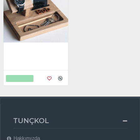
Kişiye Özel - Ahşap Station
Tasarım Aksesuar Standı
4.750,00
6.638,00
Sepete Ekle
TUNÇKOL
Hakkımızda