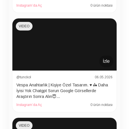
Instagram’da Aç
0 ürün noktası
VIDEO
İzle
@tunckol
06.05.2026
Vespa Anahtarlık | Kişiye Özel Tasarım. ♥️ 🛵 Daha
İyisi Yok Chatgpt Sorun Google Görsellerde
Araştırın Sonra Alın😇…
Instagram’da Aç
0 ürün noktası
VIDEO