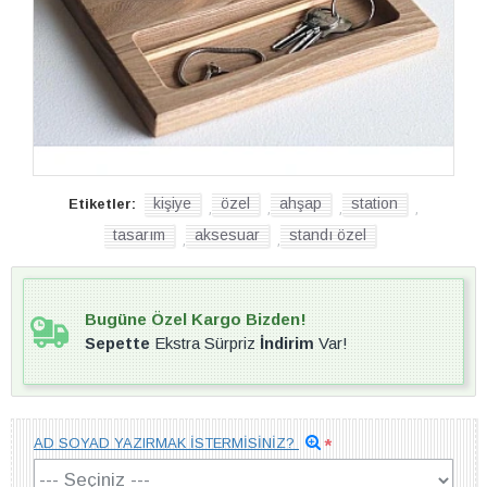
kişiye
özel
ahşap
station
Etiketler:
,
,
,
,
tasarım
aksesuar
standı özel
,
,
Bugüne Özel Kargo Bizden!
Sepette
Ekstra Sürpriz
İndirim
Var!
AD SOYAD YAZIRMAK İSTERMİSİNİZ?