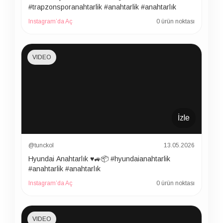
#trapzonsporanahtarlik #anahtarlik #anahtarlık
Instagram’da Aç
0 ürün noktası
VIDEO
İzle
@tunckol
13.05.2026
Hyundai Anahtarlık ♥️🚙📦 #hyundaianahtarlik
#anahtarlik #anahtarlık
Instagram’da Aç
0 ürün noktası
VIDEO