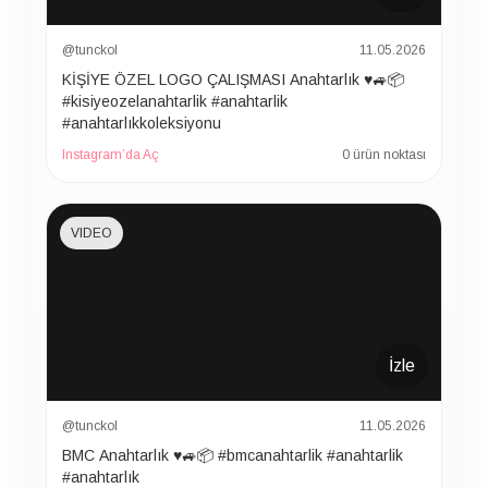
@tunckol
11.05.2026
KİŞİYE ÖZEL LOGO ÇALIŞMASI Anahtarlık ♥️🚙📦
#kisiyeozelanahtarlik #anahtarlik
#anahtarlıkkoleksiyonu
Instagram’da Aç
0 ürün noktası
VIDEO
İzle
@tunckol
11.05.2026
BMC Anahtarlık ♥️🚙📦 #bmcanahtarlik #anahtarlik
#anahtarlık