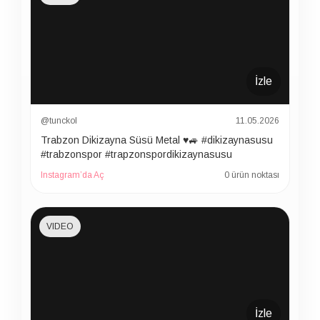
İzle
@tunckol
11.05.2026
Trabzon Dikizayna Süsü Metal ♥️🚙 #dikizaynasusu
#trabzonspor #trapzonspordikizaynasusu
Instagram’da Aç
0 ürün noktası
VIDEO
İzle