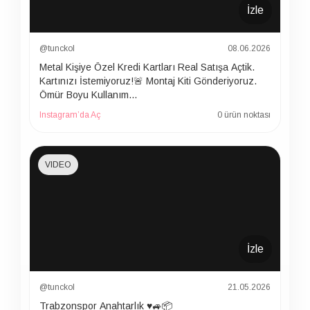
İzle
@tunckol
08.06.2026
Metal Kişiye Özel Kredi Kartları Real Satışa Açtik.
Kartınızı İstemiyoruz!🚨 Montaj Kiti Gönderiyoruz.
Ömür Boyu Kullanım…
Instagram’da Aç
0 ürün noktası
VIDEO
İzle
@tunckol
21.05.2026
Trabzonspor Anahtarlık ♥️🚙📦