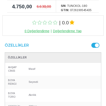
4.750,00
6.638,00
S/N:
TUNCKOL-180
GTIN:
0726199545435
| 0.0
0 Değerlendirme
|
Değerlendirme Yap
ÖZELLIKLER
ÖZELLİKLER
AHŞAP
Masif
CİNSİ:
BOYA
Seçmeli
RENGİ:
BOYA
Akrilik
TÜRÜ: