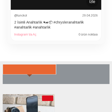
İzle
@tunckol
29.04.2026
2 İsimli Anahtarlık ♥️🚙📦 #chrysleranahtarlik
#anahtarlik #anahtarlık
Instagram’da Aç
0 ürün noktası
SON BAKTIKLARIN
ÇOK SATILANLAR
AYRICA SATIN ALDI
-28 %