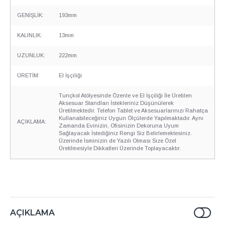
GENİŞLİK:
193mm
KALINLIK:
13mm
UZUNLUK:
222mm
ÜRETİM:
El İşçiliği
Tunçkol Atölyesinde Özenle ve El İşçiliği İle Üretilen
Aksesuar Standları İstekleriniz Düşünülerek
Üretilmektedir. Telefon Tablet ve Aksesuarlarınızı Rahatça
Kullanabileceğiniz Uygun Ölçülerde Yapılmaktadır. Aynı
AÇIKLAMA:
Zamanda Evinizin, Ofisinizin Dekoruna Uyum
Sağlayacak İstediğiniz Rengi Siz Belirlemektesiniz.
Üzerinde İsminizin de Yazılı Olması Size Özel
Üretilmesiyle Dikkatleri Üzerinde Toplayacaktır.
AÇIKLAMA