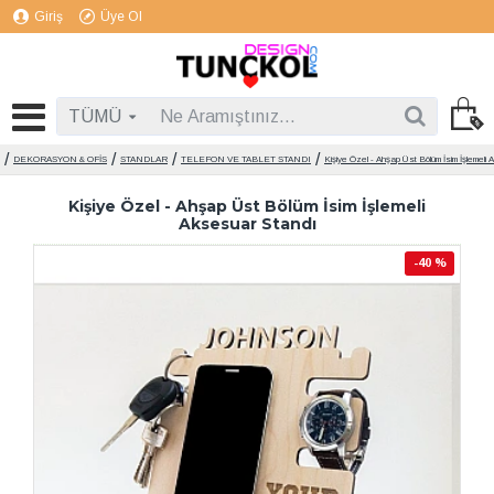
Giriş
Üye Ol
TÜMÜ
DEKORASYON & OFİS
STANDLAR
TELEFON VE TABLET STANDI
Kişiye Özel - Ahşap Üst Bölüm İsim İşlemeli
Kişiye Özel - Ahşap Üst Bölüm İsim İşlemeli
Aksesuar Standı
-40 %