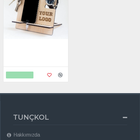
Kişiye Özel - Ahşap Üst Bölüm
İsim İşlemeli Aksesuar Standı
4.450,00
7.438,00
Sepete Ekle
TUNÇKOL
Hakkımızda