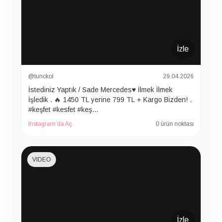
İzle
@tunckol
29.04.2026
İstediniz Yaptık / Sade Mercedes♥️ İlmek İlmek
İşledik . 🔥 1450 TL yerine 799 TL + Kargo Bizden! .
#keşfet #kesfet #keş…
Instagram’da Aç
0 ürün noktası
VIDEO
İzle