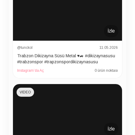
İzle
@tunckol
11.05.2026
Trabzon Dikizayna Süsü Metal ♥️🚙 #dikizaynasusu
#trabzonspor #trapzonspordikizaynasusu
Instagram’da Aç
0 ürün noktası
VIDEO
İzle