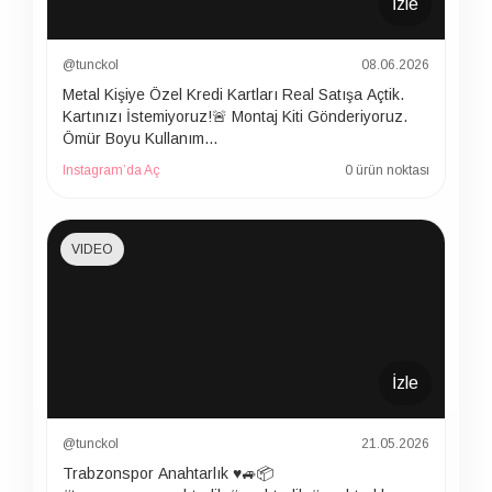
İzle
@tunckol
08.06.2026
Metal Kişiye Özel Kredi Kartları Real Satışa Açtik.
Kartınızı İstemiyoruz!🚨 Montaj Kiti Gönderiyoruz.
Ömür Boyu Kullanım…
Instagram’da Aç
0 ürün noktası
VIDEO
İzle
@tunckol
21.05.2026
Trabzonspor Anahtarlık ♥️🚙📦