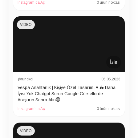
Instagram’da Aç
0 ürün noktası
VIDEO
İzle
@tunckol
06.05.2026
Vespa Anahtarlık | Kişiye Özel Tasarım. ♥️ 🛵 Daha
İyisi Yok Chatgpt Sorun Google Görsellerde
Araştırın Sonra Alın😇…
Instagram’da Aç
0 ürün noktası
VIDEO