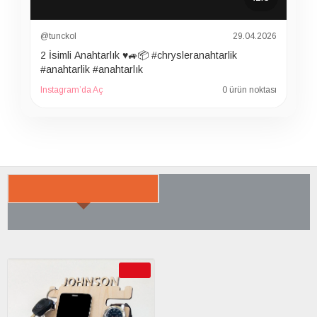
@tunckol
29.04.2026
2 İsimli Anahtarlık ♥️🚙📦 #chrysleranahtarlik
#anahtarlik #anahtarlık
Instagram’da Aç
0 ürün noktası
SON BAKTIKLARIN
ÇOK SATILANLAR
AYRICA SATIN ALDI
-40 %