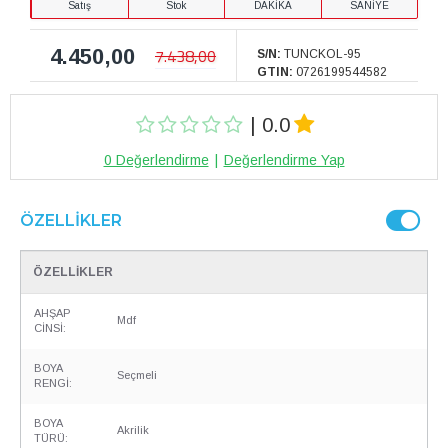
Satış
Stok
DAKİKA
SANİYE
4.450,00
7.438,00
S/N:
TUNCKOL-95
GTIN:
0726199544582
| 0.0
0 Değerlendirme
|
Değerlendirme Yap
ÖZELLIKLER
ÖZELLİKLER
AHŞAP
Mdf
CİNSİ:
BOYA
Seçmeli
RENGİ:
BOYA
Akrilik
TÜRÜ: