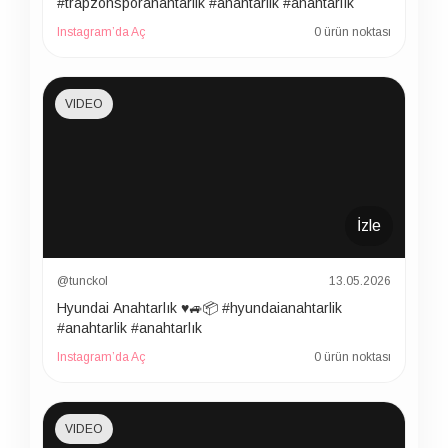
#trapzonsporanahtarlik #anahtarlik #anahtarlık
Instagram’da Aç
0 ürün noktası
VIDEO
İzle
@tunckol
13.05.2026
Hyundai Anahtarlık ♥️🚙📦 #hyundaianahtarlik
#anahtarlik #anahtarlık
Instagram’da Aç
0 ürün noktası
VIDEO