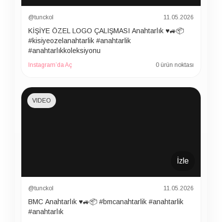
@tunckol
11.05.2026
KİŞİYE ÖZEL LOGO ÇALIŞMASI Anahtarlık ♥️🚙📦
#kisiyeozelanahtarlik #anahtarlik
#anahtarlıkkoleksiyonu
Instagram’da Aç
0 ürün noktası
VIDEO
İzle
@tunckol
11.05.2026
BMC Anahtarlık ♥️🚙📦 #bmcanahtarlik #anahtarlik
#anahtarlık