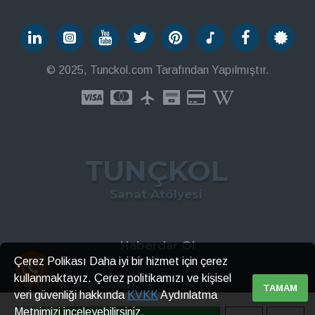
© 2025, Tunckol.com Tarafından Yapılmıştır.
TUNÇKOL
Sanat Atölyesi
Haberdar Ol
Çerez Polikası Daha iyi bir hizmet için çerez
kullanmaktayız. Çerez politikamızı ve kişisel
İndirin ve Avantajlardan
TAMAM
veri güvenliği hakkında
KVKK
Aydınlatma
Metnimizi inceleyebilirsiniz.
GÖNDER