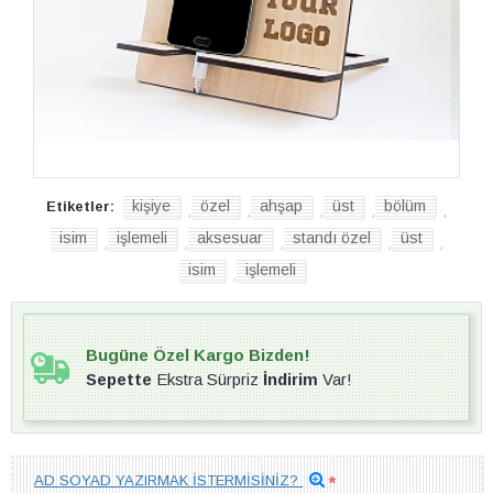
kişiye
özel
ahşap
üst
bölüm
Etiketler:
,
,
,
,
,
isim
işlemeli
aksesuar
standı özel
üst
,
,
,
,
,
isim
işlemeli
,
Bugüne Özel Kargo Bizden!
Sepette
Ekstra Sürpriz
İndirim
Var!
AD SOYAD YAZIRMAK İSTERMİSİNİZ?