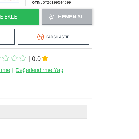
GTIN:
0726199544599
E EKLE
HEMEN AL
KARŞILAŞTIR
| 0.0
irme
|
Değerlendirme Yap