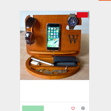
-40 %
Kişiye Özel - Ahşap Wilson Aksesuar
Standı
4.450,00
7.438,00
Sepete Ekle