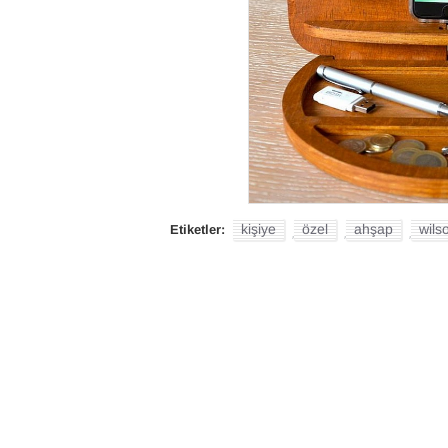
kişiye
özel
ahşap
wils
Etiketler:
,
,
,