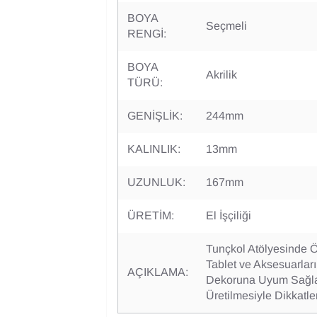
BOYA
Seçmeli
RENGİ:
BOYA
Akrilik
TÜRÜ:
GENİŞLİK:
244mm
KALINLIK:
13mm
UZUNLUK:
167mm
ÜRETİM:
El İşçiliği
Tunçkol Atölyesinde Öz
Tablet ve Aksesuarlar
AÇIKLAMA:
Dekoruna Uyum Sağlaya
Üretilmesiyle Dikkatle