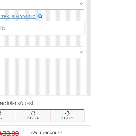
 TEK İSİM YAZINIZ
İNDİRİM SÜRESİ
ok
DAKİKA
SANİYE
.438,00
S/N:
TUNCKOL-96