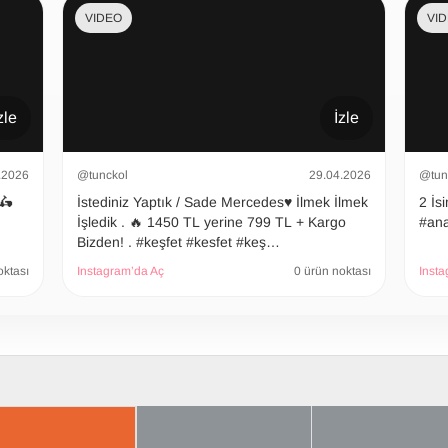
VIDEO
VI
zle
İzle
.2026
@tunckol
29.04.2026
@tun
 🛵
İstediniz Yaptık / Sade Mercedes♥️ İlmek İlmek
2 İsimli
İşledik . 🔥 1450 TL yerine 799 TL + Kargo
#ana
Bizden! . #keşfet #kesfet #keş…
oktası
Instagram’da Aç
0 ürün noktası
Insta
 BAKTIKLARIN
ÇOK SATILANLAR
AYRICA SATIN