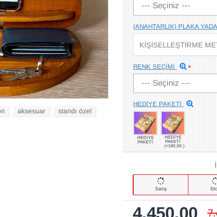
(ANAHTARLIK) PLAKA YADA
RENK SEÇİMİ
HEDİYE PAKETİ
on
aksesuar
standı özel
,
,
HEDİYE
HEDİYE
PAKETİ
PAKETİ
(+190,00 )
Satış
St
4.450,00
7