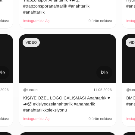
şa
Trabzonspor Anahtarlık ♥️🚙📦
Hyundai
#trapzonsporanahtarlik #anahtarlik
#ana
#anahtarlık
oktası
Instagram’da Aç
0 ürün noktası
Insta
VIDEO
VI
zle
İzle
.2026
@tunckol
11.05.2026
@tun
KİŞİYE ÖZEL LOGO ÇALIŞMASI Anahtarlık ♥️
BMC Ana
🚙📦 #kisiyeozelanahtarlik #anahtarlik
#ana
#anahtarlıkkoleksiyonu
oktası
Instagram’da Aç
0 ürün noktası
Insta