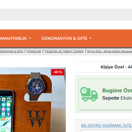
 ANAHTARLIK
DEKORASYON & OFİS
ORASYON & OFİS
STANDLAR
TELEFON VE TABLET STANDI
Kişiye Özel - Ahşap Wilson Aksesua
Kişiye Özel - 
-40 %
Bugüne Öze
Sepette
Ekstr
AD SOYAD YAZIRMAK İSTE