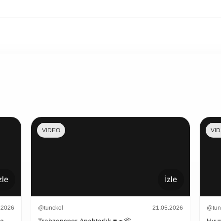
VIDEO
VI
zle
İzle
.2026
@tunckol
21.05.2026
@tun