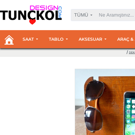
TÜMÜ
SAAT
TABLO
AKSESUAR
ARAÇ &
DEK