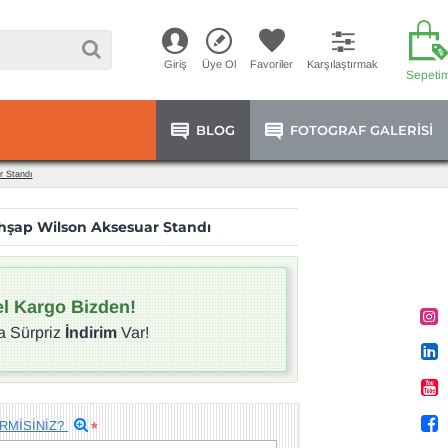
Giriş
Üye Ol
Favoriler
Karşılaştırmak
Sepeti
BLOG
FOTOGRAF GALERISI
r Standı
Ahşap Wilson Aksesuar Standı
l Kargo Bizden!
a Sürpriz
İndirim
Var!
RMİSİNİZ?