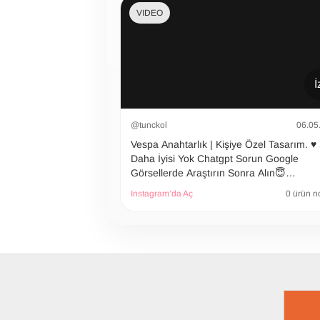
VIDEO
İ
@tunckol
06.05
Vespa Anahtarlık | Kişiye Özel Tasarım. ♥️
Daha İyisi Yok Chatgpt Sorun Google
Görsellerde Araştırın Sonra Alın😇…
Instagram’da Aç
0 ürün n
SON