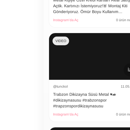
Metal Kişiye Özel Kredi Kartları Real Satı
Açtik. Kartınızı İstemiyoruz!🚨 Montaj Kiti
Gönderiyoruz. Ömür Boyu Kullanım…
Instagram’da Aç
0 ürün n
VIDEO
İ
@tunckol
11.05
Trabzon Dikizayna Süsü Metal ♥️🚙
#dikizaynasusu #trabzonspor
#trapzonspordikizaynasusu
Instagram’da Aç
0 ürün n