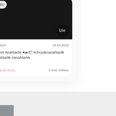
DEO
İzle
ckol
29.04.2026
 Anahtarlık ♥️🚙📦 #chrysleranahtarlik
htarlik #anahtarlık
gram’da Aç
0 ürün noktası
 ALDI