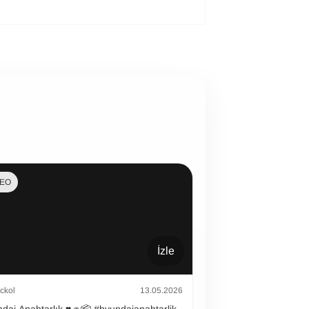
DEO
İzle
ckol
13.05.2026