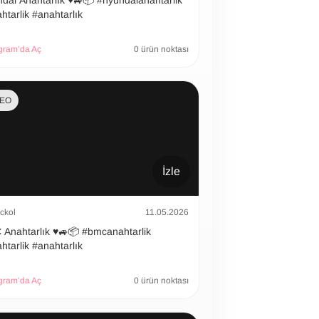
 Anahtarlık ♥️🚙📦 #hyundaianahtarlik
htarlik #anahtarlık
gram’da Aç
0 ürün noktası
DEO
İzle
ckol
11.05.2026
htarlık ♥️🚙📦 #bmcanahtarlik
htarlik #anahtarlık
gram’da Aç
0 ürün noktası