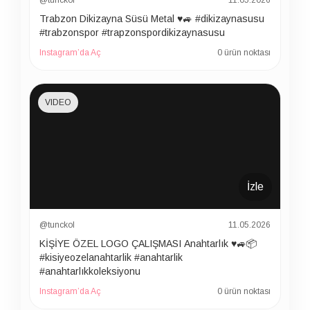
@tunckol
11.05.2026
Trabzon Dikizayna Süsü Metal ♥️🚙 #dikizaynasusu
#trabzonspor #trapzonspordikizaynasusu
Instagram’da Aç
0 ürün noktası
VIDEO
İzle
@tunckol
11.05.2026
KİŞİYE ÖZEL LOGO ÇALIŞMASI Anahtarlık ♥️🚙📦
#kisiyeozelanahtarlik #anahtarlik
#anahtarlıkkoleksiyonu
Instagram’da Aç
0 ürün noktası