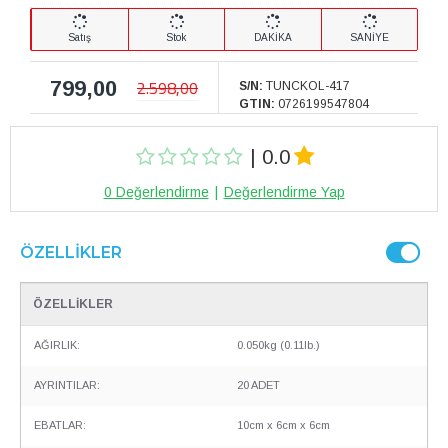
Satış
Stok
DAKİKA
SANİYE
799,00
2.598,00
S/N:
TUNCKOL-417
GTIN:
0726199547804
| 0.0
0 Değerlendirme
|
Değerlendirme Yap
ÖZELLIKLER
ÖZELLİKLER
AĞIRLIK:
0.050kg (0.11lb.)
AYRINTILAR:
20 ADET
EBATLAR:
10cm x 6cm x 6cm