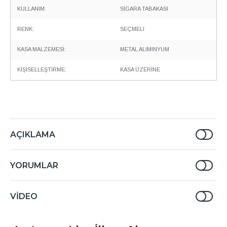
KULLANIM:
SİGARA TABAKASI
RENK:
SEÇMELİ
KASA MALZEMESİ:
METAL ALIMINYUM
KİŞİSELLEŞTİRME:
KASA ÜZERİNE
AÇIKLAMA
YORUMLAR
VIDEO