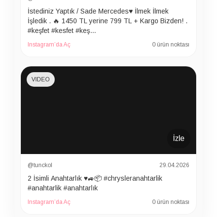
İstediniz Yaptık / Sade Mercedes♥️ İlmek İlmek
İşledik . 🔥 1450 TL yerine 799 TL + Kargo Bizden! .
#keşfet #kesfet #keş…
Instagram’da Aç
0 ürün noktası
VIDEO
İzle
@tunckol
29.04.2026
2 İsimli Anahtarlık ♥️🚙📦 #chrysleranahtarlik
#anahtarlik #anahtarlık
Instagram’da Aç
0 ürün noktası