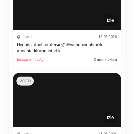
İzle
@tunckol
13.05.2026
Hyundai Anahtarlık ♥️🚙📦 #hyundaianahtarlik
#anahtarlik #anahtarlık
Instagram’da Aç
0 ürün noktası
VIDEO
İzle