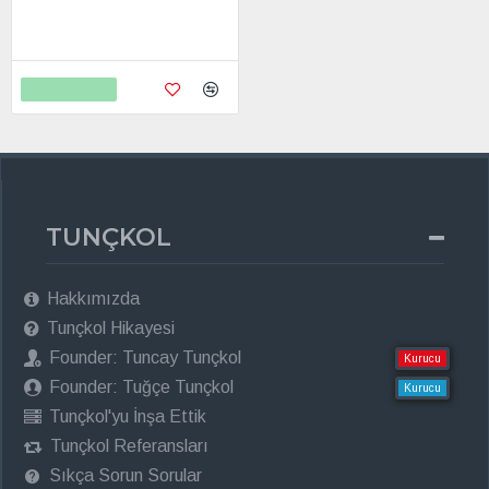
Serisi Sigara Tabakası
799,00
2.598,00
Sepete Ekle
TUNÇKOL
Hakkımızda
Tunçkol Hikayesi
Founder: Tuncay Tunçkol
Kurucu
Founder: Tuğçe Tunçkol
Kurucu
Tunçkol'yu İnşa Ettik
Tunçkol Referansları
Sıkça Sorun Sorular