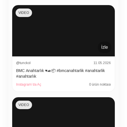
VIDEO
İzle
@tunckol
11.05.2026
BMC Anahtarlık ♥️🚙📦 #bmcanahtarlik #anahtarlik
#anahtarlık
Instagram’da Aç
0 ürün noktası
VIDEO