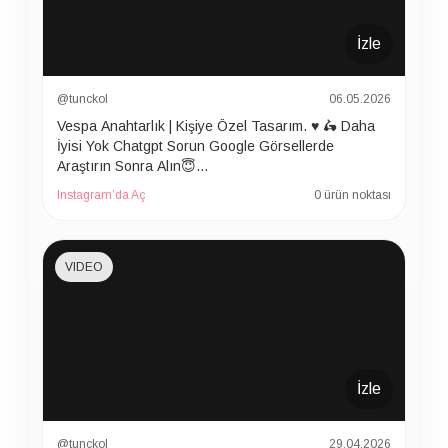
İzle
@tunckol
06.05.2026
Vespa Anahtarlık | Kişiye Özel Tasarım. ♥️ 🛵 Daha
İyisi Yok Chatgpt Sorun Google Görsellerde
Araştırın Sonra Alın😇…
Instagram’da Aç
0 ürün noktası
VIDEO
İzle
@tunckol
29.04.2026