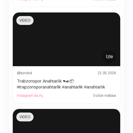
VIDEO
İzle
@tunckol
21.05.2026
Trabzonspor Anahtarlık ♥️🚙📦
#trapzonsporanahtarlik #anahtarlik #anahtarlık
Instagram’da Aç
0 ürün noktası
VIDEO