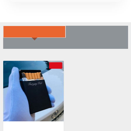
SON BAKTIKLARIN
ÇOK SATILANLAR
AYRICA SATIN ALDI
-69 %
Kişiye Özel - Metal Slender