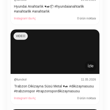
Hyundai Anahtarlık ♥️🚙📦 #hyundaianahtarlik
#anahtarlik #anahtarlık
Instagram’da Aç
0 ürün noktası
VIDEO
İzle
@tunckol
11.05.2026
Trabzon Dikizayna Süsü Metal ♥️🚙 #dikizaynasusu
#trabzonspor #trapzonspordikizaynasusu
Instagram’da Aç
0 ürün noktası