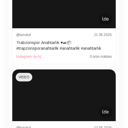
İzle
@tunckol
21.05.2026
Trabzonspor Anahtarlık ♥️🚙📦
#trapzonsporanahtarlik #anahtarlik #anahtarlık
Instagram’da Aç
0 ürün noktası
VIDEO
İzle
@tunckol
13.05.2026