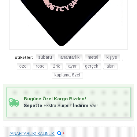
subaru
anahtarlık
metal
kişiye
Etiketler:
,
,
,
,
özel
rose
24k
ayar
gerçek
altın
,
,
,
,
,
,
kaplama özel
Bugüne Özel Kargo Bizden!
Sepette
Ekstra Sürpriz
İndirim
Var!
(ANAHTARLIK) KALINLIK