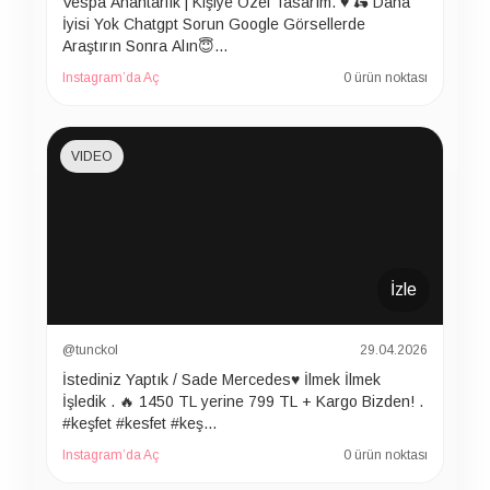
Vespa Anahtarlık | Kişiye Özel Tasarım. ♥️ 🛵 Daha
İyisi Yok Chatgpt Sorun Google Görsellerde
Araştırın Sonra Alın😇…
Instagram’da Aç
0 ürün noktası
VIDEO
İzle
@tunckol
29.04.2026
İstediniz Yaptık / Sade Mercedes♥️ İlmek İlmek
İşledik . 🔥 1450 TL yerine 799 TL + Kargo Bizden! .
#keşfet #kesfet #keş…
Instagram’da Aç
0 ürün noktası