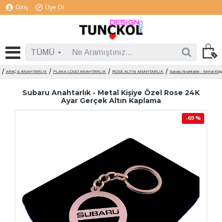
Giriş
Üye Ol
TÜMÜ
ARAÇ & ANAHTARLIK
PLAKA LOGO ANAHTARLIK
ROSE ALTIN ANAHTARLIK
Subaru Anahtarlık - Metal Ki
Subaru Anahtarlık - Metal Kişiye Özel Rose 24K
Ayar Gerçek Altın Kaplama
-69 %