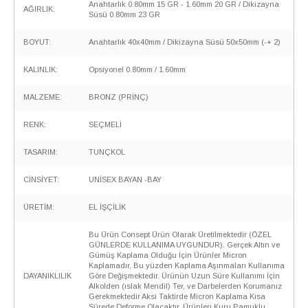
Anahtarlık 0.80mm 15 GR - 1.60mm 20 GR / Dikizayna
AĞIRLIK:
Süsü 0.80mm 23 GR
BOYUT:
Anahtarlık 40x40mm / Dikizayna Süsü 50x50mm (-+ 2)
KALINLIK:
Opsiyonel 0.80mm / 1.60mm
MALZEME:
BRONZ (PRİNÇ)
RENK:
SEÇMELİ
TASARIM:
TUNÇKOL
CİNSİYET:
UNİSEX BAYAN -BAY
ÜRETİM:
EL İŞÇİLİK
Bu Ürün Consept Ürün Olarak Üretilmektedir (ÖZEL
GÜNLERDE KULLANIMA UYGUNDUR). Gerçek Altın ve
Gümüş Kaplama Olduğu İçin Ürünler Micron
Kaplamadır, Bu yüzden Kaplama Aşınmaları Kullanıma
DAYANIKLILIK
Göre Değişmektedir. Ürünün Uzun Süre Kullanımı İçin
Alkolden (ıslak Mendil) Ter, ve Darbelerden Korumanız
Gerekmektedir Aksi Taktirde Micron Kaplama Kısa
Sürede Deforme Olacaktır. Ürünleri Kuru Pamuklu