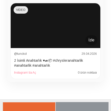
VIDEO
İzle
@tunckol
29.04.2026
2 İsimli Anahtarlık ♥️🚙📦 #chrysleranahtarlik
#anahtarlik #anahtarlık
Instagram’da Aç
0 ürün noktası
İLGILI ÜRÜNER
SON BAKTIKLARIN