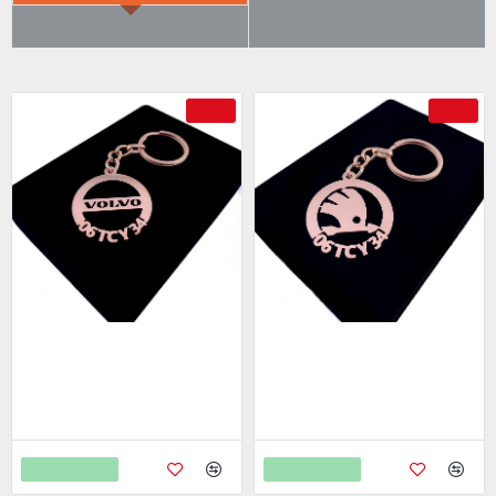
ÇOK SATILANLAR
AYRICA SATIN ALDI
-69 %
-69 %
Volvo Anahtarlık - Metal Kişiye
Skoda Anahtarlık - Metal Kişiye
Özel Rose 24K Ayar Gerçek
Özel Rose 24K Ayar Gerçek
Altın Kaplama
Altın Kaplama
799,00
799,00
2.598,00
2.598,00
Sepete Ekle
Sepete Ekle