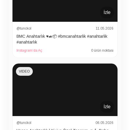
İzle
@tunckol
11.05.2026
BMC Anahtarlık ♥️🚙📦 #bmcanahtarlik #anahtarlik
#anahtarlık
Instagram’da Aç
0 ürün noktası
VIDEO
İzle
@tunckol
06.05.2026