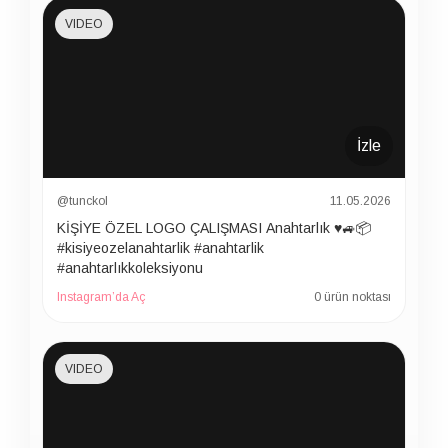
VIDEO
İzle
@tunckol
11.05.2026
KİŞİYE ÖZEL LOGO ÇALIŞMASI Anahtarlık ♥️🚙📦
#kisiyeozelanahtarlik #anahtarlik
#anahtarlıkkoleksiyonu
Instagram’da Aç
0 ürün noktası
VIDEO