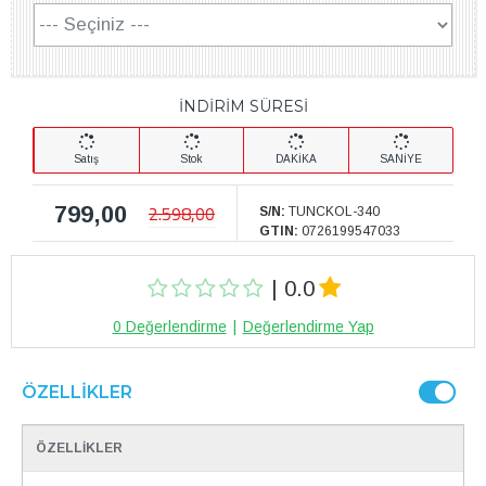
İNDİRİM SÜRESİ
Satış
Stok
DAKİKA
SANİYE
799,00
2.598,00
S/N:
TUNCKOL-340
GTIN:
0726199547033
| 0.0
0 Değerlendirme
|
Değerlendirme Yap
ÖZELLIKLER
ÖZELLİKLER