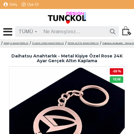
Giriş
Üye Ol
TÜMÜ
ARAÇ & ANAHTARLIK
PLAKA LOGO ANAHTARLIK
ROSE ALTIN ANAHTARLIK
Daihatsu Anahtarlık - Metal 
Daihatsu Anahtarlık - Metal Kişiye Özel Rose 24K
Ayar Gerçek Altın Kaplama
-69 %
YENI