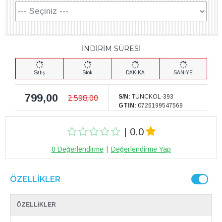
İNDİRİM SÜRESİ
Satış
Stok
DAKİKA
SANİYE
799,00
2.598,00
S/N:
TUNCKOL-393
GTIN:
0726199547569
| 0.0
0 Değerlendirme
|
Değerlendirme Yap
ÖZELLIKLER
ÖZELLİKLER