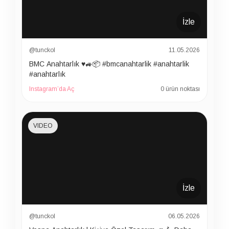
İzle
@tunckol
11.05.2026
BMC Anahtarlık ♥️🚙📦 #bmcanahtarlik #anahtarlik
#anahtarlık
Instagram’da Aç
0 ürün noktası
VIDEO
İzle
@tunckol
06.05.2026