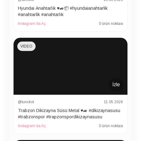
Hyundai Anahtarlık ♥️🚙📦 #hyundaianahtarlik
#anahtarlik #anahtarlık
Instagram’da Aç
0 ürün noktası
VIDEO
İzle
@tunckol
11.05.2026
Trabzon Dikizayna Süsü Metal ♥️🚙 #dikizaynasusu
#trabzonspor #trapzonspordikizaynasusu
Instagram’da Aç
0 ürün noktası