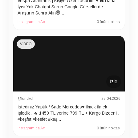
Vespa Anahtarlık | Kişiye Özel Tasarım. ♥️ 🛵 Daha
İyisi Yok Chatgpt Sorun Google Görsellerde
Araştırın Sonra Alın😇…
Instagram’da Aç
0 ürün noktası
VIDEO
İzle
@tunckol
29.04.2026
İstediniz Yaptık / Sade Mercedes♥️ İlmek İlmek
İşledik . 🔥 1450 TL yerine 799 TL + Kargo Bizden! .
#keşfet #kesfet #keş…
Instagram’da Aç
0 ürün noktası