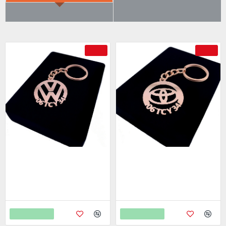
ÇOK SATILANLAR
AYRICA SATIN ALDI
-69 %
-69 %
Volkwagen Anahtarlık - Metal
Toyota Anahtarlık - Metal Kişiye
Kişiye Özel Rose 24K Ayar
Özel Rose 24K Ayar Gerçek
Gerçek Altın Kaplama
Altın Kaplama
799,00
799,00
2.598,00
2.598,00
Sepete Ekle
Sepete Ekle