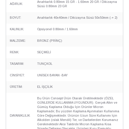
Anahtarlık 0.80mm 15 GR - 1.60mm 20 GR / Dikizayna
AĞIRLIK:
Süsü 0.80mm 23 GR
BOYUT:
Anahtarlık 40x40mm / Dikizayna Süsü 50x50mm (-+ 2)
KALINLIK:
Opsiyonel 0.80mm / 1.60mm
MALZEME:
BRONZ (PRİNÇ)
RENK:
SEÇMELİ
TASARIM:
TUNÇKOL
CİNSİYET:
UNİSEX BAYAN -BAY
ÜRETİM:
EL İŞÇİLİK
Bu Ürün Consept Ürün Olarak Üretilmektedir (ÖZEL
GÜNLERDE KULLANIMA UYGUNDUR). Gerçek Altın ve
Gümüş Kaplama Olduğu İçin Ürünler Micron
Kaplamadır, Bu yüzden Kaplama Aşınmaları Kullanıma
DAYANIKLILIK
Göre Değişmektedir. Ürünün Uzun Süre Kullanımı İçin
Alkolden (ıslak Mendil) Ter, ve Darbelerden Korumanız
Gerekmektedir Aksi Taktirde Micron Kaplama Kısa
Sürede Deforme Olacaktır. Ürünleri Kuru Pamuklu