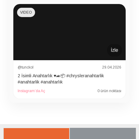
VIDEO
İzle
@tunckol
29.04.2026
2 İsimli Anahtarlık ♥️🚙📦 #chrysleranahtarlik
#anahtarlik #anahtarlık
Instagram’da Aç
0 ürün noktası
İLGILI ÜRÜNER
SON BAKTIKLARIN