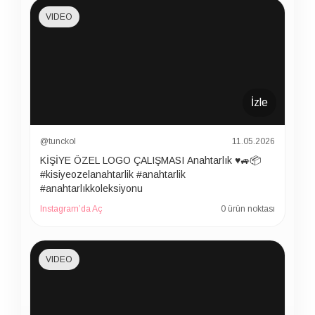
VIDEO
İzle
@tunckol
11.05.2026
KİŞİYE ÖZEL LOGO ÇALIŞMASI Anahtarlık ♥️🚙📦
#kisiyeozelanahtarlik #anahtarlik
#anahtarlıkkoleksiyonu
Instagram’da Aç
0 ürün noktası
VIDEO