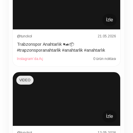
İzle
@tunckol
21.05.2026
Trabzonspor Anahtarlık ♥️🚙📦
#trapzonsporanahtarlik #anahtarlik #anahtarlık
Instagram’da Aç
0 ürün noktası
VIDEO
İzle
@tunckol
13.05.2026