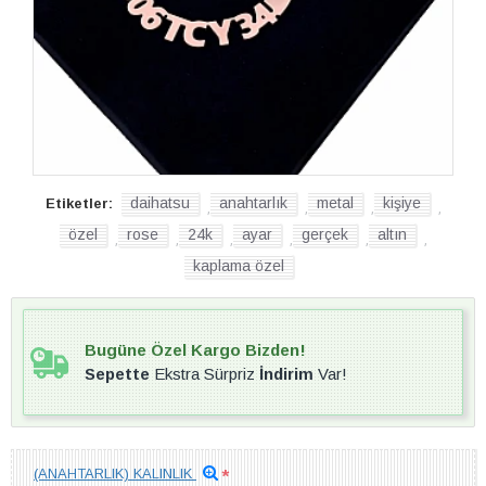
daihatsu
anahtarlık
metal
kişiye
Etiketler:
,
,
,
,
özel
rose
24k
ayar
gerçek
altın
,
,
,
,
,
,
kaplama özel
Bugüne Özel Kargo Bizden!
Sepette
Ekstra Sürpriz
İndirim
Var!
(ANAHTARLIK) KALINLIK