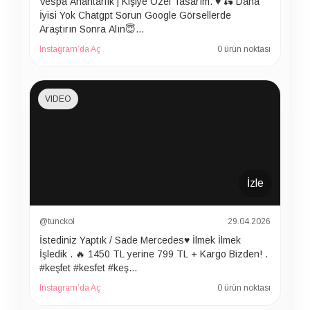
Vespa Anahtarlık | Kişiye Özel Tasarım. ♥️ 🛵 Daha
İyisi Yok Chatgpt Sorun Google Görsellerde
Araştırın Sonra Alın😇…
Instagram’da Aç
0 ürün noktası
VIDEO
İzle
@tunckol
29.04.2026
İstediniz Yaptık / Sade Mercedes♥️ İlmek İlmek
İşledik . 🔥 1450 TL yerine 799 TL + Kargo Bizden! .
#keşfet #kesfet #keş…
Instagram’da Aç
0 ürün noktası