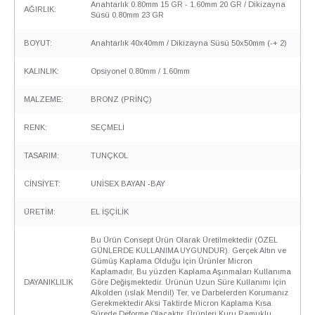
Anahtarlık 0.80mm 15 GR - 1.60mm 20 GR / Dikizayna
AĞIRLIK:
Süsü 0.80mm 23 GR
BOYUT:
Anahtarlık 40x40mm / Dikizayna Süsü 50x50mm (-+ 2)
KALINLIK:
Opsiyonel 0.80mm / 1.60mm
MALZEME:
BRONZ (PRİNÇ)
RENK:
SEÇMELİ
TASARIM:
TUNÇKOL
CİNSİYET:
UNİSEX BAYAN -BAY
ÜRETİM:
EL İŞÇİLİK
Bu Ürün Consept Ürün Olarak Üretilmektedir (ÖZEL
GÜNLERDE KULLANIMA UYGUNDUR). Gerçek Altın ve
Gümüş Kaplama Olduğu İçin Ürünler Micron
Kaplamadır, Bu yüzden Kaplama Aşınmaları Kullanıma
DAYANIKLILIK
Göre Değişmektedir. Ürünün Uzun Süre Kullanımı İçin
Alkolden (ıslak Mendil) Ter, ve Darbelerden Korumanız
Gerekmektedir Aksi Taktirde Micron Kaplama Kısa
Sürede Deforme Olacaktır. Ürünleri Kuru Pamuklu