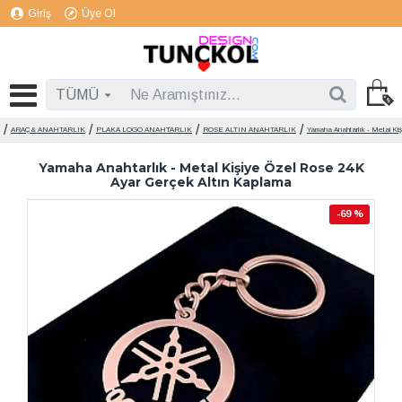
Giriş
Üye Ol
TÜMÜ
ARAÇ & ANAHTARLIK
PLAKA LOGO ANAHTARLIK
ROSE ALTIN ANAHTARLIK
Yamaha Anahtarlık - Metal Ki
Yamaha Anahtarlık - Metal Kişiye Özel Rose 24K
Ayar Gerçek Altın Kaplama
-69 %