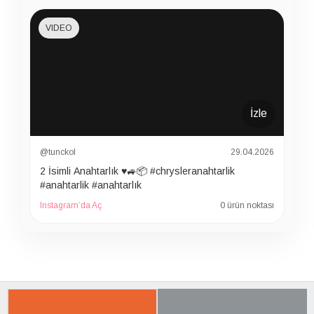
VIDEO
İzle
@tunckol
29.04.2026
2 İsimli Anahtarlık ♥️🚙📦 #chrysleranahtarlik
#anahtarlik #anahtarlık
Instagram’da Aç
0 ürün noktası
İLGILI ÜRÜNER
SON BAKTIKLARIN