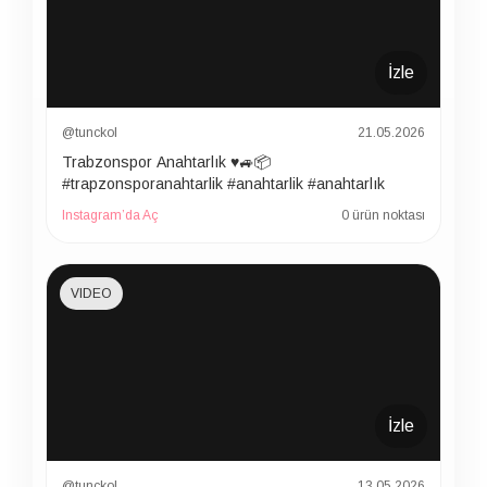
İzle
@tunckol
21.05.2026
Trabzonspor Anahtarlık ♥️🚙📦
#trapzonsporanahtarlik #anahtarlik #anahtarlık
Instagram’da Aç
0 ürün noktası
VIDEO
İzle
@tunckol
13.05.2026