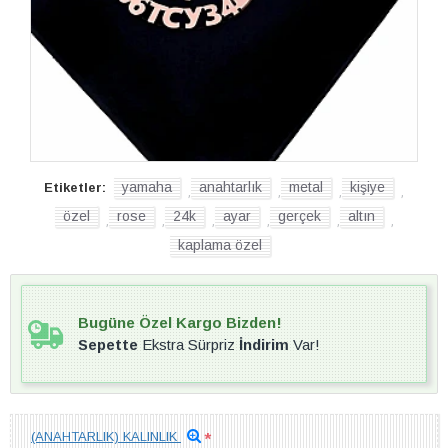
yamaha
anahtarlık
metal
kişiye
Etiketler:
,
,
,
,
özel
rose
24k
ayar
gerçek
altın
,
,
,
,
,
,
kaplama özel
Bugüne Özel Kargo Bizden!
Sepette
Ekstra Sürpriz
İndirim
Var!
(ANAHTARLIK) KALINLIK