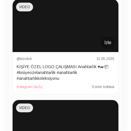
VIDEO
İzle
@tunckol
11.05.2026
KİŞİYE ÖZEL LOGO ÇALIŞMASI Anahtarlık ♥️🚙📦
#kisiyeozelanahtarlik #anahtarlik
#anahtarlıkkoleksiyonu
Instagram’da Aç
0 ürün noktası
VIDEO