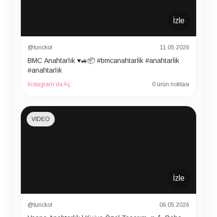
İzle
@tunckol
11.05.2026
BMC Anahtarlık ♥️🚙📦 #bmcanahtarlik #anahtarlik
#anahtarlık
Instagram’da Aç
0 ürün noktası
VIDEO
İzle
@tunckol
06.05.2026