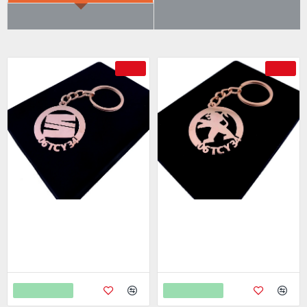
ÇOK SATILANLAR
AYRICA SATIN ALDI
-69 %
-69 %
Seat Anahtarlık - Metal Kişiye
Peugeot Anahtarlık - Metal
Özel Rose 24K Ayar Gerçek
Kişiye Özel Rose 24K Ayar
Altın Kaplama
Gerçek Altın Kaplama
799,00
799,00
2.598,00
2.598,00
Sepete Ekle
Sepete Ekle