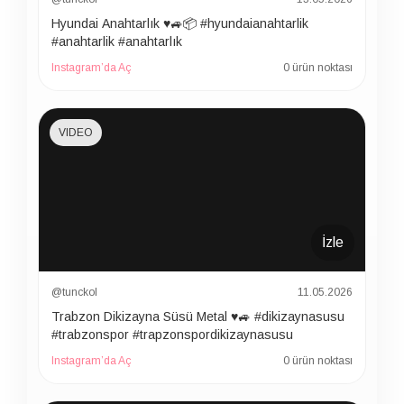
Hyundai Anahtarlık ♥️🚙📦 #hyundaianahtarlik
#anahtarlik #anahtarlık
Instagram’da Aç
0 ürün noktası
VIDEO
İzle
@tunckol
11.05.2026
Trabzon Dikizayna Süsü Metal ♥️🚙 #dikizaynasusu
#trabzonspor #trapzonspordikizaynasusu
Instagram’da Aç
0 ürün noktası