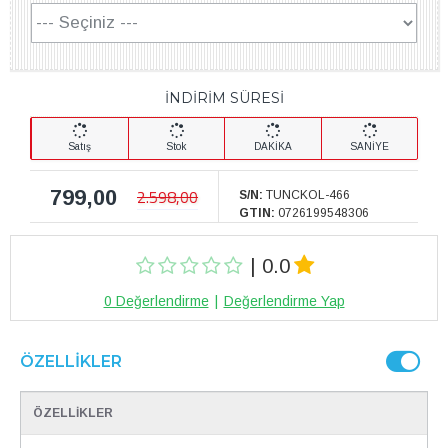
İNDİRİM SÜRESİ
Satış
Stok
DAKİKA
SANİYE
799,00
2.598,00
S/N:
TUNCKOL-466
GTIN:
0726199548306
| 0.0
0 Değerlendirme
|
Değerlendirme Yap
ÖZELLIKLER
ÖZELLİKLER