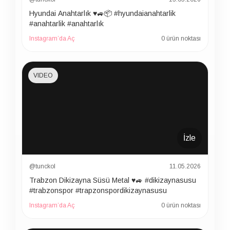
Hyundai Anahtarlık ♥️🚙📦 #hyundaianahtarlik
#anahtarlik #anahtarlık
Instagram’da Aç
0 ürün noktası
VIDEO
İzle
@tunckol
11.05.2026
Trabzon Dikizayna Süsü Metal ♥️🚙 #dikizaynasusu
#trabzonspor #trapzonspordikizaynasusu
Instagram’da Aç
0 ürün noktası