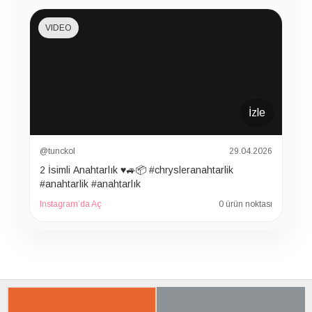
VIDEO
İzle
@tunckol
29.04.2026
2 İsimli Anahtarlık ♥️🚙📦 #chrysleranahtarlik
#anahtarlik #anahtarlık
Instagram’da Aç
0 ürün noktası
İLGILI ÜRÜNER
SON BAKTIKLARIN