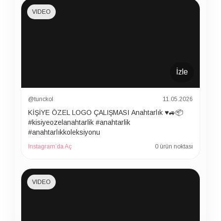
VIDEO
İzle
@tunckol
11.05.2026
KİŞİYE ÖZEL LOGO ÇALIŞMASI Anahtarlık ♥️🚙📦
#kisiyeozelanahtarlik #anahtarlik
#anahtarlıkkoleksiyonu
Instagram’da Aç
0 ürün noktası
VIDEO