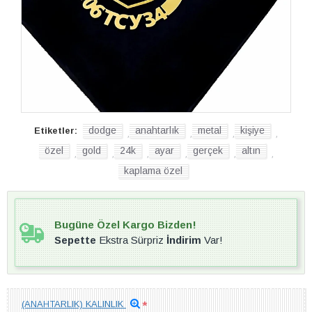
dodge
anahtarlık
metal
kişiye
Etiketler:
,
,
,
,
özel
gold
24k
ayar
gerçek
altın
,
,
,
,
,
,
kaplama özel
Bugüne Özel Kargo Bizden!
Sepette
Ekstra Sürpriz
İndirim
Var!
(ANAHTARLIK) KALINLIK