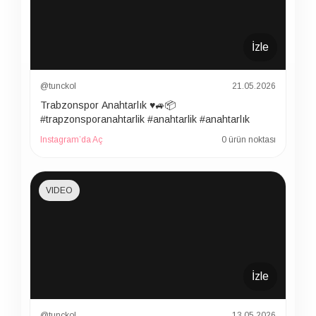
İzle
@tunckol
21.05.2026
Trabzonspor Anahtarlık ♥️🚙📦
#trapzonsporanahtarlik #anahtarlik #anahtarlık
Instagram’da Aç
0 ürün noktası
VIDEO
İzle
@tunckol
13.05.2026