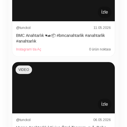
İzle
@tunckol
11.05.2026
BMC Anahtarlık ♥️🚙📦 #bmcanahtarlik #anahtarlik
#anahtarlık
Instagram’da Aç
0 ürün noktası
VIDEO
İzle
@tunckol
06.05.2026