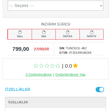
İNDİRİM SÜRESİ
Satış
Stok
DAKİKA
SANİYE
799,00
2.598,00
S/N:
TUNCKOL-462
GTIN:
0726199548269
| 0.0
0 Değerlendirme
|
Değerlendirme Yap
ÖZELLIKLER
ÖZELLİKLER