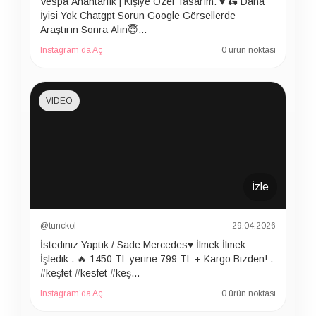
Vespa Anahtarlık | Kişiye Özel Tasarım. ♥️ 🛵 Daha
İyisi Yok Chatgpt Sorun Google Görsellerde
Araştırın Sonra Alın😇…
Instagram’da Aç
0 ürün noktası
VIDEO
İzle
@tunckol
29.04.2026
İstediniz Yaptık / Sade Mercedes♥️ İlmek İlmek
İşledik . 🔥 1450 TL yerine 799 TL + Kargo Bizden! .
#keşfet #kesfet #keş…
Instagram’da Aç
0 ürün noktası