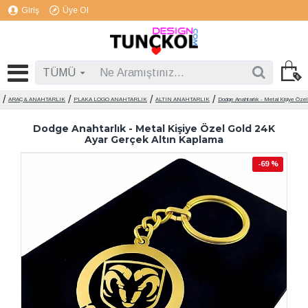
Giriş
Üye Ol
TÜMÜ
ARAÇ & ANAHTARLIK
PLAKA LOGO ANAHTARLIK
ALTIN ANAHTARLIK
Dodge Anahtarlık - Metal Kişiye Öze
Dodge Anahtarlık - Metal Kişiye Özel Gold 24K
Ayar Gerçek Altın Kaplama
-69 %