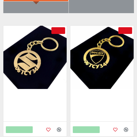
ÇOK SATILANLAR
AYRICA SATIN ALDI
-69 %
-69 %
Suzuki Anahtarlık - Metal Kişiye
Ducati Anahtarlık - Metal Kişiye
Özel Gold 24K Ayar Gerçek
Özel Gold 24K Ayar Gerçek
Altın Kaplama
Altın Kaplama
799,00
799,00
2.598,00
2.598,00
Sepete Ekle
Sepete Ekle