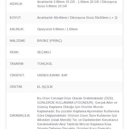
Anahtarlık 0.80mm 15 GR - 1.60mm 20 GR / Dikizayna
AĞIRLIK:
Süsü 0.80mm 23 GR
BOYUT:
Anahtarlık 40x40mm / Dikizayna Süsü 50x50mm (-+ 2)
KALINLIK:
Opsiyonel 0.80mm / 1.60mm
MALZEME:
BRONZ (PRİNÇ)
RENK:
SEÇMELİ
TASARIM:
TUNÇKOL
CİNSİYET:
UNİSEX BAYAN -BAY
ÜRETİM:
EL İŞÇİLİK
Bu Ürün Consept Ürün Olarak Üretilmektedir (ÖZEL
GÜNLERDE KULLANIMA UYGUNDUR). Gerçek Altın ve
Gümüş Kaplama Olduğu İçin Ürünler Micron
Kaplamadır, Bu yüzden Kaplama Aşınmaları Kullanıma
DAYANIKLILIK
Göre Değişmektedir. Ürünün Uzun Süre Kullanımı İçin
Alkolden (ıslak Mendil) Ter, ve Darbelerden Korumanız
Gerekmektedir Aksi Taktirde Micron Kaplama Kısa
Sürede Deforme Olacaktır. Ürünleri Kuru Pamuklu