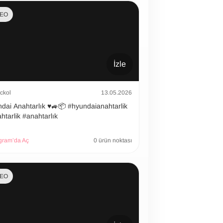
DEO
İzle
ckol
13.05.2026
 Anahtarlık ♥️🚙📦 #hyundaianahtarlik
htarlik #anahtarlık
gram’da Aç
0 ürün noktası
DEO