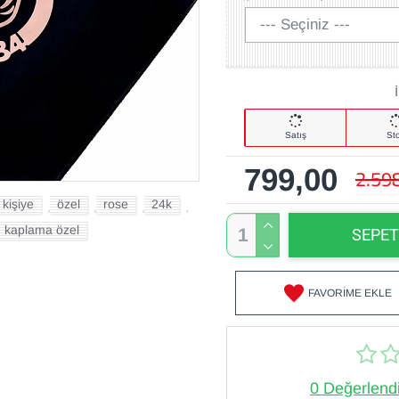
Satış
St
799,00
2.59
kişiye
özel
rose
24k
,
,
,
,
kaplama özel
SEPET
FAVORIME EKLE
0 Değerlend