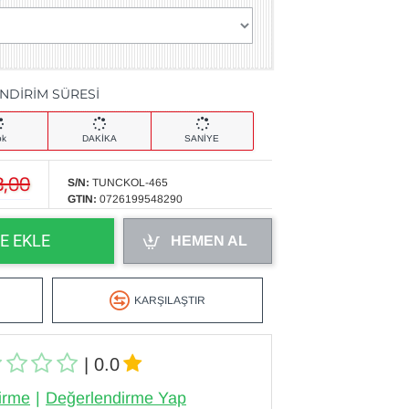
İNDİRİM SÜRESİ
ok
DAKİKA
SANİYE
8,00
S/N:
TUNCKOL-465
GTIN:
0726199548290
E EKLE
HEMEN AL
KARŞILAŞTIR
| 0.0
irme
|
Değerlendirme Yap