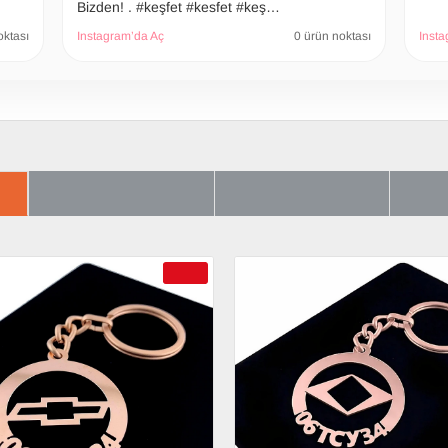
Bizden! . #keşfet #kesfet #keş…
oktası
Instagram’da Aç
0 ürün noktası
Insta
ER
SON BAKTIKLARIN
ÇOK SATILANLAR
AYRI
-69 %