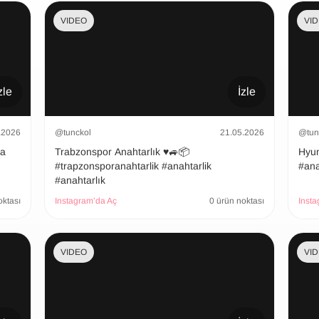
VIDEO
VI
zle
İzle
.2026
@tunckol
21.05.2026
@tun
şa
Trabzonspor Anahtarlık ♥️🚙📦
Hyundai
#trapzonsporanahtarlik #anahtarlik
#ana
#anahtarlık
oktası
Instagram’da Aç
0 ürün noktası
Insta
VIDEO
VI