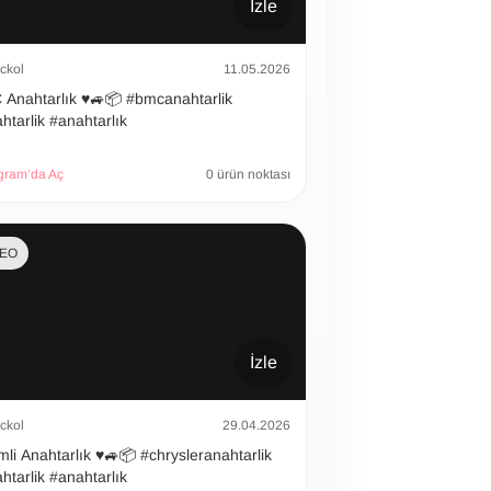
İzle
ckol
11.05.2026
htarlık ♥️🚙📦 #bmcanahtarlik
htarlik #anahtarlık
gram’da Aç
0 ürün noktası
DEO
İzle
ckol
29.04.2026
 Anahtarlık ♥️🚙📦 #chrysleranahtarlik
htarlik #anahtarlık