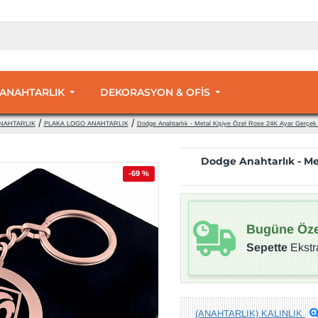
 ANAHTARLIK
DEKORASYON & OFİS
NAHTARLIK
PLAKA LOGO ANAHTARLIK
Dodge Anahtarlık - Metal Kişiye Özel Rose 24K Ayar Gerçek
Dodge Anahtarlık - Me
-69 %
Bugüne Öze
Sepette
Ekstr
(ANAHTARLIK) KALINLIK