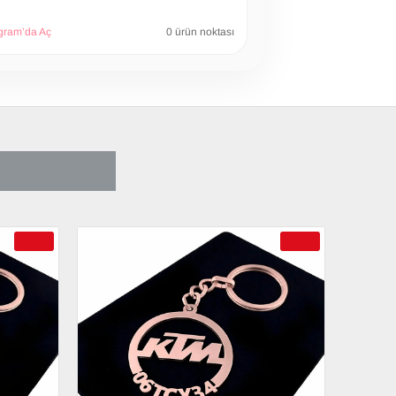
gram’da Aç
0 ürün noktası
CA SATIN ALDI
-69 %
-69 %