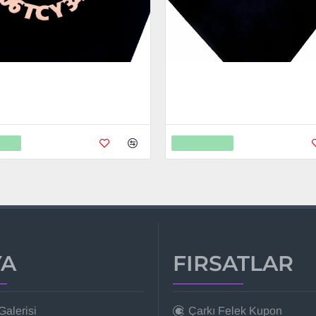
 Anahtarlık - Metal Kişiye Özel
Togg Anahtarlık - Metal Kişiye 
 Ayar Gerçek Altın Kaplama
24K Ayar Gerçek Altın Kaplama
0
799,00
2.598,00
2.598,00
Ekle
Sepete Ekle
A
FIRSATLAR
Galerisi
Çarkı Felek Kupon