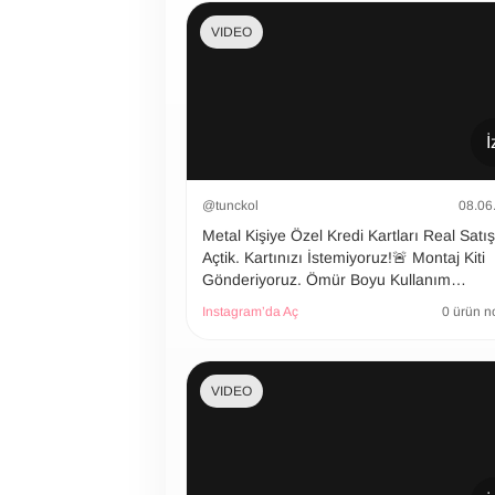
VIDEO
İ
@tunckol
08.06
Metal Kişiye Özel Kredi Kartları Real Satı
Açtik. Kartınızı İstemiyoruz!🚨 Montaj Kiti
Gönderiyoruz. Ömür Boyu Kullanım…
Instagram’da Aç
0 ürün n
VIDEO