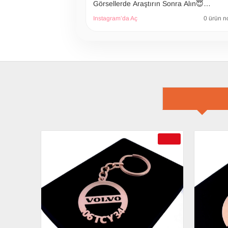
Görsellerde Araştırın Sonra Alın😇…
Instagram’da Aç
0 ürün n
İLGILI ÜRÜN
-69 %