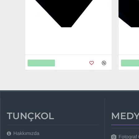
Volvo Anahtarlık - Metal Kişiye Özel Rose
Chevrolet
24K Ayar Gerçek Altın Kaplama
Rose 24K
799,00
799,0
2.598,00
Sepete Ekle
Sepete 
TUNÇKOL
MEDY
Hakkımızda
Fotograf 