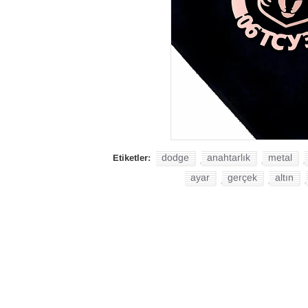
dodge
anahtarlık
metal
Etiketler:
,
,
,
ayar
gerçek
altın
,
,
,