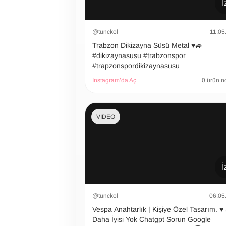
İ
@tunckol
11.05
Trabzon Dikizayna Süsü Metal ♥️🚙
#dikizaynasusu #trabzonspor
#trapzonspordikizaynasusu
Instagram’da Aç
0 ürün n
VIDEO
İ
@tunckol
06.05
Vespa Anahtarlık | Kişiye Özel Tasarım. ♥️
Daha İyisi Yok Chatgpt Sorun Google