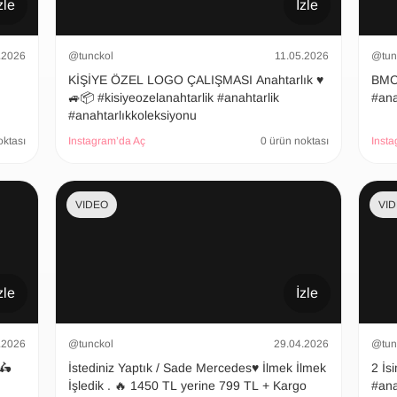
zle
İzle
.2026
@tunckol
11.05.2026
@tun
KİŞİYE ÖZEL LOGO ÇALIŞMASI Anahtarlık ♥️
BMC Ana
🚙📦 #kisiyeozelanahtarlik #anahtarlik
#ana
#anahtarlıkkoleksiyonu
oktası
Instagram’da Aç
0 ürün noktası
Insta
VIDEO
VI
zle
İzle
.2026
@tunckol
29.04.2026
@tun
 🛵
İstediniz Yaptık / Sade Mercedes♥️ İlmek İlmek
2 İsimli
İşledik . 🔥 1450 TL yerine 799 TL + Kargo
#ana