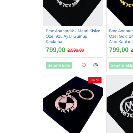
Bmc Anahtarlık - Metal Kişiye
Bmc Anahtarl
Özel 925 Ayar Gümüş
Özel Gold 2
Kaplama
Altın Kapla
799,00
799,00
2.598,00
2
Sepete Ekle
Sepete Ekl
-69 %