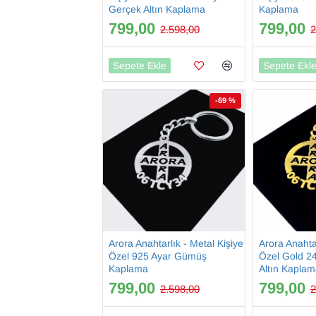
Gerçek Altın Kaplama
Kaplama
799,00
799,00
2.598,00
2
Sepete Ekle
Sepete Ekl
-69 %
Arora Anahtarlık - Metal Kişiye
Arora Anahtar
Özel 925 Ayar Gümüş
Özel Gold 2
Kaplama
Altın Kapla
799,00
799,00
2.598,00
2