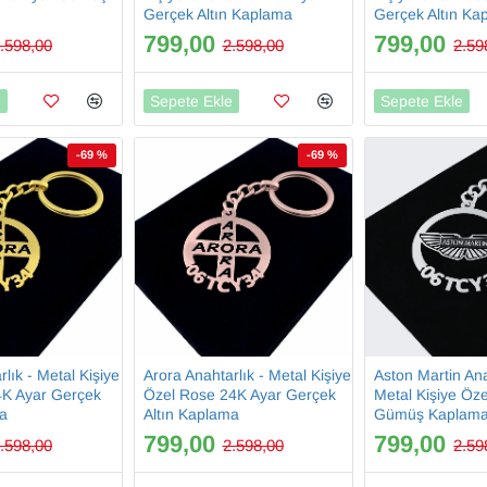
Gerçek Altın Kaplama
Gerçek Altın Ka
799,00
799,00
.598,00
2.598,00
2.59
e
Sepete Ekle
Sepete Ekle
-69 %
-69 %
lık - Metal Kişiye
Arora Anahtarlık - Metal Kişiye
Aston Martin Ana
4K Ayar Gerçek
Özel Rose 24K Ayar Gerçek
Metal Kişiye Öz
ma
Altın Kaplama
Gümüş Kaplam
799,00
799,00
.598,00
2.598,00
2.59