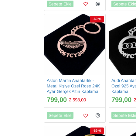
Sepete Ekle
Sepete Ekl
-69 %
Aston Martin Anahtarlık -
Audi Anahtarl
Metal Kişiye Özel Rose 24K
Özel 925 Ay
Ayar Gerçek Altın Kaplama
Kaplama
799,00
799,00
2.598,00
2
Sepete Ekle
Sepete Ekl
-69 %