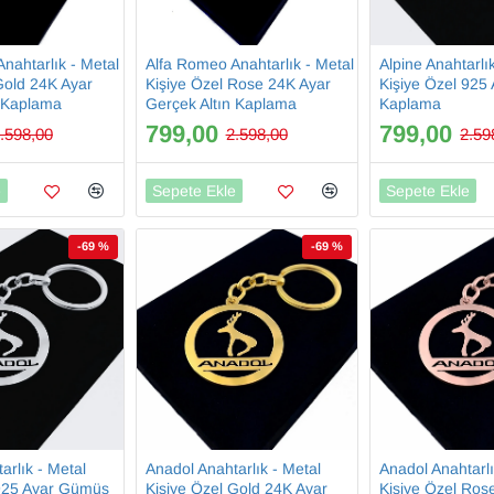
nahtarlık - Metal
Alfa Romeo Anahtarlık - Metal
Alpine Anahtarlı
Gold 24K Ayar
Kişiye Özel Rose 24K Ayar
Kişiye Özel 92
n Kaplama
Gerçek Altın Kaplama
Kaplama
799,00
799,00
.598,00
2.598,00
2.59
e
Sepete Ekle
Sepete Ekle
-69 %
-69 %
arlık - Metal
Anadol Anahtarlık - Metal
Anadol Anahtarlı
 925 Ayar Gümüş
Kişiye Özel Gold 24K Ayar
Kişiye Özel Ros