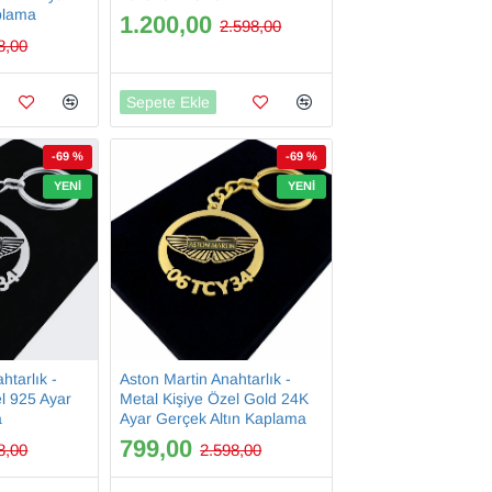
plama
1.200,00
2.598,00
8,00
Sepete Ekle
-69 %
-69 %
YENI
YENI
htarlık -
Aston Martin Anahtarlık -
el 925 Ayar
Metal Kişiye Özel Gold 24K
a
Ayar Gerçek Altın Kaplama
799,00
8,00
2.598,00