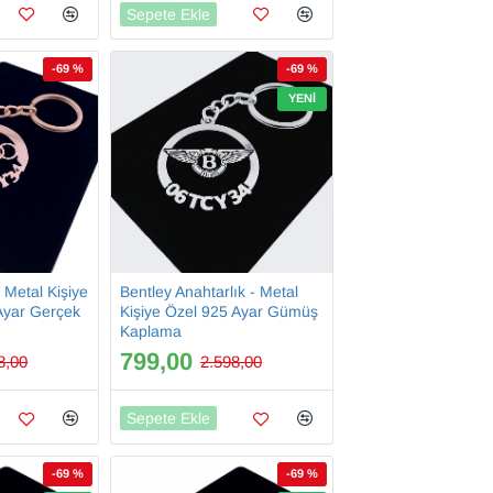
Sepete Ekle
-69 %
-69 %
YENI
- Metal Kişiye
Bentley Anahtarlık - Metal
Ayar Gerçek
Kişiye Özel 925 Ayar Gümüş
Kaplama
799,00
8,00
2.598,00
Sepete Ekle
-69 %
-69 %