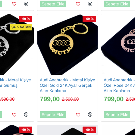
e
Sepete Ekle
Sepete Ekle
-69 %
-69 %
ÇOK SATAN
ık - Metal Kişiye
Audi Anahtarlık - Metal Kişiye
Audi Anahtarlık 
ar Gümüş
Özel Gold 24K Ayar Gerçek
Özel Rose 24K 
Altın Kaplama
Altın Kaplama
799,00
799,00
.598,00
2.598,00
2.59
e
Sepete Ekle
Sepete Ekle
-69 %
-69 %