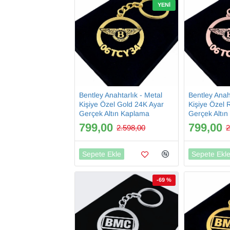
YENI
Bentley Anahtarlık - Metal
Bentley Anaht
Kişiye Özel Gold 24K Ayar
Kişiye Özel 
Gerçek Altın Kaplama
Gerçek Altı
799,00
799,00
2.598,00
2
Sepete Ekle
Sepete Ekl
-69 %