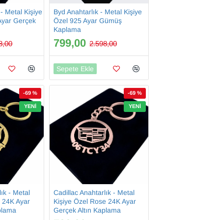
 - Metal Kişiye
Byd Anahtarlık - Metal Kişiye
Ayar Gerçek
Özel 925 Ayar Gümüş
Kaplama
799,00
8,00
2.598,00
Sepete Ekle
-69 %
-69 %
YENI
YENI
lık - Metal
Cadillac Anahtarlık - Metal
d 24K Ayar
Kişiye Özel Rose 24K Ayar
plama
Gerçek Altın Kaplama