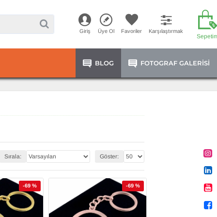
Giriş
Üye Ol
Favoriler
Karşılaştırmak
Sepeti
BLOG
FOTOGRAF GALERISI
Sırala:
Göster:
-69 %
-69 %