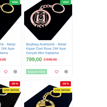
YENI
YENI
lık - Metal
Beşiktaş Anahtarlık - Metal
d 24K Ayar
Kişiye Özel Rose 24K Ayar
plama
Gerçek Altın Kaplama
799,00
8,00
2.598,00
Sepete Ekle
-69 %
-69 %
ÇOK SATAN
ÇOK SATAN