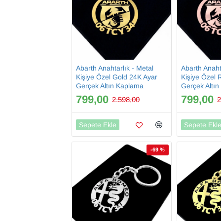
Abarth Anahtarlık - Metal
Abarth Anaht
Kişiye Özel Gold 24K Ayar
Kişiye Özel 
Gerçek Altın Kaplama
Gerçek Altı
799,00
799,00
2.598,00
2
Sepete Ekle
Sepete Ekl
-69 %