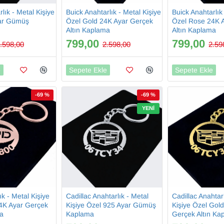
lık - Metal Kişiye
Buick Anahtarlık - Metal Kişiye
Buick Anahtarlık
ar Gümüş
Özel Gold 24K Ayar Gerçek
Özel Rose 24K 
Altın Kaplama
Altın Kaplama
799,00
799,00
.598,00
2.598,00
2.59
e
Sepete Ekle
Sepete Ekle
-69 %
-69 %
YENI
k - Metal Kişiye
Cadillac Anahtarlık - Metal
Cadillac Anahtar
4K Ayar Gerçek
Kişiye Özel 925 Ayar Gümüş
Kişiye Özel Gol
ma
Kaplama
Gerçek Altın Ka