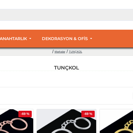
 ANAHTARLIK
DEKORASYON & OFİS
Markalar
TUNÇKOL
TUNÇKOL
-69 %
-69 %