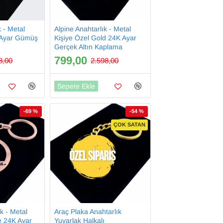
k - Metal
Alpine Anahtarlık - Metal
5 Ayar Gümüş
Kişiye Özel Gold 24K Ayar
Gerçek Altın Kaplama
799,00
8,00
2.598,00
Sepete Ekle
-69 %
-54 %
ÇOK SATAN
k - Metal
Araç Plaka Anahtarlık
e 24K Ayar
Yuvarlak Halkalı