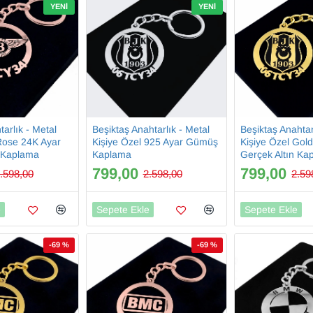
YENI
YENI
arlık - Metal
Beşiktaş Anahtarlık - Metal
Beşiktaş Anahtar
Rose 24K Ayar
Kişiye Özel 925 Ayar Gümüş
Kişiye Özel Gol
n Kaplama
Kaplama
Gerçek Altın Ka
799,00
799,00
.598,00
2.598,00
2.59
e
Sepete Ekle
Sepete Ekle
-69 %
-69 %