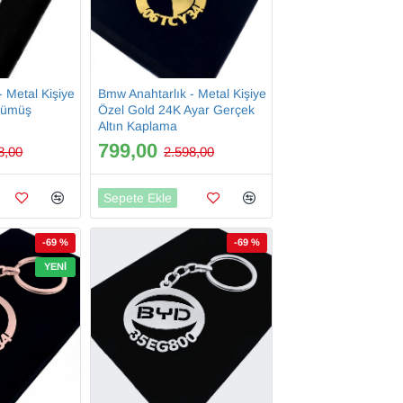
 Metal Kişiye
Bmw Anahtarlık - Metal Kişiye
Gümüş
Özel Gold 24K Ayar Gerçek
Altın Kaplama
799,00
8,00
2.598,00
Sepete Ekle
-69 %
-69 %
YENI