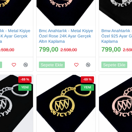
ık - Metal Kişiye
Bmc Anahtarlık - Metal Kişiye
Bmw Anahtarlık -
4K Ayar Gerçek
Özel Rose 24K Ayar Gerçek
Özel 925 Ayar 
ma
Altın Kaplama
Kaplama
799,00
799,00
.598,00
2.598,00
2.59
e
Sepete Ekle
Sepete Ekle
-69 %
-69 %
YENI
YENI