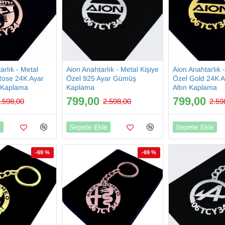
arlık - Metal
Aion Anahtarlık - Metal Kişiye
Aion Anahtarlık 
Rose 24K Ayar
Özel 925 Ayar Gümüş
Özel Gold 24K 
n Kaplama
Kaplama
Altın Kaplama
799,00
799,00
.598,00
2.598,00
2.59
e
Sepete Ekle
Sepete Ekle
-69 %
-69 %