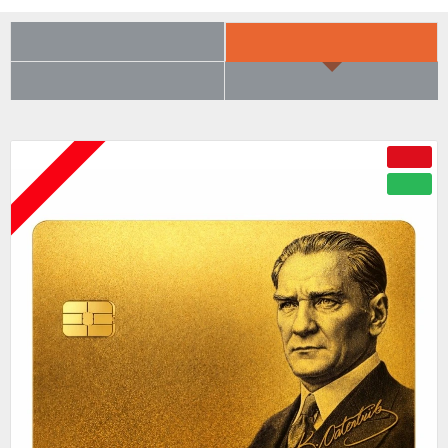
SON BAKTIKLARIN
YENI GELENLER
ÇOK BEĞENILENLER
BÜYÜK İNDIRIM
ÇOK YAKINDA
-50 %
YENI