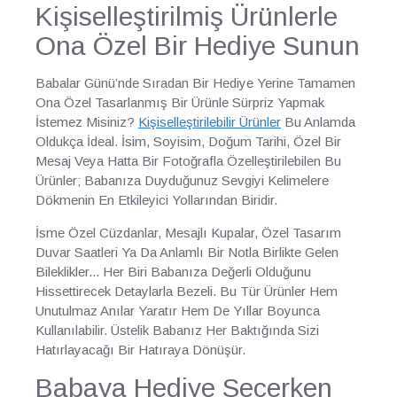
Kişiselleştirilmiş Ürünlerle
Ona Özel Bir Hediye Sunun
Babalar Günü’nde Sıradan Bir Hediye Yerine Tamamen
Ona Özel Tasarlanmış Bir Ürünle Sürpriz Yapmak
İstemez Misiniz?
Kişiselleştirilebilir Ürünler
Bu Anlamda
Oldukça İdeal. İsim, Soyisim, Doğum Tarihi, Özel Bir
Mesaj Veya Hatta Bir Fotoğrafla Özelleştirilebilen Bu
Ürünler; Babanıza Duyduğunuz Sevgiyi Kelimelere
Dökmenin En Etkileyici Yollarından Biridir.
İsme Özel Cüzdanlar, Mesajlı Kupalar, Özel Tasarım
Duvar Saatleri Ya Da Anlamlı Bir Notla Birlikte Gelen
Bileklikler... Her Biri Babanıza Değerli Olduğunu
Hissettirecek Detaylarla Bezeli. Bu Tür Ürünler Hem
Unutulmaz Anılar Yaratır Hem De Yıllar Boyunca
Kullanılabilir. Üstelik Babanız Her Baktığında Sizi
Hatırlayacağı Bir Hatıraya Dönüşür.
Babaya Hediye Seçerken