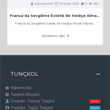
tuncaytunckol
30
Nisan
2026
0
486
Fransa’da Sevgilime Estetik Bir Hediye Almak İstiyorum
Fransa’da Sevgilime Estetik Bir Hediye Almak İstiyoru..
Devamını oku
TUNÇKOL
Hakkımızda
Tunçkol Hikayesi
Founder: Tuncay Tunçkol
Kurucu
Founder: Tuğçe Tunçkol
Kurucu