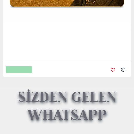
Metal Kredi Kartı Cnc İşleme- 24K Gerçek Altın Kaplama
4.750,00
9.450,00
Sepete Ekle
SİZDEN GELEN
WHATSAPP