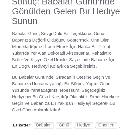
Sonuç: Babalar Günü’nde
Gönülden Gelen Bir Hediye
Sunun
Babalar Günü, Sevgi Dolu Bir Teşekkürün Günü.
Babanıza Değerli Olduğunu Göstermek, Ona Olan
Minnettarlığınızı İfade Etmek İçin Harika Bir Fırsat.
Yukarıda Yer Alan Dekoratif Aksesuarlar, Rahatlatıcı
Setler Ve Kişiye Özel Ürünler Sayesinde Babanız İçin
En Doğru Hediyeyi Kolaylıkla Seçebilirsiniz.
Bu Babalar Günü'nde, Sıradanın Ötesine Geçin Ve
Babanıza Unutamayacağı Bir Sürpriz Yapın. Onun
Yüzünde Yaratacağınız Tebessüm, Seçeceğiniz
Hediyenin En Güzel Karşılığı Olacaktır. Şimdi Harekete
Geçin Ve Babanıza En Yakışan Hediyeyi Seçerek Bu
Özel Günü Anlamlı Kılın!
Babalar
Günü
Hediye
Önerileri
Etiketler:
,
,
,
,