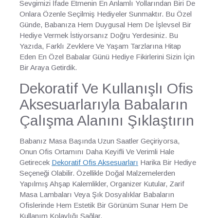
Sevgimizi İfade Etmenin En Anlamlı Yollarından Biri De
Onlara Özenle Seçilmiş Hediyeler Sunmaktır. Bu Özel
Günde, Babanıza Hem Duygusal Hem De İşlevsel Bir
Hediye Vermek İstiyorsanız Doğru Yerdesiniz. Bu
Yazıda, Farklı Zevklere Ve Yaşam Tarzlarına Hitap
Eden En Özel Babalar Günü Hediye Fikirlerini Sizin İçin
Bir Araya Getirdik.
Dekoratif Ve Kullanışlı Ofis
Aksesuarlarıyla Babaların
Çalışma Alanını Şıklaştırın
Babanız Masa Başında Uzun Saatler Geçiriyorsa,
Onun Ofis Ortamını Daha Keyifli Ve Verimli Hale
Getirecek
Dekoratif Ofis Aksesuarları
Harika Bir Hediye
Seçeneği Olabilir. Özellikle Doğal Malzemelerden
Yapılmış Ahşap Kalemlikler, Organizer Kutular, Zarif
Masa Lambaları Veya Şık Dosyalıklar Babaların
Ofislerinde Hem Estetik Bir Görünüm Sunar Hem De
Kullanım Kolaylığı Sağlar.