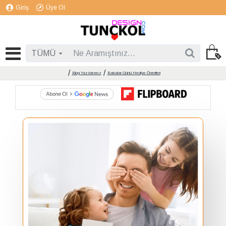
Giriş
Üye Ol
TÜMÜ
Blog Yazılarımız
Babalar Günü Hediye Önerileri