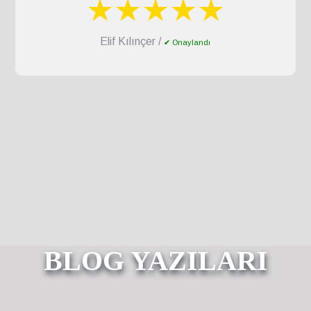
★★★★★
Elif Kılınçer /
✔ Onaylandı
BLOG YAZILARI