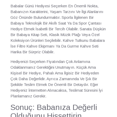
Babalar Günü Hediyesi Seçerken En Önemli Nokta,
Babanızın Karakterini, Yaşam Tarzını Ve İlgi Alanlarını
Göz Önünde Bulundurmaktır. Sporla İlgilenen Bir
Babaya Teknolojik Bir Akıllı Saat Ya Da Spor Çantası
Hediye Etmek İsabetli Bir Tercih Olabilir. Sanata Düşkün
Bir Babaya Kitap Seti, Klasik Müzik Plağı Veya Özel
Koleksiyon Ürünleri Seçilebilir. Kahve Tutkunu Babalara
İse Filtre Kahve Ekipmanı Ya Da Gurme Kahve Seti
Harika Bir Sürpriz Olabilir.
Hediyenizi Seçerken Fiyatından Çok Anlamına
Odaklanmanız Gerektiğini Unutmayın. Küçük Ama
Kişisel Bir Hediye, Pahalı Ama İlgisiz Bir Hediyeden
Çok Daha Değerlidir. Ayrıca Zamanında Ve Şık Bir
Şekilde Teslim Etmek De Önemli Bir Detaydır. Eğer
Hediyeniz İnternetten Alınacaksa, Teslimat Süresini İyi
Planlamanız Gerekir.
Sonuç: Babanıza Değerli
Olduğunu Hissettirin