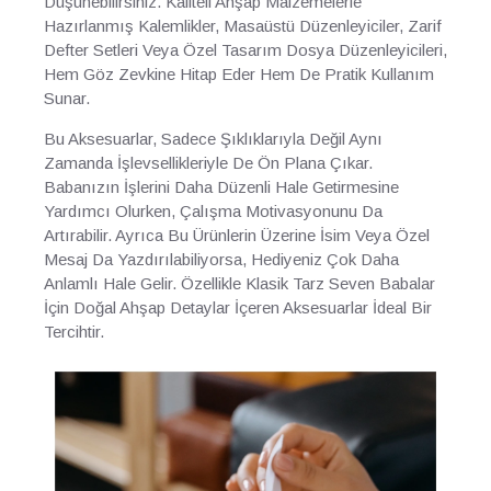
Düşünebilirsiniz. Kaliteli Ahşap Malzemelerle
Hazırlanmış Kalemlikler, Masaüstü Düzenleyiciler, Zarif
Defter Setleri Veya Özel Tasarım Dosya Düzenleyicileri,
Hem Göz Zevkine Hitap Eder Hem De Pratik Kullanım
Sunar.
Bu Aksesuarlar, Sadece Şıklıklarıyla Değil Aynı
Zamanda İşlevsellikleriyle De Ön Plana Çıkar.
Babanızın İşlerini Daha Düzenli Hale Getirmesine
Yardımcı Olurken, Çalışma Motivasyonunu Da
Artırabilir. Ayrıca Bu Ürünlerin Üzerine İsim Veya Özel
Mesaj Da Yazdırılabiliyorsa, Hediyeniz Çok Daha
Anlamlı Hale Gelir. Özellikle Klasik Tarz Seven Babalar
İçin Doğal Ahşap Detaylar İçeren Aksesuarlar İdeal Bir
Tercihtir.