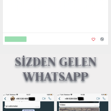
Metal Kredi Kartı Cnc İşleme- 24K Gerçek Altın Kaplama
4.750,00
9.450,00
Sepete Ekle
SİZDEN GELEN
WHATSAPP