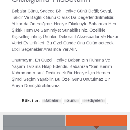
Babalar Günü, Sadece Bir Hediye Günü Değil; Sevgi,
Takdir Ve Bağlılık Günü Olarak Da Değerlendirilmelidir.
Yukarıda Önerdiğimiz Hediye Fikirleriyle Babanıza Hem
Şıklık Hem De Samimiyet Sunabilirsiniz. Özellikle
Kişiselleştirilmiş Ürünler, Dekoratif Aksesuarlar Ve Huzur
Verici Ev Ürünleri; Bu Özel Günde Onu Gülümsetecek
Etkili Seçenekler Arasında Yer Alır.
Unutmayın, En Güzel Hediye Babanızın Ruhuna Ve
Yaşam Tarzına Hitap Edendir. Babanıza "Sen Benim
Kahramanımsın" Dedirtecek Bir Hediye İçin Hemen
Şimdi Seçim Yapabilir, Bu Özel Günü Unutulmaz Bir
Anıya Dönüştürebilirsiniz.
Babalar
Günü
Hediyeleri
Etiketler:
,
,
,
SON BAKTIKLARIN
YENI GELENLER