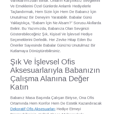
Varlıklarımızdan Biridir. Onların Karşılıksız Sevgilerini
Ve Emeklerini Özel Günlerde Anlamlı Hediyelerle
Taçlandırmak, Hem Sizin İçin Hem De Babanız İçin
Unutulmaz Bir Deneyim Yaratabilir. Babalar Günü
Yaklaştıkça, “Babam İçin Ne Alsam?” Sorusu Akıllarda
Belirir. Bu Yazımızda, Babanıza Olan Sevginizi
Gösterebileceğiniz Şık, Kişisel Ve İşlevsel Hediye
Seçeneklerini Derledik. Her Zevke Hitap Eden Bu
Öneriler Sayesinde Babalar Günü’nü Unutulmaz Bir
Kutlamaya Dönüştürebilirsiniz.
Şık Ve İşlevsel Ofis
Aksesuarlarıyla Babanızın
Çalışma Alanına Değer
Katın
Babanız Masa Başında Çalışan Biriyse, Ona Ofis
Ortamında Hem Konfor Hem De Estetik Kazandıracak
Dekoratif Ofis Aksesuarları
Hediye Etmeyi