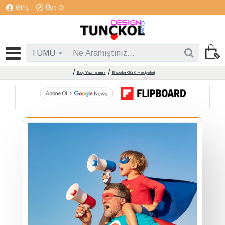
Giriş
Üye Ol
TÜMÜ
Blog Yazılarımız
Babalar Günü Hediyeleri