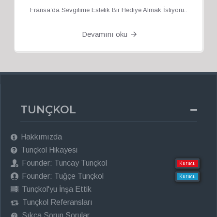
Fransa’da Sevgilime Estetik Bir Hediye Almak İstiyoru..
Devamını oku
TUNÇKOL
Hakkımızda
Tunçkol Hikayesi
Founder: Tuncay Tunçkol
Kurucu
Founder: Tuğçe Tunçkol
Kurucu
Tunçkol'yu İnşa Ettik
Tunçkol Referansları
Sıkça Sorun Sorular