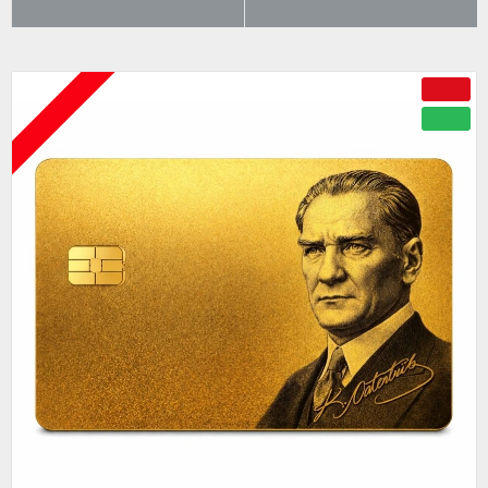
ÇOK BEĞENILENLER
BÜYÜK İNDIRIM
ÇOK YAKINDA
-50 %
YENI